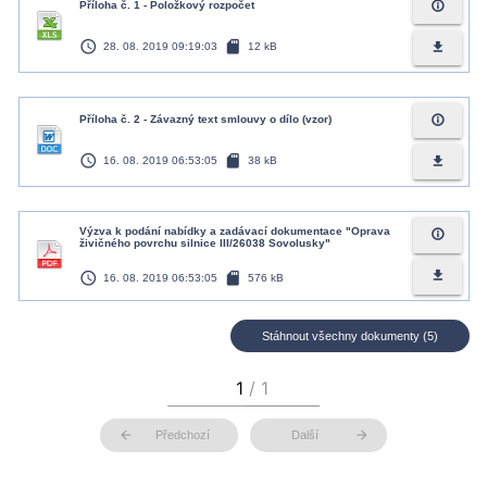
info_outline
Příloha č. 1 - Položkový rozpočet
access_time
sd_card
file_download
28. 08. 2019 09:19:03
12 kB
info_outline
Příloha č. 2 - Závazný text smlouvy o dílo (vzor)
access_time
sd_card
file_download
16. 08. 2019 06:53:05
38 kB
Výzva k podání nabídky a zadávací dokumentace "Oprava
info_outline
živičného povrchu silnice III/26038 Sovolusky"
access_time
sd_card
file_download
16. 08. 2019 06:53:05
576 kB
Stáhnout všechny dokumenty (5)
arrow_back
arrow_forward
Předchozí
Další