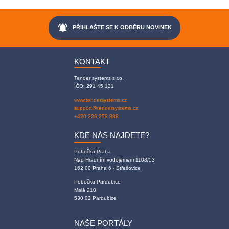
notifications_active
PŘIHLAŠTE SE K ODBĚRU NOVINEK
KONTAKT
Tender systems s.r.o.
IČO: 291 45 121
www.tendersystems.cz
support@tendersystems.cz
+420 226 258 888
KDE NÁS NAJDETE?
Pobočka Praha
Nad Hradním vodojemem 1108/53
162 00 Praha 6 - Střešovice
Pobočka Pardubice
Malá 210
530 02 Pardubice
NAŠE PORTÁLY