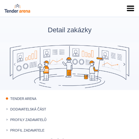
Detail zakázky
TENDER ARENA
fiber_manual_record
DODAVATELSKÁ ČÁST
keyboard_arrow_right
PROFILY ZADAVATELŮ
keyboard_arrow_right
PROFIL ZADAVATELE
keyboard_arrow_right