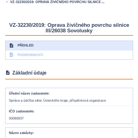
VZ-32230/2019: OPRAVA ŽIVIČNÉHO POVRCHU SILNICE ...
keyboard_arrow_right
VZ-32230/2019: Oprava živičného povrchu silnice
III/26038 Sovolusky
description
PŘEHLED
find_in_page
PODROBNOSTI
description
Základní údaje
Úřední název zadavatele
Správa a údržba silnic Ústeckého kraje, příspěvková organizace
IČO zadavatele
00080837
Název zakázky