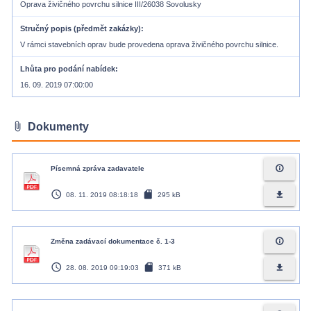
Oprava živičného povrchu silnice III/26038 Sovolusky
Stručný popis (předmět zakázky)
V rámci stavebních oprav bude provedena oprava živičného povrchu silnice.
Lhůta pro podání nabídek
16. 09. 2019 07:00:00
attach_file
Dokumenty
info_outline
Písemná zpráva zadavatele
access_time
sd_card
file_download
08. 11. 2019 08:18:18
295 kB
info_outline
Změna zadávací dokumentace č. 1-3
access_time
sd_card
file_download
28. 08. 2019 09:19:03
371 kB