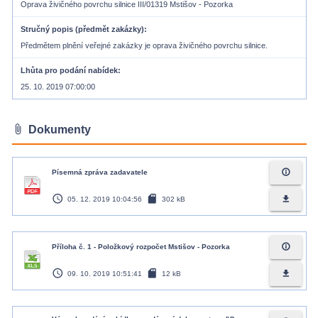
Oprava živičného povrchu silnice III/01319 Mstišov - Pozorka
Stručný popis (předmět zakázky)
Předmětem plnění veřejné zakázky je oprava živičného povrchu silnice.
Lhůta pro podání nabídek
25. 10. 2019 07:00:00
attach_file
Dokumenty
info_outline
Písemná zpráva zadavatele
access_time
sd_card
file_download
05. 12. 2019 10:04:56
302 kB
info_outline
Příloha č. 1 - Položkový rozpočet Mstišov - Pozorka
access_time
sd_card
file_download
09. 10. 2019 10:51:41
12 kB