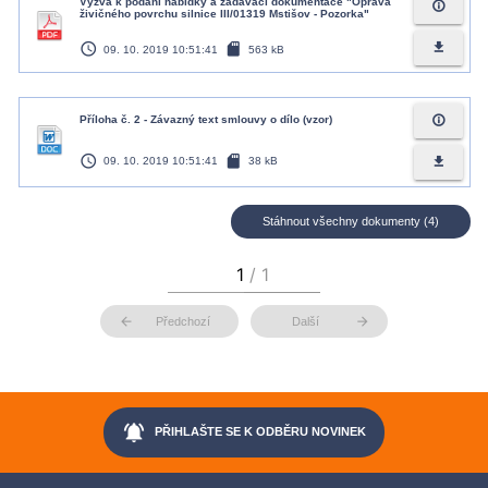
Výzva k podání nabídky a zadávací dokumentace "Oprava
info_outline
živičného povrchu silnice III/01319 Mstišov - Pozorka"
access_time
sd_card
file_download
09. 10. 2019 10:51:41
563 kB
info_outline
Příloha č. 2 - Závazný text smlouvy o dílo (vzor)
access_time
sd_card
file_download
09. 10. 2019 10:51:41
38 kB
Stáhnout všechny dokumenty (4)
arrow_back
arrow_forward
Předchozí
Další
notifications_active
PŘIHLAŠTE SE K ODBĚRU NOVINEK