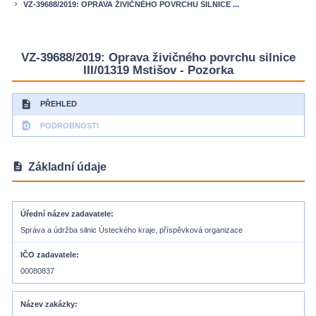
VZ-39688/2019: OPRAVA ŽIVIČNÉHO POVRCHU SILNICE ...
keyboard_arrow_right
VZ-39688/2019: Oprava živičného povrchu silnice
III/01319 Mstišov - Pozorka
description
PŘEHLED
find_in_page
PODROBNOSTI
description
Základní údaje
Úřední název zadavatele
Správa a údržba silnic Ústeckého kraje, příspěvková organizace
IČO zadavatele
00080837
Název zakázky