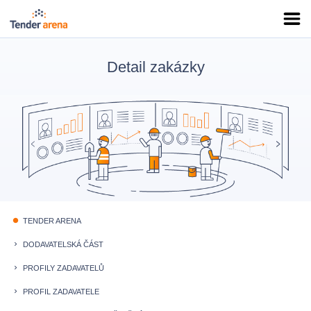
Detail zakázky
TENDER ARENA
fiber_manual_record
DODAVATELSKÁ ČÁST
keyboard_arrow_right
PROFILY ZADAVATELŮ
keyboard_arrow_right
PROFIL ZADAVATELE
keyboard_arrow_right