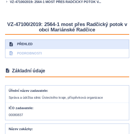
VZ-47100/2019: 2564-1 MOST PŘES RADČICKÝ POTOK V...
keyboard_arrow_right
VZ-47100/2019: 2564-1 most přes Radčický potok v
obci Mariánské Radčice
description
PŘEHLED
find_in_page
PODROBNOSTI
description
Základní údaje
Úřední název zadavatele
Správa a údržba silnic Ústeckého kraje, příspěvková organizace
IČO zadavatele
00080837
Název zakázky