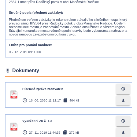
2564-1 most přes Radčický potok v obci Mariánské Radčice
Stručný popis (předmět zakázky)
Předmětem veřejné zakázky je rekonstrukce stávajícího silničního mostu, který
převádí silnici III/2564 přes Radčický potok v obci Mariánské Radčice. Účelem
rekonstrukce mostu je zachování mostu v obci a obslužnosti v blízkém regionu.
Stávající konstrukce mostu včetně spodní stavby bude vybourána a nahrazena
novou rámovou železobetonovou konstrukcí.
Lhůta pro podání nabídek
05. 12. 2019 09:00:00
attach_file
Dokumenty
info_outline
Písemná zpráva zadavatele
access_time
sd_card
file_download
16. 06. 2020 11:12:17
404 kB
info_outline
Vysvětlení ZD č. 1-3
access_time
sd_card
file_download
27. 11. 2019 11:44:37
272 kB