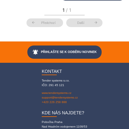
arrow_back
arrow_forward
Předchozí
Další
notifications_active
PŘIHLAŠTE SE K ODBĚRU NOVINEK
KONTAKT
Tender systems s.r.o.
IČO: 291 45 121
www.tendersystems.cz
support@tendersystems.cz
+420 226 258 888
KDE NÁS NAJDETE?
Pobočka Praha
Nad Hradním vodojemem 1108/53