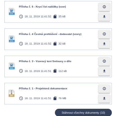
info_outline
Příloha č. 6 - Krycí list nabídky (vzor)
access_time
sd_card
file_download
18. 11. 2019 11:41:52
35 kB
info_outline
Příloha č. 4 Čestná prohlášení - dodavatel (vzory)
access_time
sd_card
file_download
18. 11. 2019 11:41:52
32 kB
info_outline
Příloha č. 3 - Vzorový text Smlouvy o dílo
access_time
sd_card
file_download
18. 11. 2019 11:41:51
112 kB
info_outline
Příloha č. 1 - Projektová dokumentace
access_time
sd_card
file_download
18. 11. 2019 11:41:51
76 MB
Stáhnout všechny dokumenty (10)