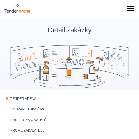
Detail zakázky
TENDER ARENA
fiber_manual_record
DODAVATELSKÁ ČÁST
keyboard_arrow_right
PROFILY ZADAVATELŮ
keyboard_arrow_right
PROFIL ZADAVATELE
keyboard_arrow_right