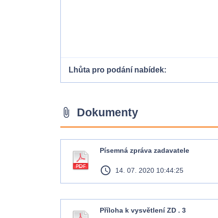
Lhůta pro podání nabídek
Dokumenty
attach_file
Písemná zpráva zadavatele
access_time
14. 07. 2020 10:44:25
Příloha k vysvětlení ZD . 3