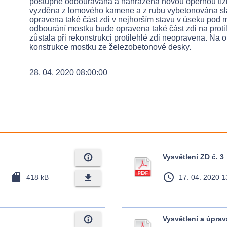
postupně odbourávána a nahrazena novou opěrnou tížn
vyzděna z lomového kamene a z rubu vybetonována sl
opravena také část zdi v nejhorším stavu v úseku pod
odbourání mostku bude opravena také část zdi na proti
zůstala při rekonstrukci protilehlé zdi neopravena. Na
konstrukce mostku ze železobetonové desky.
28. 04. 2020 08:00:00
info_outline
Vysvětlení ZD č. 3
sd_card
access_time
file_download
418 kB
17. 04. 2020 1
info_outline
Vysvětlení a úprav