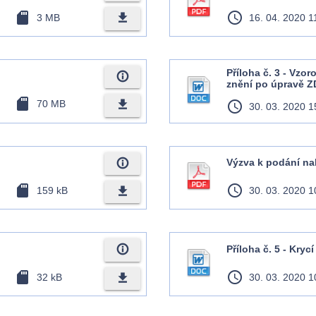
sd_card
access_time
file_download
3 MB
16. 04. 2020 1
Příloha č. 3 - Vzo
info_outline
znění po úpravě ZD
sd_card
file_download
70 MB
access_time
30. 03. 2020 1
info_outline
Výzva k podání na
sd_card
access_time
file_download
159 kB
30. 03. 2020 1
info_outline
Příloha č. 5 - Krycí
sd_card
access_time
file_download
32 kB
30. 03. 2020 1