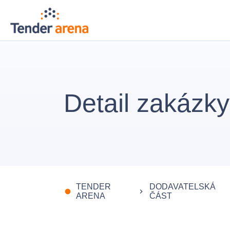
Detail zakázky
TENDER
DODAVATELSKÁ
fiber_manual_record
keyboard_arrow_right
ARENA
ČÁST