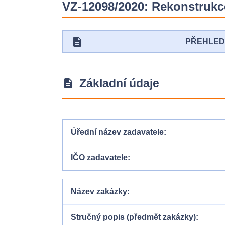
VZ-12098/2020: Rekonstrukce 
description
PŘEHLE
Základní údaje
description
Úřední název zadavatele
IČO zadavatele
Název zakázky
Stručný popis (předmět zakázky)