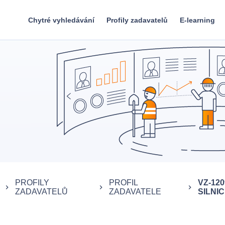
Chytré vyhledávání
Profily zadavatelů
E-learning
PROFILY
PROFIL
VZ-12
keyboard_arrow_right
keyboard_arrow_right
keyboard_arrow_right
ZADAVATELŮ
ZADAVATELE
SILNICE