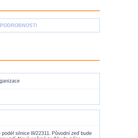
o
PODROBNOSTI
rganizace
podél silnice III/22311. Původní zeď bude