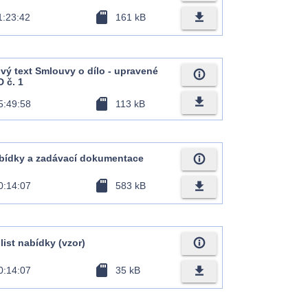
sd_card
file_download
1:23:42
161 kB
rový text Smlouvy o dílo - upravené
info_outline
 č. 1
file_download
sd_card
5:49:58
113 kB
info_outline
bídky a zadávací dokumentace
sd_card
file_download
0:14:07
583 kB
info_outline
 list nabídky (vzor)
sd_card
file_download
0:14:07
35 kB