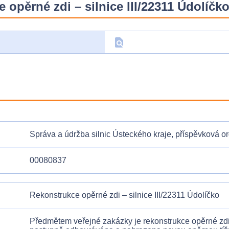
opěrné zdi – silnice III/22311 Údolíčk
find_in_page
D
Správa a údržba silnic Ústeckého kraje, příspěvková o
00080837
Rekonstrukce opěrné zdi – silnice III/22311 Údolíčko
Předmětem veřejné zakázky je rekonstrukce opěrné zdi 