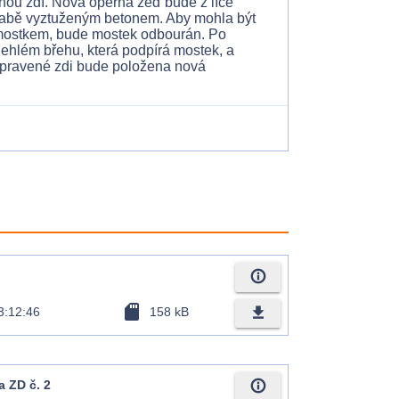
ou zdí. Nová opěrná zeď bude z líce
abě vyztuženým betonem. Aby mohla být
 mostkem, bude mostek odbourán. Po
lehlém břehu, která podpírá mostek, a
 opravené zdi bude položena nová
info_outline
sd_card
file_download
3:12:46
158 kB
info_outline
a ZD č. 2