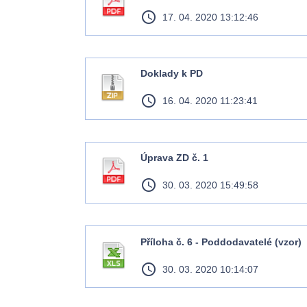
access_time
17. 04. 2020 13:12:46
Doklady k PD
access_time
16. 04. 2020 11:23:41
Úprava ZD č. 1
access_time
30. 03. 2020 15:49:58
Příloha č. 6 - Poddodavatelé (vzor)
access_time
30. 03. 2020 10:14:07