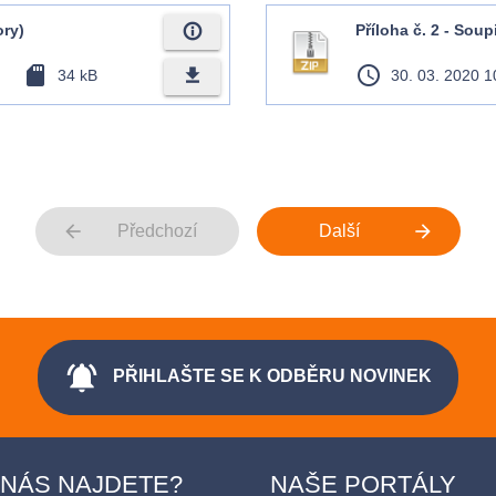
info_outline
ory)
Příloha č. 2 - Soup
sd_card
access_time
file_download
34 kB
30. 03. 2020 1
arrow_back
arrow_forward
Předchozí
Další
notifications_active
PŘIHLAŠTE SE K ODBĚRU NOVINEK
 NÁS NAJDETE?
NAŠE PORTÁLY