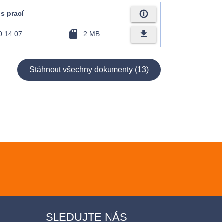
info_outline
is prací
sd_card
file_download
0:14:07
2 MB
Stáhnout všechny dokumenty (13)
SLEDUJTE NÁS