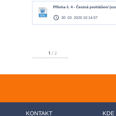
Příloha č. 4 - Čestná prohlášení (vz
access_time
30. 03. 2020 10:14:07
KONTAKT
KDE