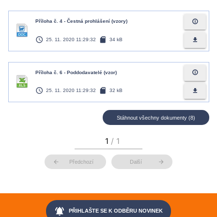
info_outline
Příloha č. 4 - Čestná prohlášení (vzory)
access_time
sd_card
file_download
25. 11. 2020 11:29:32
34 kB
info_outline
Příloha č. 6 - Poddodavatelé (vzor)
access_time
sd_card
file_download
25. 11. 2020 11:29:32
32 kB
Stáhnout všechny dokumenty (8)
arrow_back
arrow_forward
Předchozí
Další
notifications_active
PŘIHLAŠTE SE K ODBĚRU NOVINEK