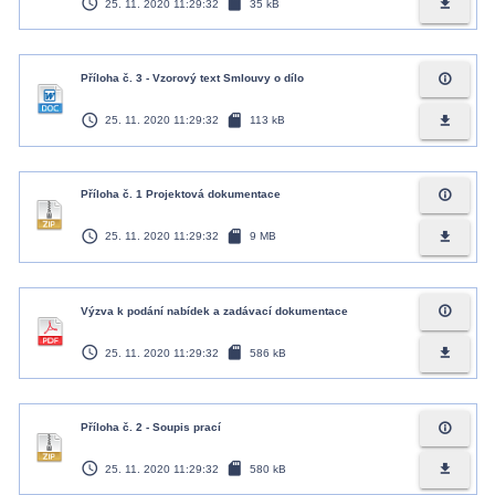
access_time
sd_card
file_download
25. 11. 2020 11:29:32
35 kB
info_outline
Příloha č. 3 - Vzorový text Smlouvy o dílo
access_time
sd_card
file_download
25. 11. 2020 11:29:32
113 kB
info_outline
Příloha č. 1 Projektová dokumentace
access_time
sd_card
file_download
25. 11. 2020 11:29:32
9 MB
info_outline
Výzva k podání nabídek a zadávací dokumentace
access_time
sd_card
file_download
25. 11. 2020 11:29:32
586 kB
info_outline
Příloha č. 2 - Soupis prací
access_time
sd_card
file_download
25. 11. 2020 11:29:32
580 kB