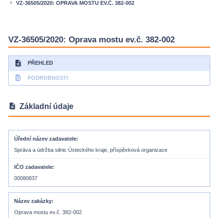
VZ-36505/2020: OPRAVA MOSTU EV.Č. 382-002
keyboard_arrow_right
VZ-36505/2020: Oprava mostu ev.č. 382-002
description
PŘEHLED
find_in_page
PODROBNOSTI
description
Základní údaje
Úřední název zadavatele
Správa a údržba silnic Ústeckého kraje, příspěvková organizace
IČO zadavatele
00080837
Název zakázky
Oprava mostu ev.č. 382-002