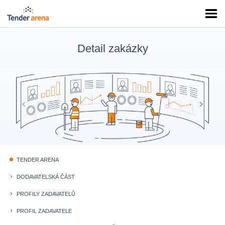
Detail zakázky
TENDER ARENA
fiber_manual_record
DODAVATELSKÁ ČÁST
keyboard_arrow_right
PROFILY ZADAVATELŮ
keyboard_arrow_right
PROFIL ZADAVATELE
keyboard_arrow_right