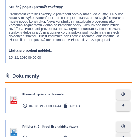
Stručný popis (předmět zakázky)
Předmětem veřejné zakázky je provedení opravy mostu ev. č. 382-002 v obci
Mikulov dle výše uvedené PD. Jde o kompletní nahrazení stávající konstrukce
mostu novou konstrukcí. Nová konstrukce mostu bude provedena jako
kamenná segmentová klenba na kamenné opěry. Komunikace bude mírně
rozšířena. Bude také provedena oprava krytu komunikace v celém rozsahu
stavby, v délce cca 53 m a oprava koryta potoka pod mostem a v místech
dotčených stavbou. Bližší informace naleznete v zadávací dokumentaci, v
Příloze č. 1 – Projektová dokumentace, v Příloze č. 2 – Soupis prací.
Lhůta pro podání nabídek
15. 12. 2020 09:00:00
attach_file
Dokumenty
info_outline
Písemná zpráva zadavatele
access_time
sd_card
file_download
04. 03. 2021 08:34:44
402 kB
info_outline
Příloha č. 5 - Krycí list nabídky (vzor)