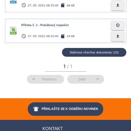
access_time
sd_card
file_download
27. 05. 2021 08:15:40
48 kB
info_outline
Příloha č. 1 - Položkový rozpočet
access_time
sd_card
file_download
27. 05. 2021 08:15:40
15 kB
Stáhnout všechny dokumenty (10)
arrow_back
arrow_forward
Předchozí
Další
notifications_active
PŘIHLAŠTE SE K ODBĚRU NOVINEK
KONTAKT