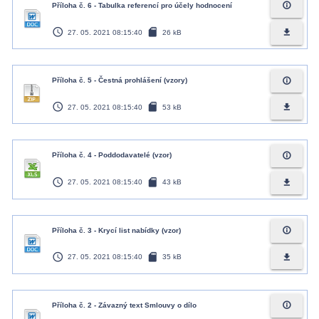
info_outline
Příloha č. 6 - Tabulka referencí pro účely hodnocení
access_time
sd_card
file_download
27. 05. 2021 08:15:40
26 kB
info_outline
Příloha č. 5 - Čestná prohlášení (vzory)
access_time
sd_card
file_download
27. 05. 2021 08:15:40
53 kB
info_outline
Příloha č. 4 - Poddodavatelé (vzor)
access_time
sd_card
file_download
27. 05. 2021 08:15:40
43 kB
info_outline
Příloha č. 3 - Krycí list nabídky (vzor)
access_time
sd_card
file_download
27. 05. 2021 08:15:40
35 kB
info_outline
Příloha č. 2 - Závazný text Smlouvy o dílo