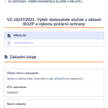
VZ-15237/2021: VÝBĚR DODAVATELE SLUŽEB V OBLASTI...
keyboard_arrow_right
VZ-15237/2021: Výběr dodavatele služeb v oblasti
BOZP a výkonu požární ochrany
description
PŘEHLED
find_in_page
PODROBNOSTI
description
Základní údaje
Úřední název zadavatele
Správa a údržba silnic Ústeckého kraje, příspěvková organizace
IČO zadavatele
00080837
Název zakázky