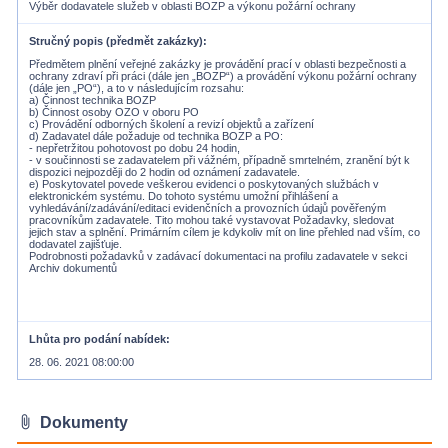
Výběr dodavatele služeb v oblasti BOZP a výkonu požární ochrany
Stručný popis (předmět zakázky)
Předmětem plnění veřejné zakázky je provádění prací v oblasti bezpečnosti a
ochrany zdraví při práci (dále jen „BOZP“) a provádění výkonu požární ochrany
(dále jen „PO“), a to v následujícím rozsahu:
a) Činnost technika BOZP
b) Činnost osoby OZO v oboru PO
c) Provádění odborných školení a revizí objektů a zařízení
d) Zadavatel dále požaduje od technika BOZP a PO:
- nepřetržitou pohotovost po dobu 24 hodin,
- v součinnosti se zadavatelem při vážném, případně smrtelném, zranění být k
dispozici nejpozději do 2 hodin od oznámení zadavatele.
e) Poskytovatel povede veškerou evidenci o poskytovaných službách v
elektronickém systému. Do tohoto systému umožní přihlášení a
vyhledávání/zadávání/editaci evidenčních a provozních údajů pověřeným
pracovníkům zadavatele. Tito mohou také vystavovat Požadavky, sledovat
jejich stav a splnění. Primárním cílem je kdykoliv mít on line přehled nad vším, co
dodavatel zajišťuje.
Podrobnosti požadavků v zadávací dokumentaci na profilu zadavatele v sekci
Archiv dokumentů
Lhůta pro podání nabídek
28. 06. 2021 08:00:00
attach_file
Dokumenty