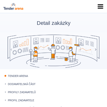
Detail zakázky
TENDER ARENA
fiber_manual_record
DODAVATELSKÁ ČÁST
keyboard_arrow_right
PROFILY ZADAVATELŮ
keyboard_arrow_right
PROFIL ZADAVATELE
keyboard_arrow_right