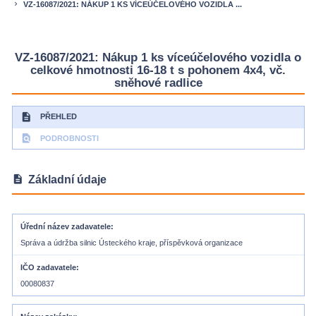
VZ-16087/2021: NÁKUP 1 KS VÍCEÚČELOVÉHO VOZIDLA ...
keyboard_arrow_right
VZ-16087/2021: Nákup 1 ks víceúčelového vozidla o
celkové hmotnosti 16-18 t s pohonem 4x4, vč.
sněhové radlice
description
PŘEHLED
find_in_page
PODROBNOSTI
description
Základní údaje
Úřední název zadavatele
Správa a údržba silnic Ústeckého kraje, příspěvková organizace
IČO zadavatele
00080837