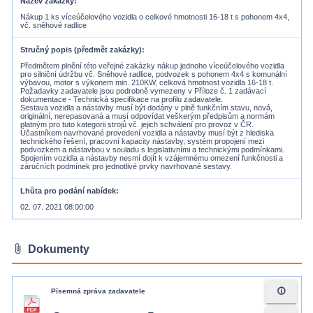
Název zakázky
Nákup 1 ks víceúčelového vozidla o celkové hmotnosti 16-18 t s pohonem 4x4,
vč. sněhové radlice
Stručný popis (předmět zakázky)
Předmětem plnění této veřejné zakázky nákup jednoho víceúčelového vozidla
pro silniční údržbu vč. Sněhové radlice, podvozek s pohonem 4x4 s komunální
výbavou, motor s výkonem min. 210KW, celková hmotnost vozidla 16-18 t.
Požadavky zadavatele jsou podrobně vymezeny v Příloze č. 1 zadávací
dokumentace - Technická specifikace na profilu zadavatele.
Sestava vozidla a nástavby musí být dodány v plně funkčním stavu, nová,
originální, nerepasovaná a musí odpovídat veškerým předpisům a normám
platným pro tuto kategorii strojů vč. jejich schválení pro provoz v ČR.
Účastníkem navrhované provedení vozidla a nástavby musí být z hlediska
technického řešení, pracovní kapacity nástavby, systém propojení mezi
podvozkem a nástavbou v souladu s legislativními a technickými podmínkami.
Spojením vozidla a nástavby nesmí dojít k vzájemnému omezení funkčnosti a
Lhůta pro podání nabídek
02. 07. 2021 08:00:00
attach_file
Dokumenty
info_outline
Písemná zpráva zadavatele