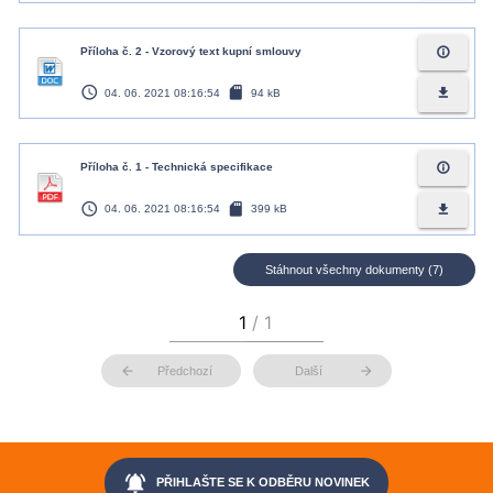
info_outline
Příloha č. 2 - Vzorový text kupní smlouvy
access_time
sd_card
file_download
04. 06. 2021 08:16:54
94 kB
info_outline
Příloha č. 1 - Technická specifikace
access_time
sd_card
file_download
04. 06. 2021 08:16:54
399 kB
Stáhnout všechny dokumenty (7)
arrow_back
arrow_forward
Předchozí
Další
notifications_active
PŘIHLAŠTE SE K ODBĚRU NOVINEK