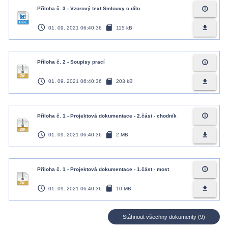
info_outline
Příloha č. 3 - Vzorový text Smlouvy o dílo
access_time
sd_card
file_download
01. 09. 2021 06:40:36
115 kB
info_outline
Příloha č. 2 - Soupisy prací
access_time
sd_card
file_download
01. 09. 2021 06:40:36
203 kB
info_outline
Příloha č. 1 - Projektová dokumentace - 2.část - chodník
access_time
sd_card
file_download
01. 09. 2021 06:40:36
2 MB
info_outline
Příloha č. 1 - Projektová dokumentace - 1.část - most
access_time
sd_card
file_download
01. 09. 2021 06:40:36
10 MB
Stáhnout všechny dokumenty (9)