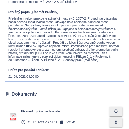
Rekonstrukce mostu ev.č. 2657-2 Staré Křečany
Stručný popis (předmět zakázky)
Předmětem rekonstrukce je stávající most ev.č. 2657-2. Provádí se výstavba
zcela nového mostu vedle mostu stávajícího a následná demolice mostu
původního. Nový šikmý trvalý most o jednom poli bude proveden jako
železobetonový rám. Šikmá křídla jsou spojena s železobetonovým rámem a
založena na společném základu. Po pravé straně bude na železobetonovou
římsu osazeno zábradelní svodidlo se svislou výplní a s krátkými náběhy, po
levé straně bude provedena rozšířena římsa pro pozdější vedení chodníku a na
okraji osazeno mostní zábradlí. Provádí se lokální úprava směrového vedeni
komunikace III/2657, úprava napojení místní komunikace před mostem, úprava
napojeni přístupové cesty za mostem, prodlouženi stávajícího propustku vedle
mostu, přesun sloupu VO po levé straně komunikace za mostem. Bližší
informace naleznete v zadávací dokumentaci, v Příloze č. 1 – Projektová
dokumentace (2 části), v Příloze č. 2 – Soupisy prací (dvě části).
Lhůta pro podání nabídek
21. 09. 2021 08:00:00
attach_file
Dokumenty
info_outline
Písemná zpráva zadavatele
access_time
sd_card
file_download
21. 12. 2021 09:31:12
402 kB