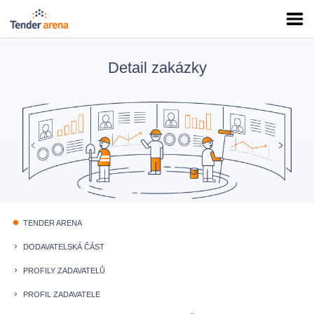
Detail zakázky
TENDER ARENA
fiber_manual_record
DODAVATELSKÁ ČÁST
keyboard_arrow_right
PROFILY ZADAVATELŮ
keyboard_arrow_right
PROFIL ZADAVATELE
keyboard_arrow_right