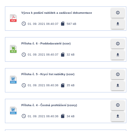
info_outline
Výzva k podání nabídek a zadávací dokumentace
access_time
sd_card
file_download
01. 09. 2021 06:40:37
587 kB
info_outline
Příloha č. 6 - Poddodavatelé (vzor)
access_time
sd_card
file_download
01. 09. 2021 06:40:37
32 kB
info_outline
Příloha č. 5 - Krycí list nabídky (vzor)
access_time
sd_card
file_download
01. 09. 2021 06:40:36
35 kB
info_outline
Příloha č. 4 - Čestná prohlášení (vzory)
access_time
sd_card
file_download
01. 09. 2021 06:40:36
34 kB