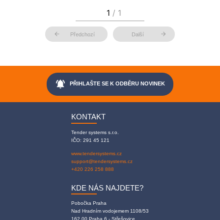
arrow_back
arrow_forward
Předchozí
Další
notifications_active
PŘIHLAŠTE SE K ODBĚRU NOVINEK
KONTAKT
Tender systems s.r.o.
IČO: 291 45 121
www.tendersystems.cz
support@tendersystems.cz
+420 226 258 888
KDE NÁS NAJDETE?
Pobočka Praha
Nad Hradním vodojemem 1108/53
162 00 Praha 6 - Střešovice