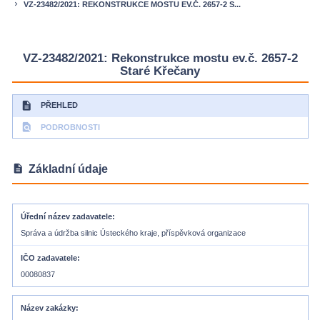
VZ-23482/2021: REKONSTRUKCE MOSTU EV.Č. 2657-2 S...
keyboard_arrow_right
VZ-23482/2021: Rekonstrukce mostu ev.č. 2657-2
Staré Křečany
description
PŘEHLED
find_in_page
PODROBNOSTI
description
Základní údaje
Úřední název zadavatele
Správa a údržba silnic Ústeckého kraje, příspěvková organizace
IČO zadavatele
00080837
Název zakázky