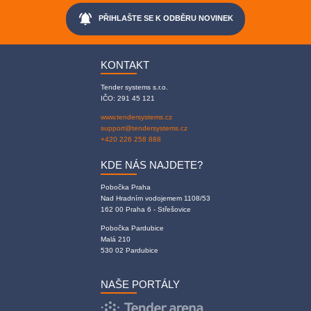
notifications_active
PŘIHLAŠTE SE K ODBĚRU NOVINEK
KONTAKT
Tender systems s.r.o.
IČO: 291 45 121
www.tendersystems.cz
support@tendersystems.cz
+420 226 258 888
KDE NÁS NAJDETE?
Pobočka Praha
Nad Hradním vodojemem 1108/53
162 00 Praha 6 - Střešovice
Pobočka Pardubice
Malá 210
530 02 Pardubice
NAŠE PORTÁLY