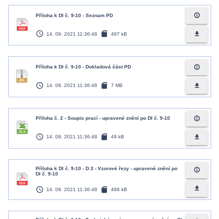
info_outline
Příloha k DI č. 9-10 - Seznam PD
access_time
sd_card
file_download
14. 09. 2021 11:36:48
497 kB
info_outline
Příloha k DI č. 9-10 - Dokladová část PD
access_time
sd_card
file_download
14. 09. 2021 11:36:48
7 MB
info_outline
Příloha č. 2 - Soupis prací - upravené znění po DI č. 9-10
access_time
sd_card
file_download
14. 09. 2021 11:36:48
49 kB
Příloha k DI č. 9-10 - D.3 - Vzorové řezy - upravené znění po
info_outline
DI č. 9-10
access_time
sd_card
file_download
14. 09. 2021 11:36:48
488 kB