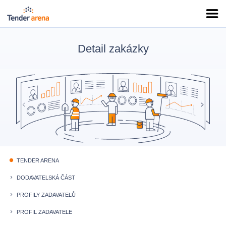
Detail zakázky
TENDER ARENA
fiber_manual_record
DODAVATELSKÁ ČÁST
keyboard_arrow_right
PROFILY ZADAVATELŮ
keyboard_arrow_right
PROFIL ZADAVATELE
keyboard_arrow_right