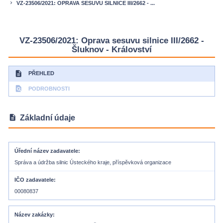
VZ-23506/2021: OPRAVA SESUVU SILNICE III/2662 - ...
keyboard_arrow_right
VZ-23506/2021: Oprava sesuvu silnice III/2662 -
Šluknov - Království
description
PŘEHLED
find_in_page
PODROBNOSTI
description
Základní údaje
Úřední název zadavatele
Správa a údržba silnic Ústeckého kraje, příspěvková organizace
IČO zadavatele
00080837
Název zakázky