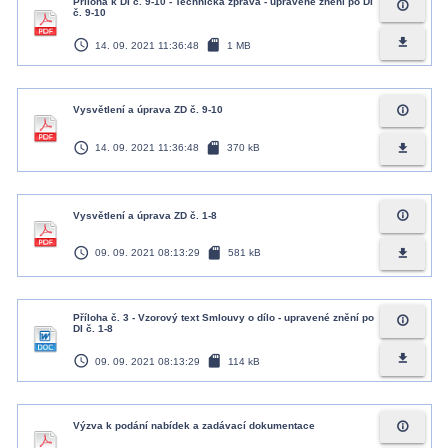
Příloha k DI č. 9-10 - Technická zpráva - upravené znění po DI
info_outline
č. 9-10
access_time
sd_card
file_download
14. 09. 2021 11:36:48
1 MB
info_outline
Vysvětlení a úprava ZD č. 9-10
access_time
sd_card
file_download
14. 09. 2021 11:36:48
370 kB
info_outline
Vysvětlení a úprava ZD č. 1-8
access_time
sd_card
file_download
09. 09. 2021 08:13:29
581 kB
Příloha č. 3 - Vzorový text Smlouvy o dílo - upravené znění po
info_outline
DI č. 1-8
access_time
sd_card
file_download
09. 09. 2021 08:13:29
114 kB
info_outline
Výzva k podání nabídek a zadávací dokumentace