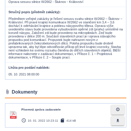
Oprava sesuvu silnice III/2662 - Šluknov - Království
Stručný popis (předmět zakázky)
Předmětem veřejné zakázky je řešení sesuvu svahu silnice III/2662 – Šluknov –
Království. Při pravé krajnici komunikace III/2662 ve staničení km 3,4 – 3,6
dochází k odtrhávání krajnice a poklesu násypového tělesa. Oprava výše
uvedeného stavu bude provedena vybudováním opěrné zdi (prahu) umístěné na
koruně násypu. Založení zdi bude provedeno na mikropilotách. Zeď bude
provedena v délce 200 m. Součástí stavebních prací je i oprava stávajícího
propustku pod komunikací. Propustek bude nahrazen novým z
prefabrikovaných železobetonových dílců. Poloha propustku bude drobně
upravena tak, aby byl lépe odvodňován příkop při levé krajnici vozovky. Stavba
není vzhledem ke svému rozsahu členěna do dílčích stavebních objektů. Bližší
informace naleznete v zadávací dokumentaci, v Příloze č. 1 – Projektová
dokumentace, v Příloze č. 2 – Soupis prací.
Lhůta pro podání nabídek
05. 10. 2021 08:00:00
attach_file
Dokumenty
info_outline
Písemná zpráva zadavatele
access_time
sd_card
file_download
10. 01. 2022 10:23:11
414 kB