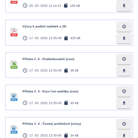
access_time
sd_card
file_download
25. 03. 2022 11:14:21
165 kB
info_outline
Výzva k podání nabídek a ZD
access_time
sd_card
file_download
17. 03. 2022 12:35:46
425 kB
info_outline
Příloha č. 6 - Poddodavatelé (vzor)
access_time
sd_card
file_download
17. 03. 2022 12:35:45
38 kB
info_outline
Příloha č. 5 - Krycí list nabídky (vzor)
access_time
sd_card
file_download
17. 03. 2022 12:35:45
35 kB
info_outline
Příloha č. 4 - Čestná prohlášení (vzory)
access_time
sd_card
file_download
17. 03. 2022 12:35:45
34 kB