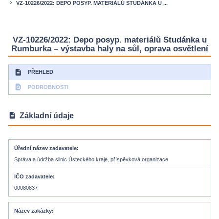
VZ-10226/2022: DEPO POSYP. MATERIÁLŮ STUDÁNKA U ...
keyboard_arrow_right
VZ-10226/2022: Depo posyp. materiálů Studánka u
Rumburka – výstavba haly na sůl, oprava osvětlení
description
PŘEHLED
find_in_page
PODROBNOSTI
description
Základní údaje
Úřední název zadavatele
Správa a údržba silnic Ústeckého kraje, příspěvková organizace
IČO zadavatele
00080837
Název zakázky