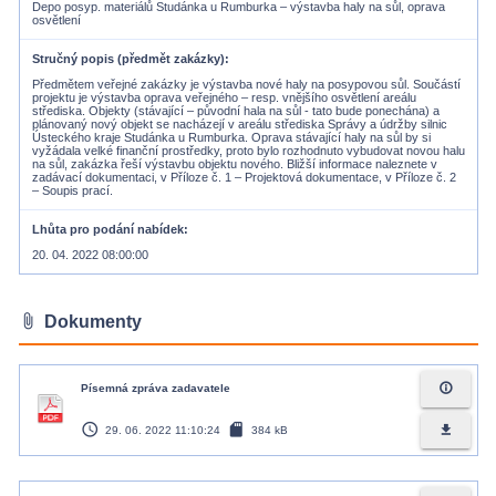
Depo posyp. materiálů Studánka u Rumburka – výstavba haly na sůl, oprava
osvětlení
Stručný popis (předmět zakázky)
Předmětem veřejné zakázky je výstavba nové haly na posypovou sůl. Součástí
projektu je výstavba oprava veřejného – resp. vnějšího osvětlení areálu
střediska. Objekty (stávající – původní hala na sůl - tato bude ponechána) a
plánovaný nový objekt se nacházejí v areálu střediska Správy a údržby silnic
Ústeckého kraje Studánka u Rumburka. Oprava stávající haly na sůl by si
vyžádala velké finanční prostředky, proto bylo rozhodnuto vybudovat novou halu
na sůl, zakázka řeší výstavbu objektu nového. Bližší informace naleznete v
zadávací dokumentaci, v Příloze č. 1 – Projektová dokumentace, v Příloze č. 2
– Soupis prací.
Lhůta pro podání nabídek
20. 04. 2022 08:00:00
attach_file
Dokumenty
info_outline
Písemná zpráva zadavatele
access_time
sd_card
file_download
29. 06. 2022 11:10:24
384 kB