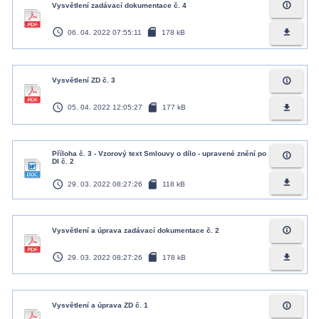
info_outline
Vysvětlení zadávací dokumentace č. 4
access_time
sd_card
file_download
06. 04. 2022 07:55:11
178 kB
info_outline
Vysvětlení ZD č. 3
access_time
sd_card
file_download
05. 04. 2022 12:05:27
177 kB
Příloha č. 3 - Vzorový text Smlouvy o dílo - upravené znění po
info_outline
DI č. 2
access_time
sd_card
file_download
29. 03. 2022 08:27:26
118 kB
info_outline
Vysvětlení a úprava zadávací dokumentace č. 2
access_time
sd_card
file_download
29. 03. 2022 08:27:26
178 kB
info_outline
Vysvětlení a úprava ZD č. 1