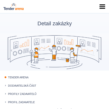
Detail zakázky
TENDER ARENA
fiber_manual_record
DODAVATELSKÁ ČÁST
keyboard_arrow_right
PROFILY ZADAVATELŮ
keyboard_arrow_right
PROFIL ZADAVATELE
keyboard_arrow_right