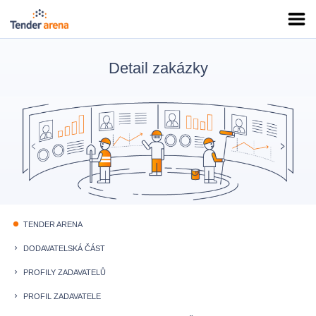
Detail zakázky
TENDER ARENA
fiber_manual_record
DODAVATELSKÁ ČÁST
keyboard_arrow_right
PROFILY ZADAVATELŮ
keyboard_arrow_right
PROFIL ZADAVATELE
keyboard_arrow_right