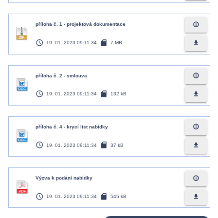
info_outline
příloha č. 1 - projektová dokumentace
access_time
sd_card
file_download
19. 01. 2023 09:11:34
7 MB
info_outline
příloha č. 2 - smlouva
access_time
sd_card
file_download
19. 01. 2023 09:11:34
132 kB
info_outline
příloha č. 4 - krycí list nabídky
access_time
sd_card
file_download
19. 01. 2023 09:11:34
37 kB
info_outline
Výzva k podání nabídky
access_time
sd_card
file_download
19. 01. 2023 09:11:34
545 kB