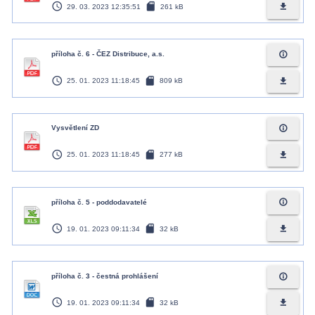
access_time
sd_card
file_download
29. 03. 2023 12:35:51
261 kB
info_outline
příloha č. 6 - ČEZ Distribuce, a.s.
access_time
sd_card
file_download
25. 01. 2023 11:18:45
809 kB
info_outline
Vysvětlení ZD
access_time
sd_card
file_download
25. 01. 2023 11:18:45
277 kB
info_outline
příloha č. 5 - poddodavatelé
access_time
sd_card
file_download
19. 01. 2023 09:11:34
32 kB
info_outline
příloha č. 3 - čestná prohlášení
access_time
sd_card
file_download
19. 01. 2023 09:11:34
32 kB