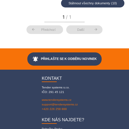
Stáhnout všechny dokumenty (10)
arrow_back
arrow_forward
Předchozí
Další
notifications_active
PŘIHLAŠTE SE K ODBĚRU NOVINEK
KONTAKT
Tender systems s.r.o.
IČO: 291 45 121
www.tendersystems.cz
support@tendersystems.cz
+420 226 258 888
KDE NÁS NAJDETE?
Pobočka Praha