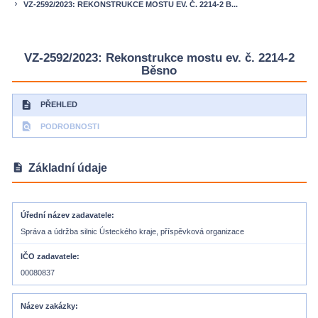
VZ-2592/2023: REKONSTRUKCE MOSTU EV. Č. 2214-2 B...
keyboard_arrow_right
VZ-2592/2023: Rekonstrukce mostu ev. č. 2214-2
Běsno
description
PŘEHLED
find_in_page
PODROBNOSTI
description
Základní údaje
Úřední název zadavatele
Správa a údržba silnic Ústeckého kraje, příspěvková organizace
IČO zadavatele
00080837
Název zakázky