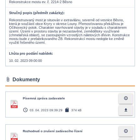
Rekonstrukce mostu ev. č. 2214-2 Běsno
Stručný popis (předmět zakázky)
Rekonstruovaný most je situován v extravilánu, severně od vesnice Běsno,
která je součástí obce Kryry v okrese Louny. Přemosťovanou překážkou je
Očihovecký potok. Charakter navrhované stavby je v souladu s charakterem
území. Území v prostoru stavby je nezastavěné, zemědělsky využívané
(chmelařská oblast), se zastoupením vzrostlých náletových dřevin. Konstrukce
mostu bude z prefabrikovaného ŽB. Rekonstrukcí mostu nedojde ke změně
využití řešeného území.
Lhůta pro podání nabídek
10. 02. 2023 09:00:00
attach_file
Dokumenty
info_outline
Písemná zpráva zadavatele
access_time
sd_card
file_download
03. 04. 2023 09:39:29
374 kB
info_outline
Rozhodnutí o zrušení zadávacího řízení