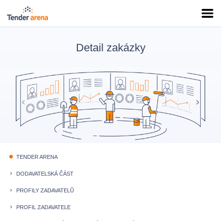
Detail zakázky
TENDER ARENA
fiber_manual_record
DODAVATELSKÁ ČÁST
keyboard_arrow_right
PROFILY ZADAVATELŮ
keyboard_arrow_right
PROFIL ZADAVATELE
keyboard_arrow_right