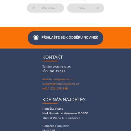
arrow_back
arrow_forward
Předchozí
Další
notifications_active
PŘIHLAŠTE SE K ODBĚRU NOVINEK
KONTAKT
Tender systems s.r.o.
IČO: 291 45 121
www.tendersystems.cz
support@tendersystems.cz
+420 226 258 888
KDE NÁS NAJDETE?
Pobočka Praha
Nad Hradním vodojemem 1108/53
162 00 Praha 6 - Střešovice
Pobočka Pardubice
Malá 210