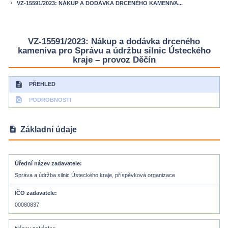
VZ-15591/2023: NÁKUP A DODÁVKA DRCENÉHO KAMENIVA...
keyboard_arrow_right
VZ-15591/2023: Nákup a dodávka drceného
kameniva pro Správu a údržbu silnic Ústeckého
kraje – provoz Děčín
description
PŘEHLED
find_in_page
PODROBNOSTI
description
Základní údaje
Úřední název zadavatele
Správa a údržba silnic Ústeckého kraje, příspěvková organizace
IČO zadavatele
00080837