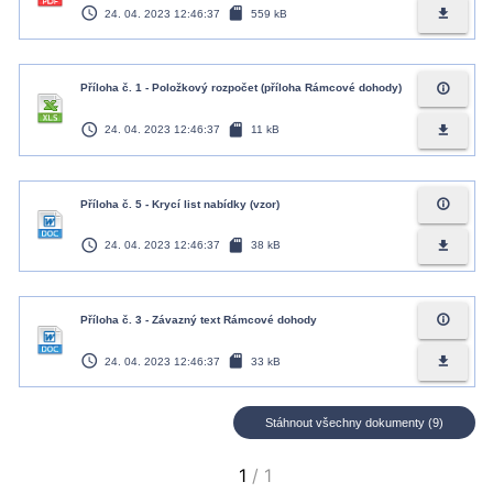
access_time
sd_card
file_download
24. 04. 2023 12:46:37
559 kB
info_outline
Příloha č. 1 - Položkový rozpočet (příloha Rámcové dohody)
access_time
sd_card
file_download
24. 04. 2023 12:46:37
11 kB
info_outline
Příloha č. 5 - Krycí list nabídky (vzor)
access_time
sd_card
file_download
24. 04. 2023 12:46:37
38 kB
info_outline
Příloha č. 3 - Závazný text Rámcové dohody
access_time
sd_card
file_download
24. 04. 2023 12:46:37
33 kB
Stáhnout všechny dokumenty (9)