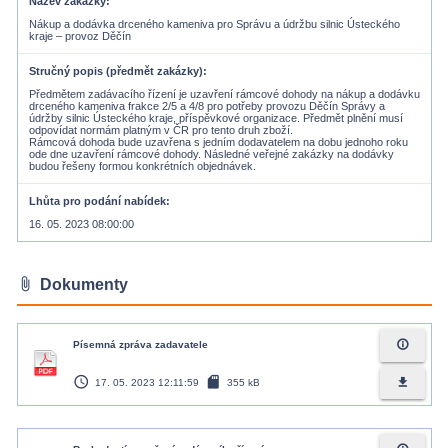
Název zakázky
Nákup a dodávka drceného kameniva pro Správu a údržbu silnic Ústeckého
kraje – provoz Děčín
Stručný popis (předmět zakázky)
Předmětem zadávacího řízení je uzavření rámcové dohody na nákup a dodávku
drceného kameniva frakce 2/5 a 4/8 pro potřeby provozu Děčín Správy a
údržby silnic Ústeckého kraje, příspěvkové organizace. Předmět plnění musí
odpovídat normám platným v ČR pro tento druh zboží.
Rámcová dohoda bude uzavřena s jedním dodavatelem na dobu jednoho roku
ode dne uzavření rámcové dohody. Následné veřejné zakázky na dodávky
budou řešeny formou konkrétních objednávek.
Lhůta pro podání nabídek
16. 05. 2023 08:00:00
attach_file
Dokumenty
info_outline
Písemná zpráva zadavatele
access_time
sd_card
file_download
17. 05. 2023 12:11:59
355 kB