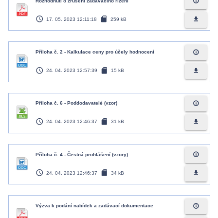
info_outline
Rozhodnutí o zrušení zadávacího řízení
access_time
sd_card
file_download
17. 05. 2023 12:11:18
259 kB
info_outline
Příloha č. 2 - Kalkulace ceny pro účely hodnocení
access_time
sd_card
file_download
24. 04. 2023 12:57:39
15 kB
info_outline
Příloha č. 6 - Poddodavatelé (vzor)
access_time
sd_card
file_download
24. 04. 2023 12:46:37
31 kB
info_outline
Příloha č. 4 - Čestná prohlášení (vzory)
access_time
sd_card
file_download
24. 04. 2023 12:46:37
34 kB
info_outline
Výzva k podání nabídek a zadávací dokumentace