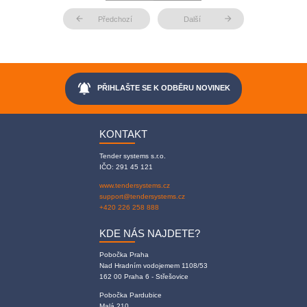
arrow_back
arrow_forward
Předchozí
Další
notifications_active
PŘIHLAŠTE SE K ODBĚRU NOVINEK
KONTAKT
Tender systems s.r.o.
IČO: 291 45 121
www.tendersystems.cz
support@tendersystems.cz
+420 226 258 888
KDE NÁS NAJDETE?
Pobočka Praha
Nad Hradním vodojemem 1108/53
162 00 Praha 6 - Střešovice
Pobočka Pardubice
Malá 210