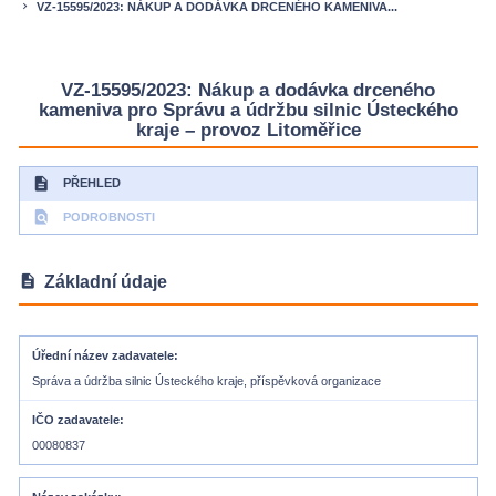
VZ-15595/2023: NÁKUP A DODÁVKA DRCENÉHO KAMENIVA...
keyboard_arrow_right
VZ-15595/2023: Nákup a dodávka drceného
kameniva pro Správu a údržbu silnic Ústeckého
kraje – provoz Litoměřice
description
PŘEHLED
find_in_page
PODROBNOSTI
description
Základní údaje
Úřední název zadavatele
Správa a údržba silnic Ústeckého kraje, příspěvková organizace
IČO zadavatele
00080837