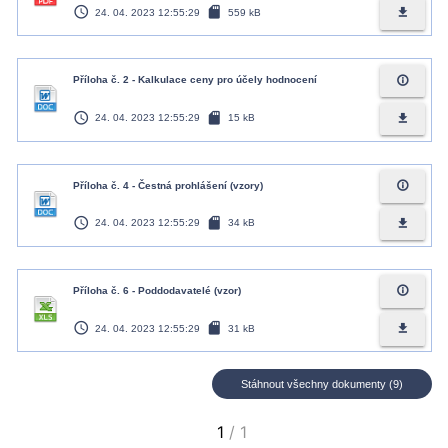
access_time
sd_card
file_download
24. 04. 2023 12:55:29
559 kB
info_outline
Příloha č. 2 - Kalkulace ceny pro účely hodnocení
access_time
sd_card
file_download
24. 04. 2023 12:55:29
15 kB
info_outline
Příloha č. 4 - Čestná prohlášení (vzory)
access_time
sd_card
file_download
24. 04. 2023 12:55:29
34 kB
info_outline
Příloha č. 6 - Poddodavatelé (vzor)
access_time
sd_card
file_download
24. 04. 2023 12:55:29
31 kB
Stáhnout všechny dokumenty (9)