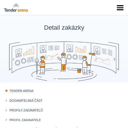
Detail zakázky
TENDER ARENA
fiber_manual_record
DODAVATELSKÁ ČÁST
keyboard_arrow_right
PROFILY ZADAVATELŮ
keyboard_arrow_right
PROFIL ZADAVATELE
keyboard_arrow_right