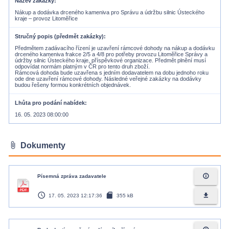
Název zakázky
Nákup a dodávka drceného kameniva pro Správu a údržbu silnic Ústeckého
kraje – provoz Litoměřice
Stručný popis (předmět zakázky)
Předmětem zadávacího řízení je uzavření rámcové dohody na nákup a dodávku
drceného kameniva frakce 2/5 a 4/8 pro potřeby provozu Litoměřice Správy a
údržby silnic Ústeckého kraje, příspěvkové organizace. Předmět plnění musí
odpovídat normám platným v ČR pro tento druh zboží.
Rámcová dohoda bude uzavřena s jedním dodavatelem na dobu jednoho roku
ode dne uzavření rámcové dohody. Následné veřejné zakázky na dodávky
budou řešeny formou konkrétních objednávek.
Lhůta pro podání nabídek
16. 05. 2023 08:00:00
attach_file
Dokumenty
info_outline
Písemná zpráva zadavatele
access_time
sd_card
file_download
17. 05. 2023 12:17:36
355 kB