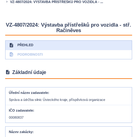
VZ-4807/2024: VÝSTAVBA PŘÍSTŘEŠKŮ PRO VOZIDLA - ...
keyboard_arrow_right
VZ-4807/2024: Výstavba přístřešků pro vozidla - stř.
Račiněves
description
PŘEHLED
find_in_page
PODROBNOSTI
description
Základní údaje
Úřední název zadavatele
Správa a údržba silnic Ústeckého kraje, příspěvková organizace
IČO zadavatele
00080837
Název zakázky