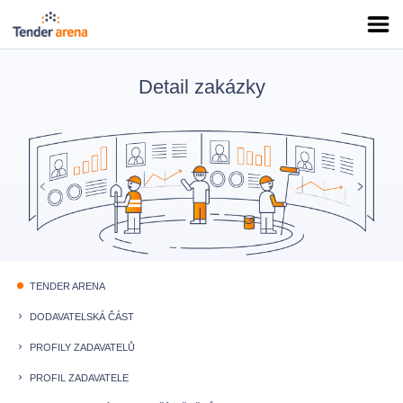
Detail zakázky
TENDER ARENA
fiber_manual_record
DODAVATELSKÁ ČÁST
keyboard_arrow_right
PROFILY ZADAVATELŮ
keyboard_arrow_right
PROFIL ZADAVATELE
keyboard_arrow_right