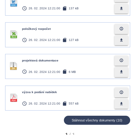
access_time
sd_card
file_download
26. 02. 2024 12:21:00
137 kB
info_outline
položkový rozpočet
access_time
sd_card
file_download
26. 02. 2024 12:21:00
127 kB
info_outline
projektová dokumentace
access_time
sd_card
file_download
26. 02. 2024 12:21:00
6 MB
info_outline
výzva k podání nabídek
access_time
sd_card
file_download
26. 02. 2024 12:21:00
557 kB
Stáhnout všechny dokumenty (10)