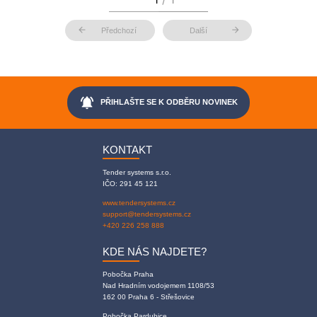
arrow_back
arrow_forward
Předchozí
Další
notifications_active
PŘIHLAŠTE SE K ODBĚRU NOVINEK
KONTAKT
Tender systems s.r.o.
IČO: 291 45 121
www.tendersystems.cz
support@tendersystems.cz
+420 226 258 888
KDE NÁS NAJDETE?
Pobočka Praha
Nad Hradním vodojemem 1108/53
162 00 Praha 6 - Střešovice
Pobočka Pardubice