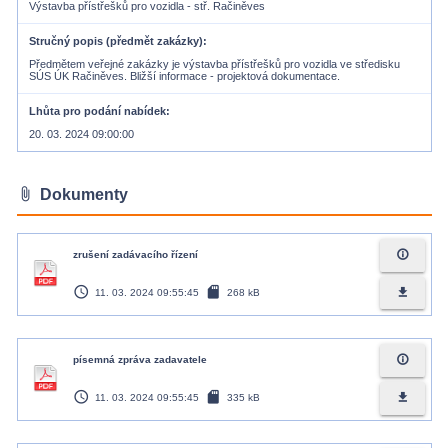
Výstavba přístřešků pro vozidla - stř. Račiněves
Stručný popis (předmět zakázky)
Předmětem veřejné zakázky je výstavba přístřešků pro vozidla ve středisku
SÚS ÚK Račiněves. Bližší informace - projektová dokumentace.
Lhůta pro podání nabídek
20. 03. 2024 09:00:00
attach_file
Dokumenty
info_outline
zrušení zadávacího řízení
access_time
sd_card
file_download
11. 03. 2024 09:55:45
268 kB
info_outline
písemná zpráva zadavatele
access_time
sd_card
file_download
11. 03. 2024 09:55:45
335 kB