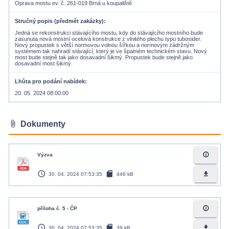
Oprava mostu ev. č. 261-019 Brná u koupaliště
Stručný popis (předmět zakázky)
Jedná se rekonstrukci stávajícího mostu, kdy do stávajícího mostního bude
zasunuta nová mostní ocelová konstrukce z vlnitého plechu typu tubosider.
Nový propustek s větší normovou volnou šířkou a normovým zádržným
systémem tak nahradí stávající, který je ve špatném technickém stavu. Nový
most bude stejně tak jako dosavadní šikmý. Propustek bude stejně jako
dosavadní most šikmý.
Lhůta pro podání nabídek
20. 05. 2024 08:00:00
attach_file
Dokumenty
info_outline
Výzva
access_time
sd_card
file_download
30. 04. 2024 07:53:35
446 kB
info_outline
příloha č. 5 - ČP
access_time
sd_card
file_download
30. 04. 2024 07:53:35
39 kB