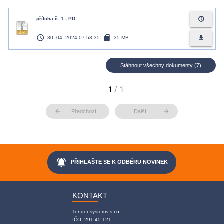
info_outline
příloha č. 1 - PD
access_time
sd_card
file_download
30. 04. 2024 07:53:35
35 MB
Stáhnout všechny dokumenty (7)
arrow_back
arrow_forward
Předchozí
Další
notifications_active
PŘIHLAŠTE SE K ODBĚRU NOVINEK
KONTAKT
Tender systems s.r.o.
IČO: 291 45 121