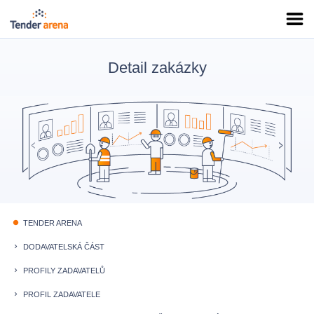
Detail zakázky
TENDER ARENA
fiber_manual_record
DODAVATELSKÁ ČÁST
keyboard_arrow_right
PROFILY ZADAVATELŮ
keyboard_arrow_right
PROFIL ZADAVATELE
keyboard_arrow_right