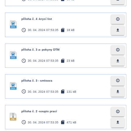
info_outline
příloha č. 4 -krycí list
access_time
sd_card
file_download
30. 04. 2024 07:53:35
18 kB
info_outline
příloha č. 3 a- pokyny DTM
access_time
sd_card
file_download
30. 04. 2024 07:53:35
23 kB
info_outline
příloha č. 3 - smlouva
access_time
sd_card
file_download
30. 04. 2024 07:53:35
131 kB
info_outline
příloha č. 2 -soupis prací
access_time
sd_card
file_download
30. 04. 2024 07:53:35
471 kB