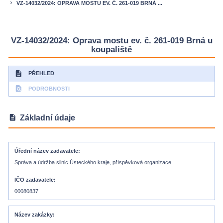
VZ-14032/2024: OPRAVA MOSTU EV. Č. 261-019 BRNÁ ...
keyboard_arrow_right
VZ-14032/2024: Oprava mostu ev. č. 261-019 Brná u
koupaliště
description
PŘEHLED
find_in_page
PODROBNOSTI
description
Základní údaje
Úřední název zadavatele
Správa a údržba silnic Ústeckého kraje, příspěvková organizace
IČO zadavatele
00080837
Název zakázky