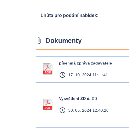
Lhůta pro podání nabídek
Dokumenty
attach_file
písemná zpráva zadavatele
access_time
17. 10. 2024 11:11:41
Vysvětlení ZD č. 2-3
access_time
30. 05. 2024 12:40:26