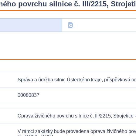
ého povrchu silnice č. III/2215, Strojet
find_in_page
D
Správa a údržba silnic Ústeckého kraje, příspěvková o
00080837
Oprava živičného povrchu silnice č. III/2215, Strojetice
V rámci zakázky bude provedena oprava živičného povrch