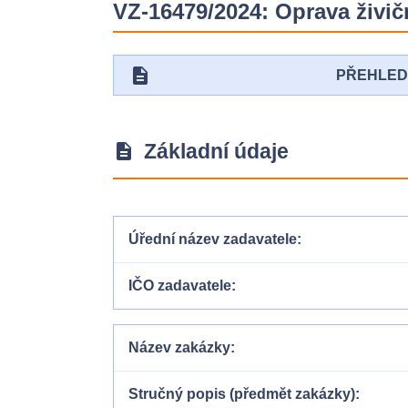
VZ-16479/2024: Oprava živičn
description
PŘEHLE
Základní údaje
description
Úřední název zadavatele
IČO zadavatele
Název zakázky
Stručný popis (předmět zakázky)