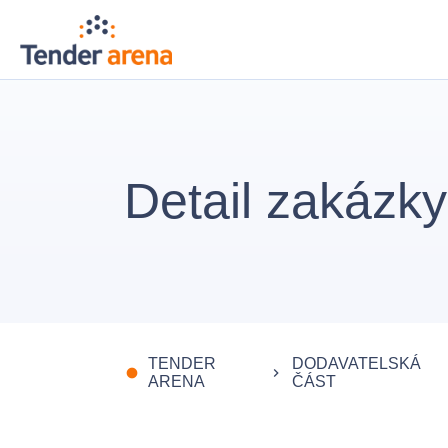
Detail zakázky
TENDER
DODAVATELSKÁ
fiber_manual_record
keyboard_arrow_right
ARENA
ČÁST