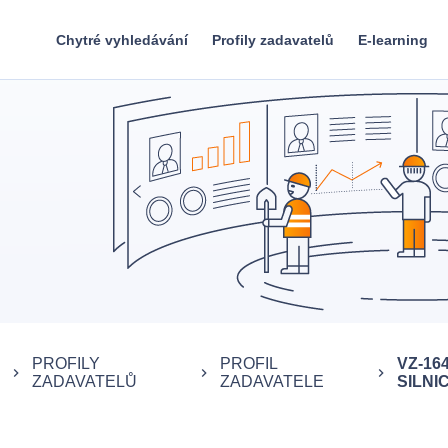
Chytré vyhledávání
Profily zadavatelů
E-learning
PROFILY
PROFIL
VZ-16
keyboard_arrow_right
keyboard_arrow_right
keyboard_arrow_right
ZADAVATELŮ
ZADAVATELE
SILNICE