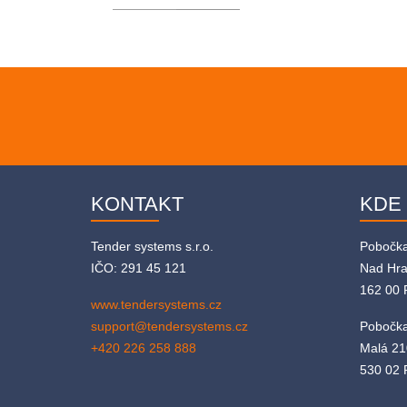
KONTAKT
KDE
Tender systems s.r.o.
Pobočk
IČO: 291 45 121
Nad Hr
162 00 
www.tendersystems.cz
support@tendersystems.cz
Pobočka
+420 226 258 888
Malá 21
530 02 