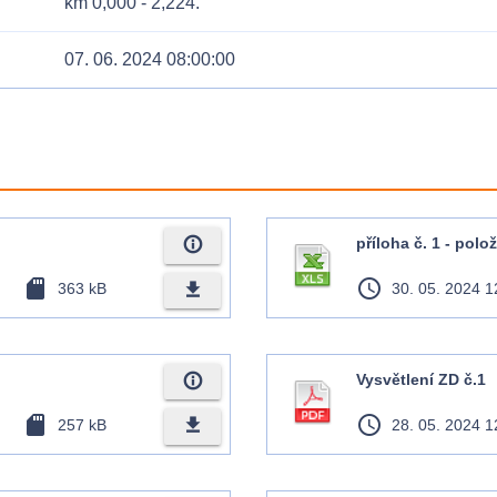
km 0,000 - 2,224.
07. 06. 2024 08:00:00
info_outline
příloha č. 1 - pol
sd_card
access_time
file_download
363 kB
30. 05. 2024 1
info_outline
Vysvětlení ZD č.1
sd_card
access_time
file_download
257 kB
28. 05. 2024 1