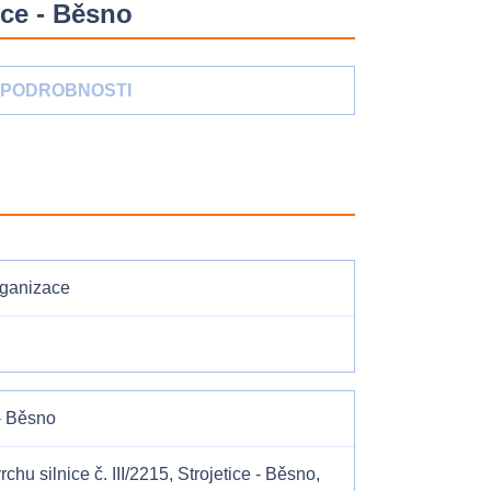
ice - Běsno
PODROBNOSTI
rganizace
 - Běsno
u silnice č. III/2215, Strojetice - Běsno,