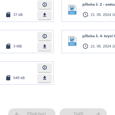
info_outline
příloha č. 2 - smlo
sd_card
access_time
file_download
37 kB
21. 05. 2024 1
info_outline
příloha č. 4- krycí l
sd_card
access_time
file_download
3 MB
21. 05. 2024 1
info_outline
sd_card
file_download
548 kB
arrow_back
arrow_forward
Předchozí
Další