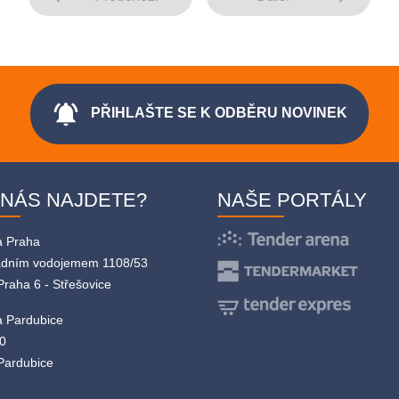
notifications_active
PŘIHLAŠTE SE K ODBĚRU NOVINEK
 NÁS NAJDETE?
NAŠE PORTÁLY
a Praha
adním vodojemem 1108/53
Praha 6 - Střešovice
 Pardubice
0
Pardubice