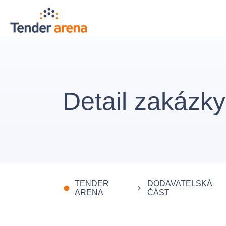
Detail zakázky
TENDER
DODAVATELSKÁ
fiber_manual_record
keyboard_arrow_right
ARENA
ČÁST