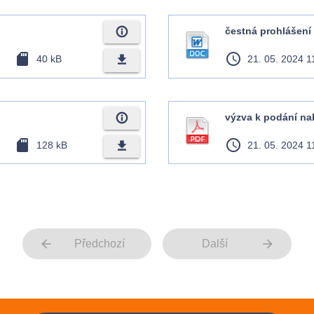
info_outline
čestná prohlášení
sd_card
access_time
file_download
40 kB
21. 05. 2024 1
info_outline
výzva k podání na
sd_card
access_time
file_download
128 kB
21. 05. 2024 1
arrow_back
arrow_forward
Předchozí
Další