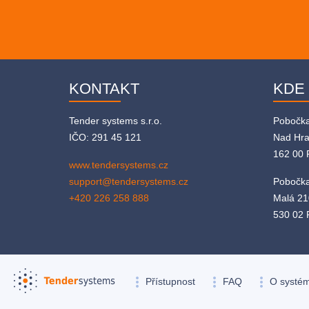
KONTAKT
KDE
Tender systems s.r.o.
Pobočk
IČO: 291 45 121
Nad Hr
162 00 
www.tendersystems.cz
support@tendersystems.cz
Pobočka
+420 226 258 888
Malá 21
530 02 
more_vert
more_vert
more_vert
Přístupnost
FAQ
O systé