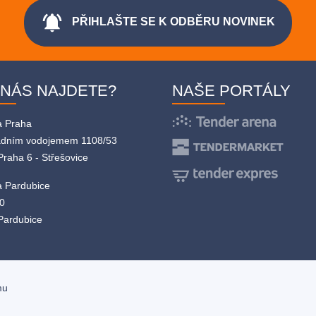
notifications_active
PŘIHLAŠTE SE K ODBĚRU NOVINEK
 NÁS NAJDETE?
NAŠE PORTÁLY
a Praha
adním vodojemem 1108/53
Praha 6 - Střešovice
 Pardubice
0
Pardubice
mu