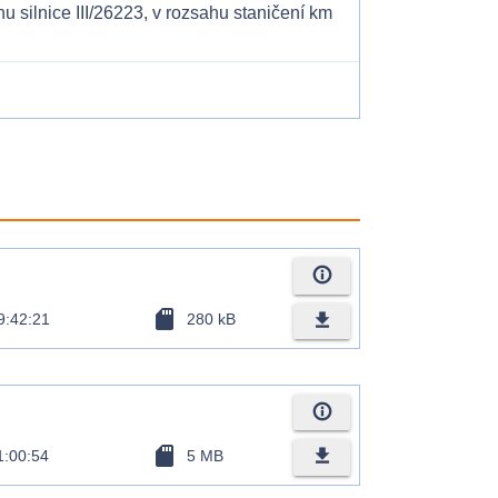
 silnice III/26223, v rozsahu staničení km
info_outline
sd_card
file_download
9:42:21
280 kB
info_outline
sd_card
file_download
1:00:54
5 MB