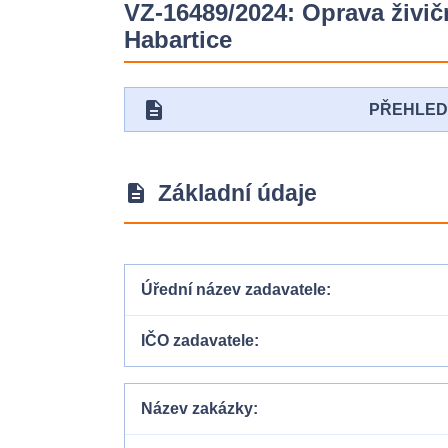
VZ-16489/2024: Oprava živič
Habartice
description
PŘEHLE
Základní údaje
description
Úřední název zadavatele
IČO zadavatele
Název zakázky