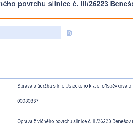
ného povrchu silnice č. III/26223 Beneš
find_in_page
D
Správa a údržba silnic Ústeckého kraje, příspěvková o
00080837
Oprava živičného povrchu silnice č. III/26223 Benešov 