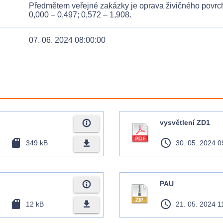
Předmětem veřejné zakázky je oprava živičného povrchu
0,000 – 0,497; 0,572 – 1,908.
07. 06. 2024 08:00:00
info_outline
vysvětlení ZD1
sd_card
access_time
file_download
349 kB
30. 05. 2024 0
info_outline
PAU
sd_card
access_time
file_download
12 kB
21. 05. 2024 1