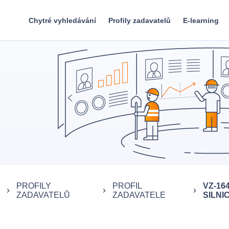
Chytré vyhledávání
Profily zadavatelů
E-learning
PROFILY
PROFIL
VZ-16
keyboard_arrow_right
keyboard_arrow_right
keyboard_arrow_right
ZADAVATELŮ
ZADAVATELE
SILNICE