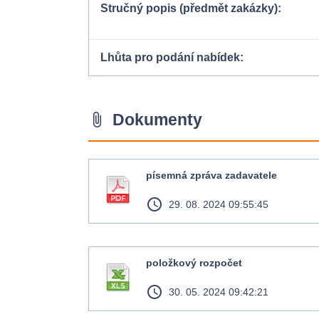
Stručný popis (předmět zakázky)
Lhůta pro podání nabídek
Dokumenty
attach_file
písemná zpráva zadavatele
access_time
29. 08. 2024 09:55:45
položkový rozpočet
access_time
30. 05. 2024 09:42:21