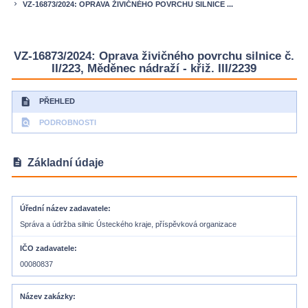
VZ-16873/2024: OPRAVA ŽIVIČNÉHO POVRCHU SILNICE ...
keyboard_arrow_right
VZ-16873/2024: Oprava živičného povrchu silnice č.
II/223, Měděnec nádraží - křiž. III/2239
description
PŘEHLED
find_in_page
PODROBNOSTI
description
Základní údaje
Úřední název zadavatele
Správa a údržba silnic Ústeckého kraje, příspěvková organizace
IČO zadavatele
00080837
Název zakázky