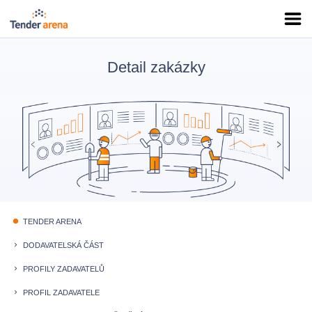
Detail zakázky
TENDER ARENA
fiber_manual_record
DODAVATELSKÁ ČÁST
keyboard_arrow_right
PROFILY ZADAVATELŮ
keyboard_arrow_right
PROFIL ZADAVATELE
keyboard_arrow_right