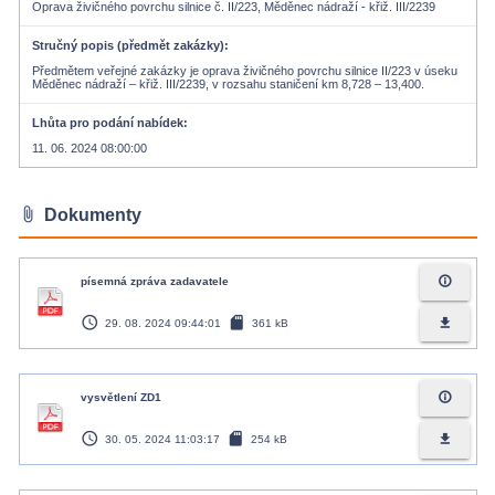
Oprava živičného povrchu silnice č. II/223, Měděnec nádraží - křiž. III/2239
Stručný popis (předmět zakázky)
Předmětem veřejné zakázky je oprava živičného povrchu silnice II/223 v úseku
Měděnec nádraží – křiž. III/2239, v rozsahu staničení km 8,728 – 13,400.
Lhůta pro podání nabídek
11. 06. 2024 08:00:00
attach_file
Dokumenty
info_outline
písemná zpráva zadavatele
access_time
sd_card
file_download
29. 08. 2024 09:44:01
361 kB
info_outline
vysvětlení ZD1
access_time
sd_card
file_download
30. 05. 2024 11:03:17
254 kB