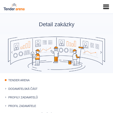
Detail zakázky
TENDER ARENA
fiber_manual_record
DODAVATELSKÁ ČÁST
keyboard_arrow_right
PROFILY ZADAVATELŮ
keyboard_arrow_right
PROFIL ZADAVATELE
keyboard_arrow_right