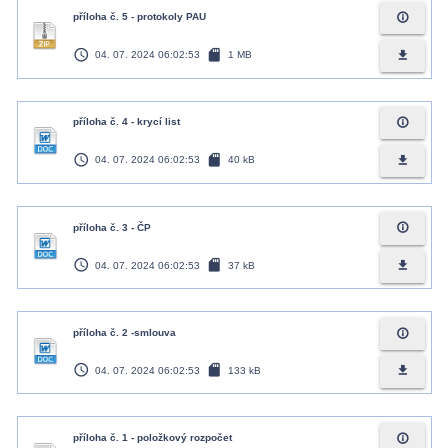
info_outline
příloha č. 5 - protokoly PAU
access_time
sd_card
file_download
04. 07. 2024 06:02:53
1 MB
info_outline
příloha č. 4 - krycí list
access_time
sd_card
file_download
04. 07. 2024 06:02:53
40 kB
info_outline
příloha č. 3 - ČP
access_time
sd_card
file_download
04. 07. 2024 06:02:53
37 kB
info_outline
příloha č. 2 -smlouva
access_time
sd_card
file_download
04. 07. 2024 06:02:53
133 kB
info_outline
příloha č. 1 - položkový rozpočet