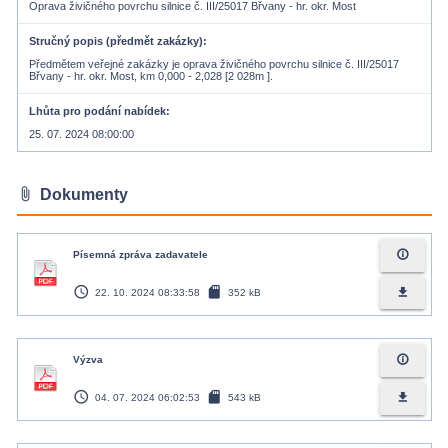
Oprava živičného povrchu silnice č. III/25017 Břvany - hr. okr. Most
Stručný popis (předmět zakázky)
Předmětem veřejné zakázky je oprava živičného povrchu silnice č. III/25017
Břvany - hr. okr. Most, km 0,000 - 2,028 [2 028m ].
Lhůta pro podání nabídek
25. 07. 2024 08:00:00
attach_file
Dokumenty
info_outline
Písemná zpráva zadavatele
access_time
sd_card
file_download
22. 10. 2024 08:33:58
352 kB
info_outline
Výzva
access_time
sd_card
file_download
04. 07. 2024 06:02:53
543 kB