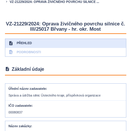
VZ-21229/2024: OPRAVA ŽIVIČNÉHO POVRCHU SILNICE ...
keyboard_arrow_right
VZ-21229/2024: Oprava živičného povrchu silnice č.
III/25017 Břvany - hr. okr. Most
description
PŘEHLED
find_in_page
PODROBNOSTI
description
Základní údaje
Úřední název zadavatele
Správa a údržba silnic Ústeckého kraje, příspěvková organizace
IČO zadavatele
00080837
Název zakázky