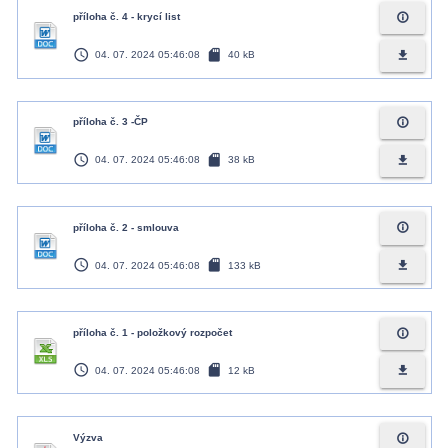
info_outline
příloha č. 4 - krycí list
access_time
sd_card
file_download
04. 07. 2024 05:46:08
40 kB
info_outline
příloha č. 3 -ČP
access_time
sd_card
file_download
04. 07. 2024 05:46:08
38 kB
info_outline
příloha č. 2 - smlouva
access_time
sd_card
file_download
04. 07. 2024 05:46:08
133 kB
info_outline
příloha č. 1 - položkový rozpočet
access_time
sd_card
file_download
04. 07. 2024 05:46:08
12 kB
info_outline
Výzva