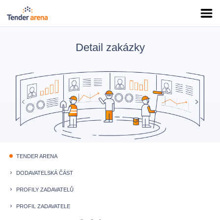
Detail zakázky
TENDER ARENA
fiber_manual_record
DODAVATELSKÁ ČÁST
keyboard_arrow_right
PROFILY ZADAVATELŮ
keyboard_arrow_right
PROFIL ZADAVATELE
keyboard_arrow_right