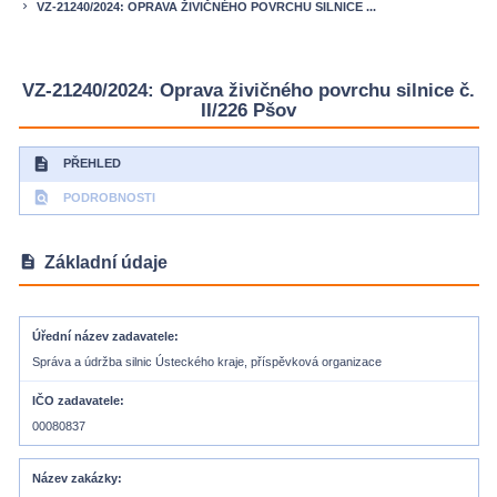
VZ-21240/2024: OPRAVA ŽIVIČNÉHO POVRCHU SILNICE ...
keyboard_arrow_right
VZ-21240/2024: Oprava živičného povrchu silnice č.
II/226 Pšov
description
PŘEHLED
find_in_page
PODROBNOSTI
description
Základní údaje
Úřední název zadavatele
Správa a údržba silnic Ústeckého kraje, příspěvková organizace
IČO zadavatele
00080837
Název zakázky