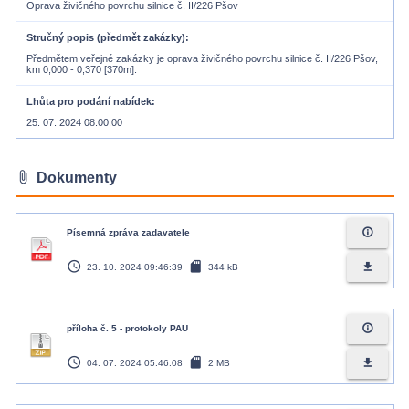
Oprava živičného povrchu silnice č. II/226 Pšov
Stručný popis (předmět zakázky)
Předmětem veřejné zakázky je oprava živičného povrchu silnice č. II/226 Pšov,
km 0,000 - 0,370 [370m].
Lhůta pro podání nabídek
25. 07. 2024 08:00:00
attach_file
Dokumenty
info_outline
Písemná zpráva zadavatele
access_time
sd_card
file_download
23. 10. 2024 09:46:39
344 kB
info_outline
příloha č. 5 - protokoly PAU
access_time
sd_card
file_download
04. 07. 2024 05:46:08
2 MB