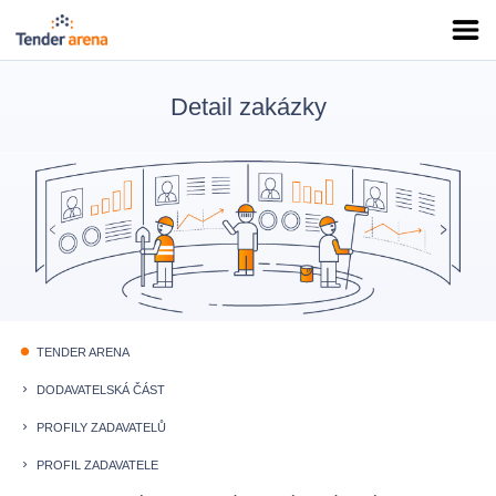
Detail zakázky
TENDER ARENA
fiber_manual_record
DODAVATELSKÁ ČÁST
keyboard_arrow_right
PROFILY ZADAVATELŮ
keyboard_arrow_right
PROFIL ZADAVATELE
keyboard_arrow_right