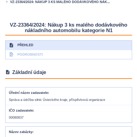
VZ-23364/2024: NÁKUP 3 KS MALÉHO DODÁVKOVÉHO NÁK...
keyboard_arrow_right
VZ-23364/2024: Nákup 3 ks malého dodávkového
nákladního automobilu kategorie N1
description
PŘEHLED
find_in_page
PODROBNOSTI
description
Základní údaje
Úřední název zadavatele
Správa a údržba silnic Ústeckého kraje, příspěvková organizace
IČO zadavatele
00080837
Název zakázky