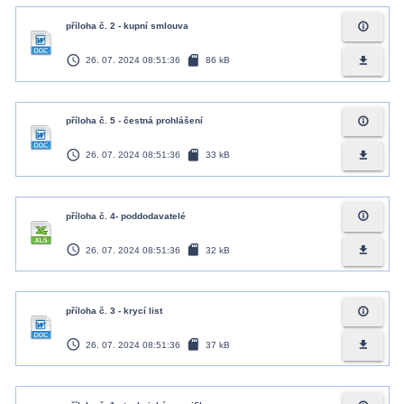
info_outline
příloha č. 2 - kupní smlouva
access_time
sd_card
file_download
26. 07. 2024 08:51:36
86 kB
info_outline
příloha č. 5 - čestná prohlášení
access_time
sd_card
file_download
26. 07. 2024 08:51:36
33 kB
info_outline
příloha č. 4- poddodavatelé
access_time
sd_card
file_download
26. 07. 2024 08:51:36
32 kB
info_outline
příloha č. 3 - krycí list
access_time
sd_card
file_download
26. 07. 2024 08:51:36
37 kB