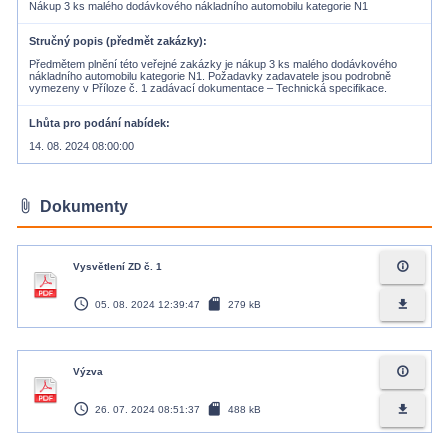
Nákup 3 ks malého dodávkového nákladního automobilu kategorie N1
Stručný popis (předmět zakázky)
Předmětem plnění této veřejné zakázky je nákup 3 ks malého dodávkového
nákladního automobilu kategorie N1. Požadavky zadavatele jsou podrobně
vymezeny v Příloze č. 1 zadávací dokumentace – Technická specifikace.
Lhůta pro podání nabídek
14. 08. 2024 08:00:00
attach_file
Dokumenty
info_outline
Vysvětlení ZD č. 1
access_time
sd_card
file_download
05. 08. 2024 12:39:47
279 kB
info_outline
Výzva
access_time
sd_card
file_download
26. 07. 2024 08:51:37
488 kB