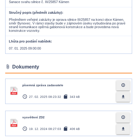
Sanace svahu silnice č. III/25857 Kámen
Stručný popis (předmět zakázky)
Předmětem veřejné zakázky je oprava silnice III/25857 na konci obce Kámen,
směr Bynovec. V rámci stavby bude v zájmovém úseku vybudována po pravé
straně komunikace opěrná gabionová konstrukce a bude provedena nová
konstrukce vozovky.
Lhůta pro podání nabídek
07. 01. 2025 09:00:00
attach_file
Dokumenty
info_outline
písemná zpráva zadavatele
access_time
sd_card
file_download
27. 02. 2025 08:23:32
343 kB
info_outline
vysvětlení ZD2
access_time
sd_card
file_download
19. 12. 2024 08:27:03
406 kB