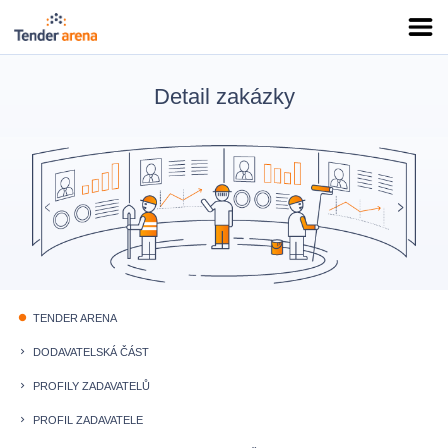
Detail zakázky
TENDER ARENA
fiber_manual_record
DODAVATELSKÁ ČÁST
keyboard_arrow_right
PROFILY ZADAVATELŮ
keyboard_arrow_right
PROFIL ZADAVATELE
keyboard_arrow_right