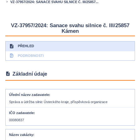
VZ-37957/2024: SANACE SVAHU SILNICE Č. III/25857...
keyboard_arrow_right
VZ-37957/2024: Sanace svahu silnice č. III/25857
Kámen
description
PŘEHLED
find_in_page
PODROBNOSTI
description
Základní údaje
Úřední název zadavatele
Správa a údržba silnic Ústeckého kraje, příspěvková organizace
IČO zadavatele
00080837
Název zakázky