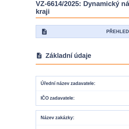
VZ-6614/2025: Dynamický náku
kraji
description
PŘEHLE
Základní údaje
description
Úřední název zadavatele
IČO zadavatele
Název zakázky