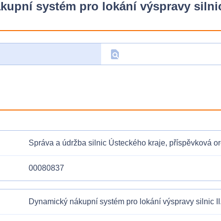
pní systém pro lokání výspravy silnic I
find_in_page
D
Správa a údržba silnic Ústeckého kraje, příspěvková o
00080837
Dynamický nákupní systém pro lokání výspravy silnic II. a