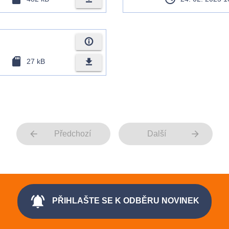
info_outline
sd_card
file_download
27 kB
arrow_back
arrow_forward
Předchozí
Další
notifications_active
PŘIHLAŠTE SE K ODBĚRU NOVINEK