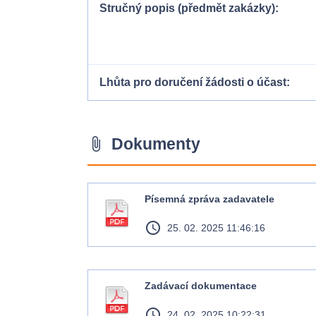
Stručný popis (předmět zakázky)
Lhůta pro doručení žádosti o účast
Dokumenty
attach_file
Písemná zpráva zadavatele
access_time
25. 02. 2025 11:46:16
Zadávací dokumentace
access_time
24. 02. 2025 10:22:31