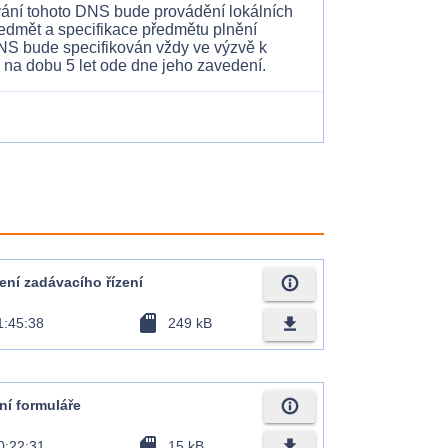
ání tohoto DNS bude provádění lokálních
 Předmět a specifikace předmětu plnění
NS bude specifikován vždy ve výzvě k
na dobu 5 let ode dne jeho zavedení.
info_outline
ení zadávacího řízení
sd_card
file_download
1:45:38
249 kB
info_outline
ní formuláře
sd_card
file_download
0:22:31
15 kB