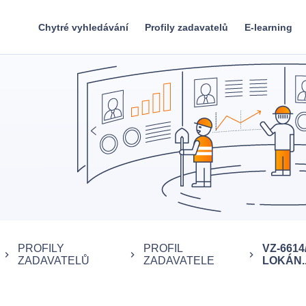
Chytré vyhledávání
Profily zadavatelů
E-learning
PROFILY
PROFIL
VZ-661
keyboard_arrow_right
keyboard_arrow_right
keyboard_arrow_right
ZADAVATELŮ
ZADAVATELE
LOKÁN..