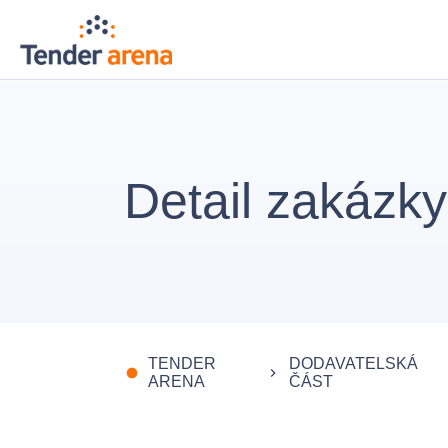
Detail zakázky
TENDER
DODAVATELSKÁ
fiber_manual_record
keyboard_arrow_right
ARENA
ČÁST