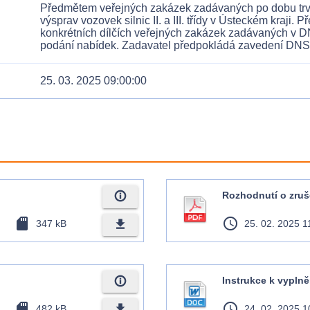
Předmětem veřejných zakázek zadávaných po dobu trv
výsprav vozovek silnic II. a III. třídy v Ústeckém kraji.
konkrétních dílčích veřejných zakázek zadávaných v D
podání nabídek. Zadavatel předpokládá zavedení DNS 
25. 03. 2025 09:00:00
info_outline
Rozhodnutí o zruš
sd_card
access_time
file_download
347 kB
25. 02. 2025 1
info_outline
Instrukce k vyplně
sd_card
access_time
file_download
482 kB
24. 02. 2025 1