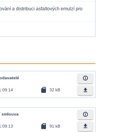
ání a distribuci asfaltových emulzí pro
info_outline
dodavatelé
sd_card
file_download
1:09:14
32 kB
info_outline
ní smlouva
sd_card
file_download
1:09:13
91 kB