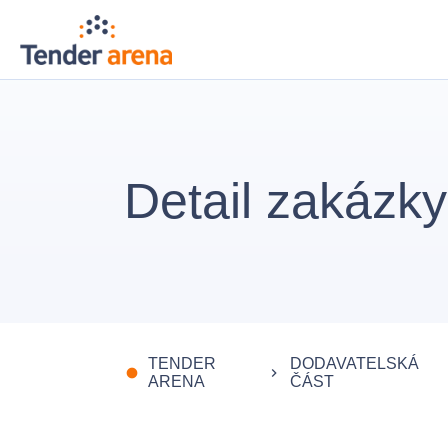
Detail zakázky
TENDER
DODAVATELSKÁ
fiber_manual_record
keyboard_arrow_right
ARENA
ČÁST