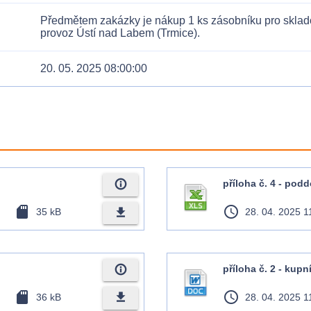
Předmětem zakázky je nákup 1 ks zásobníku pro skladov
provoz Ústí nad Labem (Trmice).
20. 05. 2025 08:00:00
info_outline
příloha č. 4 - pod
sd_card
access_time
file_download
35 kB
28. 04. 2025 1
info_outline
příloha č. 2 - kup
sd_card
access_time
file_download
36 kB
28. 04. 2025 1