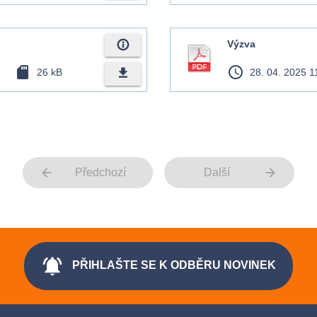
info_outline
Výzva
sd_card
access_time
file_download
26 kB
28. 04. 2025 1
arrow_back
arrow_forward
Předchozí
Další
notifications_active
PŘIHLAŠTE SE K ODBĚRU NOVINEK