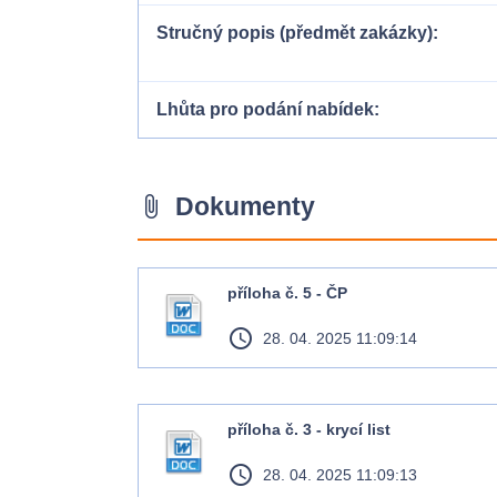
Stručný popis (předmět zakázky)
Lhůta pro podání nabídek
Dokumenty
attach_file
příloha č. 5 - ČP
access_time
28. 04. 2025 11:09:14
příloha č. 3 - krycí list
access_time
28. 04. 2025 11:09:13