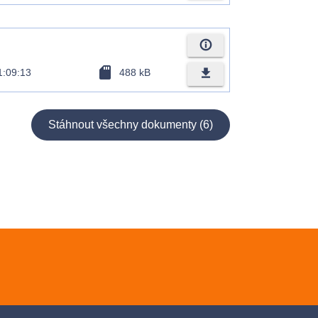
info_outline
sd_card
file_download
1:09:13
488 kB
Stáhnout všechny dokumenty (6)