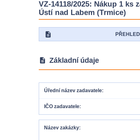
VZ-14118/2025: Nákup 1 ks z
Ústí nad Labem (Trmice)
description
PŘEHLE
Základní údaje
description
Úřední název zadavatele
IČO zadavatele
Název zakázky