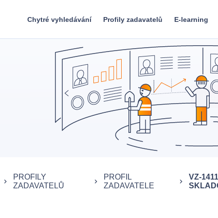
Chytré vyhledávání
Profily zadavatelů
E-learning
PROFILY
PROFIL
VZ-141
keyboard_arrow_right
keyboard_arrow_right
keyboard_arrow_right
ZADAVATELŮ
ZADAVATELE
SKLADO