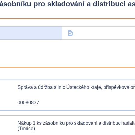
ásobníku pro skladování a distribuci a
find_in_page
D
Správa a údržba silnic Ústeckého kraje, příspěvková o
00080837
Nákup 1 ks zásobníku pro skladování a distribuci asfa
(Trmice)