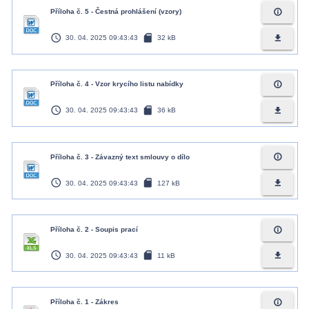
info_outline
Příloha č. 5 - Čestná prohlášení (vzory)
access_time
sd_card
file_download
30. 04. 2025 09:43:43
32 kB
info_outline
Příloha č. 4 - Vzor krycího listu nabídky
access_time
sd_card
file_download
30. 04. 2025 09:43:43
36 kB
info_outline
Příloha č. 3 - Závazný text smlouvy o dílo
access_time
sd_card
file_download
30. 04. 2025 09:43:43
127 kB
info_outline
Příloha č. 2 - Soupis prací
access_time
sd_card
file_download
30. 04. 2025 09:43:43
11 kB
info_outline
Příloha č. 1 - Zákres