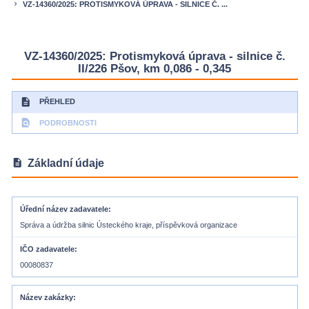
VZ-14360/2025: PROTISMYKOVÁ ÚPRAVA - SILNICE Č. ...
keyboard_arrow_right
VZ-14360/2025: Protismyková úprava - silnice č.
II/226 Pšov, km 0,086 - 0,345
description
PŘEHLED
find_in_page
PODROBNOSTI
description
Základní údaje
Úřední název zadavatele
Správa a údržba silnic Ústeckého kraje, příspěvková organizace
IČO zadavatele
00080837
Název zakázky