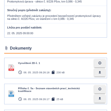
Protismyková úprava - silnice č. II/226 Pšov, km 0,086 - 0,345
Stručný popis (předmět zakázky)
Předmětem veřejné zakázky je provedení bezpečnostní protismykové úpravy
Lhůta pro podání nabídek
22. 05. 2025 09:00:00
attach_file
Dokumenty
info_outline
Vysvětlení ZD č. 1
access_time
sd_card
file_download
06. 05. 2025 09:26:18
230 kB
Příloha č. 5a - Seznam stavebních prací_technická
info_outline
kvalifikace
access_time
sd_card
file_download
06. 05. 2025 09:26:17
25 kB