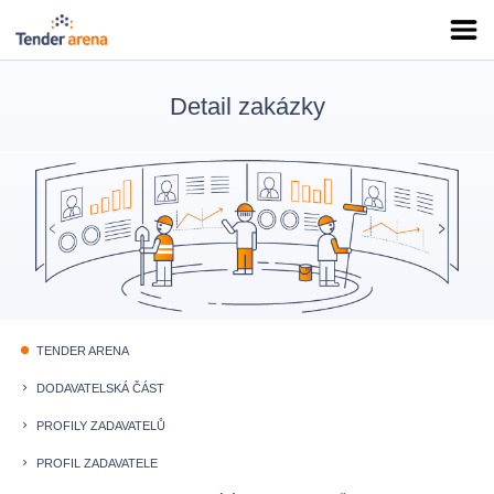
Detail zakázky
TENDER ARENA
fiber_manual_record
DODAVATELSKÁ ČÁST
keyboard_arrow_right
PROFILY ZADAVATELŮ
keyboard_arrow_right
PROFIL ZADAVATELE
keyboard_arrow_right