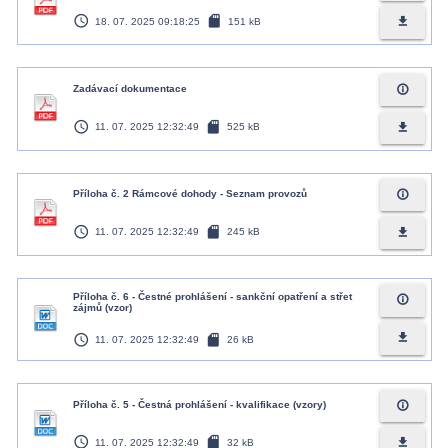
access_time
sd_card
file_download
18. 07. 2025 09:18:25
151 kB
info_outline
Zadávací dokumentace
access_time
sd_card
file_download
11. 07. 2025 12:32:49
525 kB
info_outline
Příloha č. 2 Rámcové dohody - Seznam provozů
access_time
sd_card
file_download
11. 07. 2025 12:32:49
245 kB
Příloha č. 6 - Čestné prohlášení - sankční opatření a střet
info_outline
zájmů (vzor)
access_time
sd_card
file_download
11. 07. 2025 12:32:49
26 kB
info_outline
Příloha č. 5 - Čestná prohlášení - kvalifikace (vzory)
access_time
sd_card
file_download
11. 07. 2025 12:32:49
32 kB