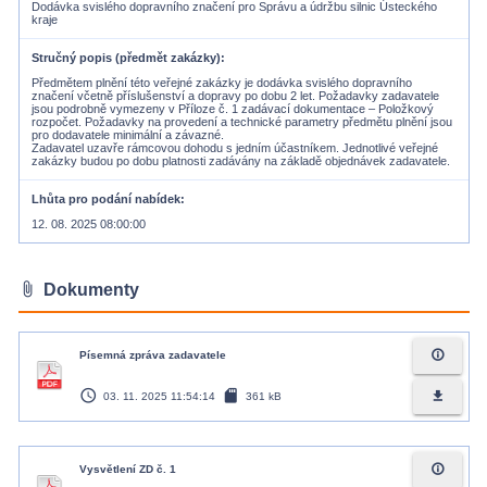
Dodávka svislého dopravního značení pro Správu a údržbu silnic Ústeckého
kraje
Stručný popis (předmět zakázky)
Předmětem plnění této veřejné zakázky je dodávka svislého dopravního
značení včetně příslušenství a dopravy po dobu 2 let. Požadavky zadavatele
jsou podrobně vymezeny v Příloze č. 1 zadávací dokumentace – Položkový
rozpočet. Požadavky na provedení a technické parametry předmětu plnění jsou
pro dodavatele minimální a závazné.
Zadavatel uzavře rámcovou dohodu s jedním účastníkem. Jednotlivé veřejné
Lhůta pro podání nabídek
12. 08. 2025 08:00:00
attach_file
Dokumenty
info_outline
Písemná zpráva zadavatele
access_time
sd_card
file_download
03. 11. 2025 11:54:14
361 kB
info_outline
Vysvětlení ZD č. 1