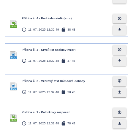
info_outline
Příloha č. 4 - Poddodavatelé (vzor)
access_time
sd_card
file_download
11. 07. 2025 12:32:49
38 kB
info_outline
Příloha č. 3 - Krycí list nabídky (vzor)
access_time
sd_card
file_download
11. 07. 2025 12:32:48
47 kB
info_outline
Příloha č. 2 - Vzorový text Rámcové dohody
access_time
sd_card
file_download
11. 07. 2025 12:32:48
38 kB
info_outline
Příloha č. 1 - Položkový rozpočet
access_time
sd_card
file_download
11. 07. 2025 12:32:48
78 kB