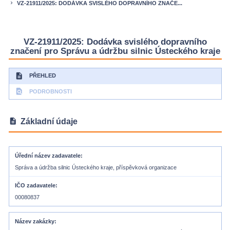
VZ-21911/2025: DODÁVKA SVISLÉHO DOPRAVNÍHO ZNAČE...
keyboard_arrow_right
VZ-21911/2025: Dodávka svislého dopravního
značení pro Správu a údržbu silnic Ústeckého kraje
description
PŘEHLED
find_in_page
PODROBNOSTI
description
Základní údaje
Úřední název zadavatele
Správa a údržba silnic Ústeckého kraje, příspěvková organizace
IČO zadavatele
00080837
Název zakázky