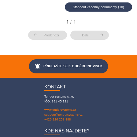
Stáhnout všechny dokumenty (10)
arrow_back
arrow_forward
Předchozí
Další
notifications_active
PŘIHLAŠTE SE K ODBĚRU NOVINEK
KONTAKT
Tender systems s.r.o.
IČO: 291 45 121
www.tendersystems.cz
support@tendersystems.cz
+420 226 258 888
KDE NÁS NAJDETE?