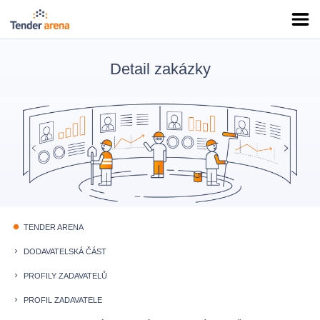
Detail zakázky
TENDER ARENA
fiber_manual_record
DODAVATELSKÁ ČÁST
keyboard_arrow_right
PROFILY ZADAVATELŮ
keyboard_arrow_right
PROFIL ZADAVATELE
keyboard_arrow_right