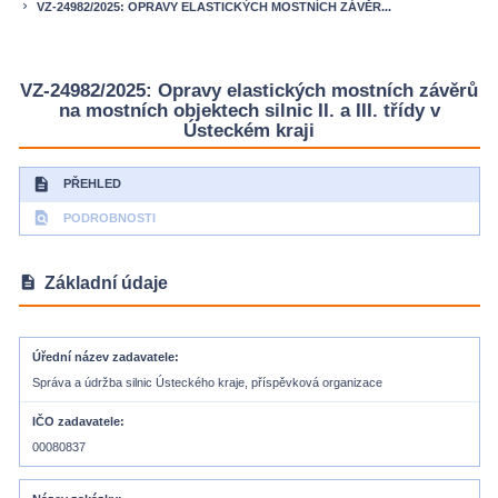
VZ-24982/2025: OPRAVY ELASTICKÝCH MOSTNÍCH ZÁVĚR...
keyboard_arrow_right
VZ-24982/2025: Opravy elastických mostních závěrů
na mostních objektech silnic II. a III. třídy v
Ústeckém kraji
description
PŘEHLED
find_in_page
PODROBNOSTI
description
Základní údaje
Úřední název zadavatele
Správa a údržba silnic Ústeckého kraje, příspěvková organizace
IČO zadavatele
00080837