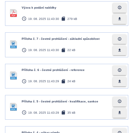
info_outline
Výzva k podání nabídky
access_time
sd_card
file_download
19. 08. 2025 11:43:30
279 kB
info_outline
Příloha č. 7 - čestné prohlášení - základní způsobilost
access_time
sd_card
file_download
19. 08. 2025 11:43:30
22 kB
info_outline
Přílloha č. 6 - čestné prohlášení - reference
access_time
sd_card
file_download
19. 08. 2025 11:43:29
24 kB
info_outline
Příloha č. 5 - čestné prohlášení - kvalifikace, sankce
access_time
sd_card
file_download
19. 08. 2025 11:43:29
35 kB
info_outline
Příloha č. 4 - výkaz výměr