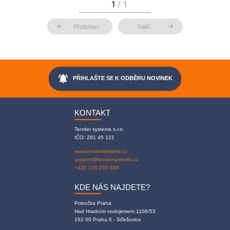
arrow_back
arrow_forward
Předchozí
Další
notifications_active
PŘIHLAŠTE SE K ODBĚRU NOVINEK
KONTAKT
Tender systems s.r.o.
IČO: 291 45 121
www.tendersystems.cz
support@tendersystems.cz
+420 226 258 888
KDE NÁS NAJDETE?
Pobočka Praha
Nad Hradním vodojemem 1108/53
162 00 Praha 6 - Střešovice