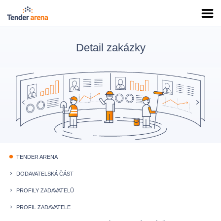
Detail zakázky
TENDER ARENA
fiber_manual_record
DODAVATELSKÁ ČÁST
keyboard_arrow_right
PROFILY ZADAVATELŮ
keyboard_arrow_right
PROFIL ZADAVATELE
keyboard_arrow_right