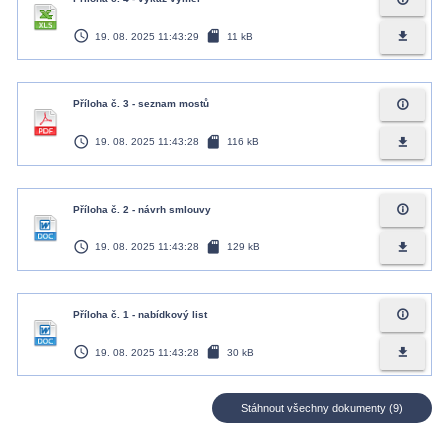
access_time
sd_card
file_download
19. 08. 2025 11:43:29
11 kB
info_outline
Příloha č. 3 - seznam mostů
access_time
sd_card
file_download
19. 08. 2025 11:43:28
116 kB
info_outline
Příloha č. 2 - návrh smlouvy
access_time
sd_card
file_download
19. 08. 2025 11:43:28
129 kB
info_outline
Příloha č. 1 - nabídkový list
access_time
sd_card
file_download
19. 08. 2025 11:43:28
30 kB
Stáhnout všechny dokumenty (9)