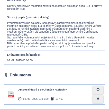
Název zakázky
Opravy elastických mostních závěrů na mostních objektech silnic II. a III. třídy v
Ústeckém kraji
Stručný popis (předmět zakázky)
Předmětem veřejné zakázky jsou opravy elastických mostních závěrů na
mostních objektech silnic II. a III. třídy v Ústeckém kraji. Součástí plnění veřejné
zakázky je rovněž zajištění dopravně-inženýrských opatření, zajištění a
vytyčení inženýrských sítí a podání žádosti o vydání dopravně inženýrského
rozhodnutí (DIR).
Seznam řešených mostních objektů silnic II. a III. třídy v Ústeckém kraji je
uveden ve Výzvě k podání nabídky a zadávací dokumentaci.
Bližší specifikace předmětu plnění veřejné zakázky je uvedena ve Výzvě k
podání nabídky a zadávací dokumentaci a v příloze č. 2 – návrh smlouvy.
Lhůta pro podání nabídek
03. 09. 2025 08:00:00
attach_file
Dokumenty
info_outline
Oznámení údajů o doručených nabídkách
access_time
sd_card
file_download
03. 09. 2025 13:01:39
107 kB