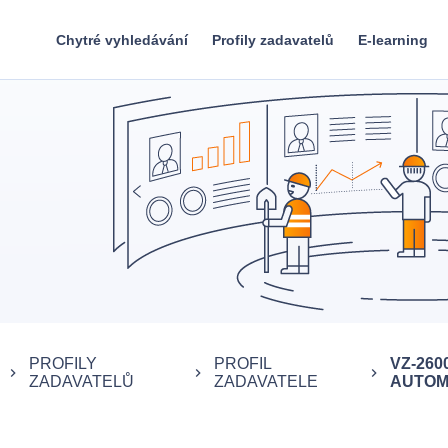
Chytré vyhledávání
Profily zadavatelů
E-learning
PROFILY
PROFIL
VZ-260
keyboard_arrow_right
keyboard_arrow_right
keyboard_arrow_right
ZADAVATELŮ
ZADAVATELE
AUTOMO