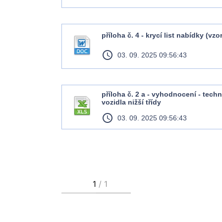
příloha č. 4 - krycí list nabídky (vzor
access_time
03. 09. 2025 09:56:43
příloha č. 2 a - vyhodnocení - tech
vozidla nižší třídy
access_time
03. 09. 2025 09:56:43