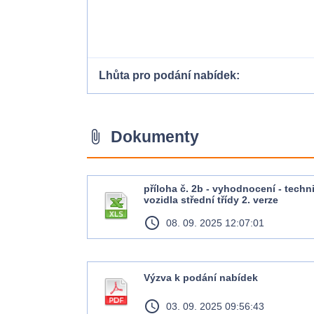
Lhůta pro podání nabídek
Dokumenty
attach_file
příloha č. 2b - vyhodnocení - techn
vozidla střední třídy 2. verze
access_time
08. 09. 2025 12:07:01
Výzva k podání nabídek
access_time
03. 09. 2025 09:56:43