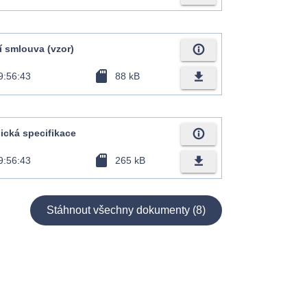
info_outline
ní smlouva (vzor)
sd_card
file_download
9:56:43
88 kB
info_outline
nická specifikace
sd_card
file_download
9:56:43
265 kB
Stáhnout všechny dokumenty (8)