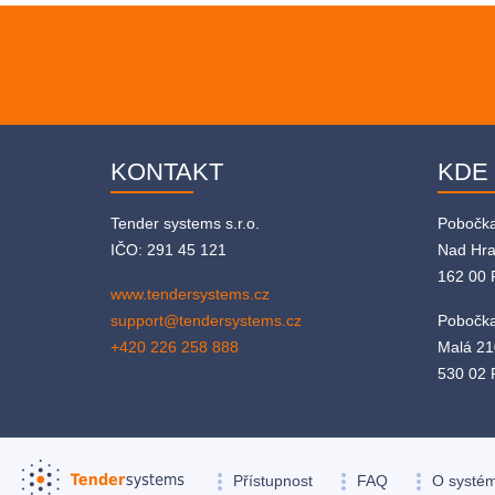
KONTAKT
KDE
Tender systems s.r.o.
Pobočk
IČO: 291 45 121
Nad Hr
162 00 
www.tendersystems.cz
support@tendersystems.cz
Pobočka
+420 226 258 888
Malá 21
530 02 
more_vert
more_vert
more_vert
Přístupnost
FAQ
O systé