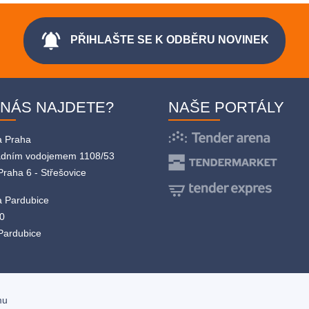
notifications_active
PŘIHLAŠTE SE K ODBĚRU NOVINEK
 NÁS NAJDETE?
NAŠE PORTÁLY
a Praha
adním vodojemem 1108/53
Praha 6 - Střešovice
 Pardubice
0
Pardubice
mu