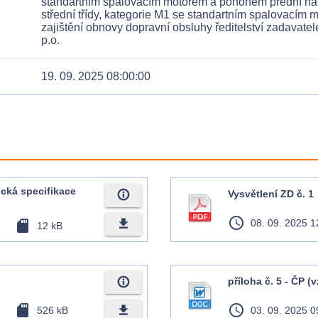
standartním spalovacím motorem a pohonem přední náp
střední třídy, kategorie M1 se standartním spalovacím
zajištění obnovy dopravní obsluhy ředitelství zadavatel
p.o.
19. 09. 2025 08:00:00
ická specifikace
info_outline
Vysvětlení ZD č. 1
access_time
file_download
sd_card
08. 09. 2025 1
12 kB
info_outline
příloha č. 5 - ČP (
sd_card
access_time
file_download
526 kB
03. 09. 2025 0