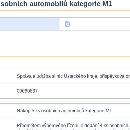
osobních automobilů kategorie M1
find_in_page
D
Správa a údržba silnic Ústeckého kraje, příspěvková o
00080837
Nákup 5 ks osobních automobilů kategorie M1
Předmětem výběrového řízení je dodání 4 ks osobních au