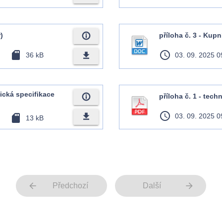
info_outline
)
příloha č. 3 - Kup
sd_card
access_time
file_download
36 kB
03. 09. 2025 0
nická specifikace
info_outline
příloha č. 1 - tech
access_time
file_download
sd_card
03. 09. 2025 0
13 kB
arrow_back
arrow_forward
Předchozí
Další