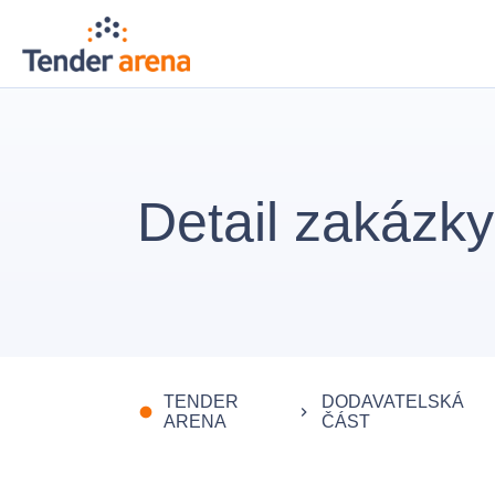
Detail zakázky
TENDER
DODAVATELSKÁ
fiber_manual_record
keyboard_arrow_right
ARENA
ČÁST