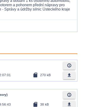
ravy a dodání 1 ks osobního automobilu,
 motorem a pohonem přední nápravy pro
e - Správy a údržby silnic Ústeckého kraje
info_outline
sd_card
file_download
2:07:01
270 kB
info_outline
vzory)
sd_card
file_download
9:56:43
38 kB