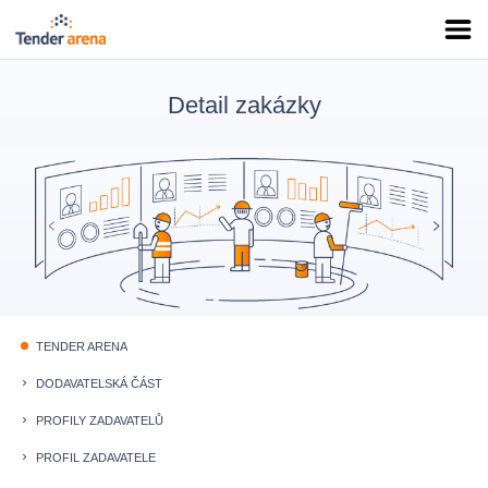
Detail zakázky
TENDER ARENA
fiber_manual_record
DODAVATELSKÁ ČÁST
keyboard_arrow_right
PROFILY ZADAVATELŮ
keyboard_arrow_right
PROFIL ZADAVATELE
keyboard_arrow_right