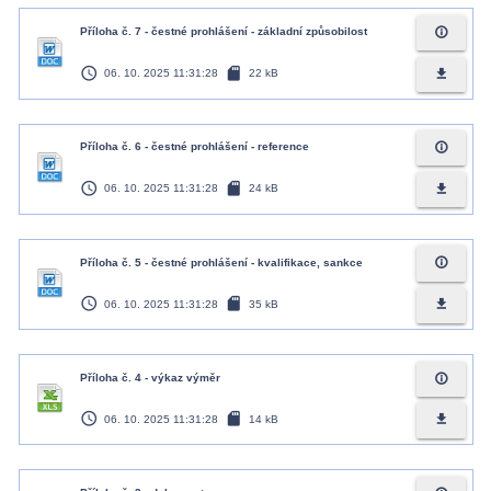
info_outline
Příloha č. 7 - čestné prohlášení - základní způsobilost
access_time
sd_card
file_download
06. 10. 2025 11:31:28
22 kB
info_outline
Příloha č. 6 - čestné prohlášení - reference
access_time
sd_card
file_download
06. 10. 2025 11:31:28
24 kB
info_outline
Příloha č. 5 - čestné prohlášení - kvalifikace, sankce
access_time
sd_card
file_download
06. 10. 2025 11:31:28
35 kB
info_outline
Příloha č. 4 - výkaz výměr
access_time
sd_card
file_download
06. 10. 2025 11:31:28
14 kB