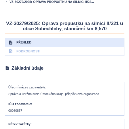
VZ-30279/2025: OPRAVA PROPUSTKU NA SILNICI II/22...
keyboard_arrow_right
VZ-30279/2025: Oprava propustku na silnici II/221 u
obce Soběchleby, staničení km 8,570
description
PŘEHLED
find_in_page
PODROBNOSTI
description
Základní údaje
Úřední název zadavatele
Správa a údržba silnic Ústeckého kraje, příspěvková organizace
IČO zadavatele
00080837
Název zakázky