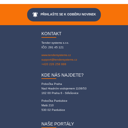
notifications_active
PŘIHLAŠTE SE K ODBĚRU NOVINEK
KONTAKT
Tender systems s.r.o.
IČO: 291 45 121
www.tendersystems.cz
support@tendersystems.cz
+420 226 258 888
KDE NÁS NAJDETE?
Pobočka Praha
Nad Hradním vodojemem 1108/53
162 00 Praha 6 - Střešovice
Pobočka Pardubice
Malá 210
530 02 Pardubice
NAŠE PORTÁLY