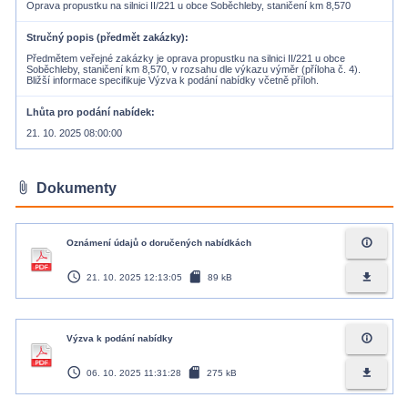
Oprava propustku na silnici II/221 u obce Soběchleby, staničení km 8,570
Stručný popis (předmět zakázky)
Předmětem veřejné zakázky je oprava propustku na silnici II/221 u obce
Soběchleby, staničení km 8,570, v rozsahu dle výkazu výměr (příloha č. 4).
Bližší informace specifikuje Výzva k podání nabídky včetně příloh.
Lhůta pro podání nabídek
21. 10. 2025 08:00:00
attach_file
Dokumenty
info_outline
Oznámení údajů o doručených nabídkách
access_time
sd_card
file_download
21. 10. 2025 12:13:05
89 kB
info_outline
Výzva k podání nabídky
access_time
sd_card
file_download
06. 10. 2025 11:31:28
275 kB