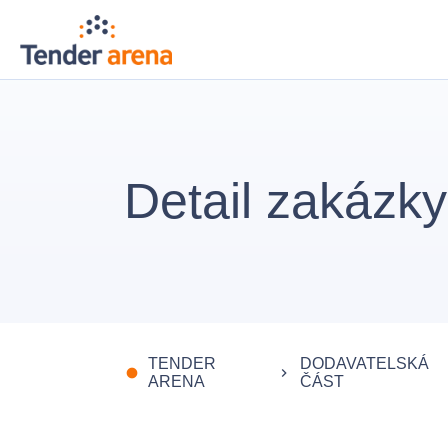
Detail zakázky
TENDER
DODAVATELSKÁ
fiber_manual_record
keyboard_arrow_right
ARENA
ČÁST