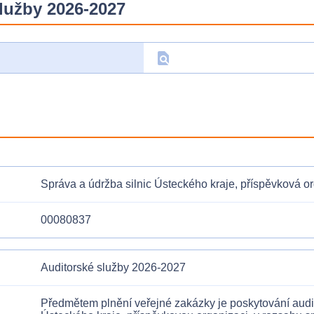
lužby 2026-2027
find_in_page
D
Správa a údržba silnic Ústeckého kraje, příspěvková o
00080837
Auditorské služby 2026-2027
Předmětem plnění veřejné zakázky je poskytování audit