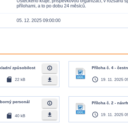
Ústeckého kraje, příspěvkovou organizaci, v rozsahu s
přílohami, a to po dobu 24 měsíců.
05. 12. 2025 09:00:00
info_outline
ákladní způsobilost
Příloha č. 4 - čest
sd_card
access_time
file_download
22 kB
19. 11. 2025 0
odborný personál
info_outline
Příloha č. 2 - náv
access_time
file_download
sd_card
19. 11. 2025 0
40 kB