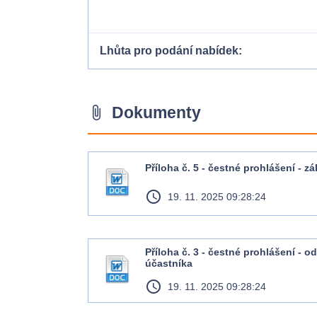
Lhůta pro podání nabídek
Dokumenty
attach_file
Příloha č. 5 - čestné prohlášení - z
access_time
19. 11. 2025 09:28:24
Příloha č. 3 - čestné prohlášení - 
účastníka
access_time
19. 11. 2025 09:28:24