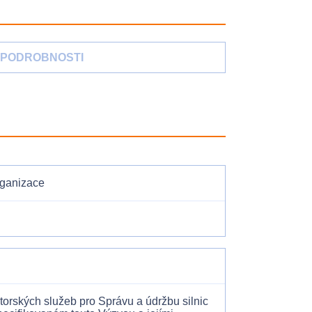
PODROBNOSTI
rganizace
orských služeb pro Správu a údržbu silnic