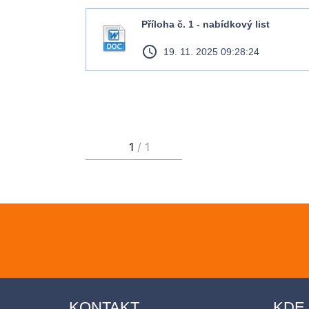
Příloha č. 1 - nabídkový list
access_time
19. 11. 2025 09:28:24
KONTAKT
KDE