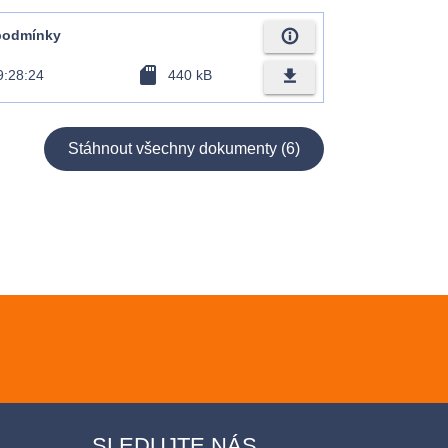
info_outline
 podmínky
sd_card
file_download
9:28:24
440 kB
Stáhnout všechny dokumenty (6)
SLEDUJTE NÁS