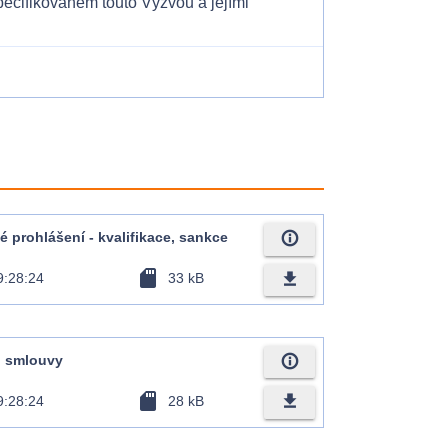
pecifikovaném touto Výzvou a jejími
info_outline
né prohlášení - kvalifikace, sankce
sd_card
file_download
9:28:24
33 kB
info_outline
rh smlouvy
sd_card
file_download
9:28:24
28 kB