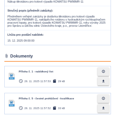
Nákup tiltrotátoru pro kolové rýpadlo KOMATSU PW98MR-11
Stručný popis (předmět zakázky)
Předmětem veřejné zakázky je dodávka tiltrotátoru pro kolové rýpadlo
KOMATSU PW98MR-11, naklápěcího rotátoru s hydraulickým rychloupínačem
pracovní lopaty, pro kolové rýpadlo KOMATSU PW98MR-11, roku výroby 2025
pro Správu a údržbu silnic Ústeckého kraje, p.o., provoz Litoměřice.
Lhůta pro podání nabídek
15. 12. 2025 09:00:00
attach_file
Dokumenty
info_outline
Příloha č. 1 - nabídkový list
access_time
sd_card
file_download
26. 11. 2025 11:57:53
29 kB
info_outline
Příloha č. 5 - čestné prohlášení - kvalifikace
access_time
sd_card
file_download
26. 11. 2025 11:57:52
33 kB