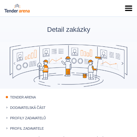
Detail zakázky
TENDER ARENA
fiber_manual_record
DODAVATELSKÁ ČÁST
keyboard_arrow_right
PROFILY ZADAVATELŮ
keyboard_arrow_right
PROFIL ZADAVATELE
keyboard_arrow_right