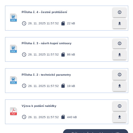
info_outline
Příloha č. 4 - čestné prohlášení
access_time
sd_card
file_download
26. 11. 2025 11:57:52
22 kB
info_outline
Příloha č. 3 - návrh kupní smlouvy
access_time
sd_card
file_download
26. 11. 2025 11:57:52
86 kB
info_outline
Příloha č. 2 - technické parametry
access_time
sd_card
file_download
26. 11. 2025 11:57:52
19 kB
info_outline
Výzva k podání nabídky
access_time
sd_card
file_download
26. 11. 2025 11:57:52
440 kB