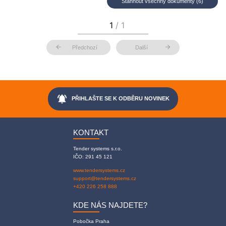
Stáhnout všechny dokumenty (6)
arrow_back
arrow_forward
Předchozí
Další
notifications_active
PŘIHLAŠTE SE K ODBĚRU NOVINEK
KONTAKT
Tender systems s.r.o.
IČO: 291 45 121
www.tendersystems.cz
support@tendersystems.cz
+420 226 258 888
KDE NÁS NAJDETE?
Pobočka Praha