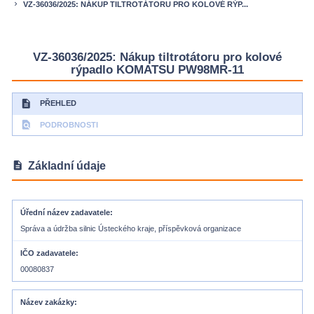
VZ-36036/2025: NÁKUP TILTROTÁTORU PRO KOLOVÉ RÝP...
keyboard_arrow_right
VZ-36036/2025: Nákup tiltrotátoru pro kolové
rýpadlo KOMATSU PW98MR-11
description
PŘEHLED
find_in_page
PODROBNOSTI
description
Základní údaje
Úřední název zadavatele
Správa a údržba silnic Ústeckého kraje, příspěvková organizace
IČO zadavatele
00080837
Název zakázky