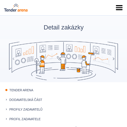
Detail zakázky
TENDER ARENA
fiber_manual_record
DODAVATELSKÁ ČÁST
keyboard_arrow_right
PROFILY ZADAVATELŮ
keyboard_arrow_right
PROFIL ZADAVATELE
keyboard_arrow_right