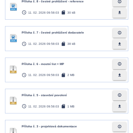
info_outline
Příloha č. 8 - čestné prohlášení - reference
access_time
sd_card
file_download
11. 02. 2026 09:58:03
30 kB
info_outline
Příloha č. 7 - čestné prohlášení dodavatele
access_time
sd_card
file_download
11. 02. 2026 09:58:03
38 kB
info_outline
Příloha č. 6 - mostní list + MP
access_time
sd_card
file_download
11. 02. 2026 09:58:03
2 MB
info_outline
Příloha č. 5 - stavební povolení
access_time
sd_card
file_download
11. 02. 2026 09:58:03
1 MB
info_outline
Příloha č. 3 - projektová dokumentace