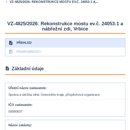
VZ-4825/2026: REKONSTRUKCE MOSTU EV.Č. 24053-1 A...
keyboard_arrow_right
VZ-4825/2026: Rekonstrukce mostu ev.č. 24053-1 a
nábřežní zdi, Vrbice
description
PŘEHLED
find_in_page
PODROBNOSTI
description
Základní údaje
Úřední název zadavatele
Správa a údržba silnic Ústeckého kraje, příspěvková organizace
IČO zadavatele
00080837
Název zakázky