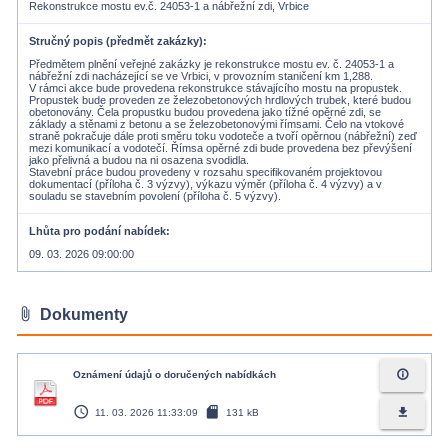
Rekonstrukce mostu ev.č. 24053-1 a nábřežní zdi, Vrbice
Stručný popis (předmět zakázky)
Předmětem plnění veřejné zakázky je rekonstrukce mostu ev. č. 24053-1 a
nábřežní zdi nacházející se ve Vrbici, v provozním staničení km 1,288.
V rámci akce bude provedena rekonstrukce stávajícího mostu na propustek.
Propustek bude proveden ze železobetonových hrdlových trubek, které budou
obetonovány. Čela propustku budou provedena jako tížné opěrné zdi, se
základy a stěnami z betonu a se železobetonovými římsami. Čelo na vtokové
straně pokračuje dále proti směru toku vodoteče a tvoří opěrnou (nábřežní) zeď
mezi komunikací a vodotečí. Římsa opěrné zdi bude provedena bez převýšení
jako přelivná a budou na ni osazena svodidla.
Stavební práce budou provedeny v rozsahu specifikovaném projektovou
dokumentací (příloha č. 3 výzvy), výkazu výměr (příloha č. 4 výzvy) a v
souladu se stavebním povolení (příloha č. 5 výzvy).
Lhůta pro podání nabídek
09. 03. 2026 09:00:00
attach_file
Dokumenty
info_outline
Oznámení údajů o doručených nabídkách
access_time
sd_card
file_download
11. 03. 2026 11:33:09
131 kB