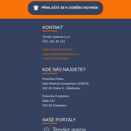
notifications_active
PŘIHLAŠTE SE K ODBĚRU NOVINEK
KONTAKT
Tender systems s.r.o.
IČO: 291 45 121
www.tendersystems.cz
support@tendersystems.cz
+420 226 258 888
KDE NÁS NAJDETE?
Pobočka Praha
Nad Hradním vodojemem 1108/53
162 00 Praha 6 - Střešovice
Pobočka Pardubice
Malá 210
530 02 Pardubice
NAŠE PORTÁLY