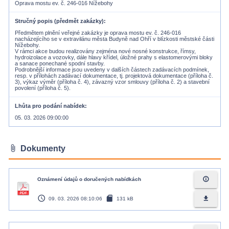
Oprava mostu ev. č. 246-016 Nížebohy
Stručný popis (předmět zakázky)
Předmětem plnění veřejné zakázky je oprava mostu ev. č. 246-016
nacházejícího se v extravilánu města Budyně nad Ohří v blízkosti městské části
Nížebohy.
V rámci akce budou realizovány zejména nové nosné konstrukce, římsy,
hydroizolace a vozovky, dále hlavy křídel, úložné prahy s elastomerovými bloky
a sanace ponechané spodní stavby.
Podrobnější informace jsou uvedeny v dalších částech zadávacích podmínek,
resp. v přílohách zadávací dokumentace, tj. projektová dokumentace (příloha č.
3), výkaz výměr (příloha č. 4), závazný vzor smlouvy (příloha č. 2) a stavební
Lhůta pro podání nabídek
05. 03. 2026 09:00:00
attach_file
Dokumenty
info_outline
Oznámení údajů o doručených nabídkách
access_time
sd_card
file_download
09. 03. 2026 08:10:06
131 kB