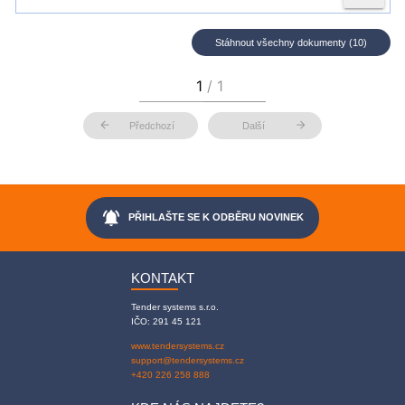
Stáhnout všechny dokumenty (10)
arrow_back
arrow_forward
Předchozí
Další
notifications_active
PŘIHLAŠTE SE K ODBĚRU NOVINEK
KONTAKT
Tender systems s.r.o.
IČO: 291 45 121
www.tendersystems.cz
support@tendersystems.cz
+420 226 258 888