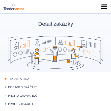
Detail zakázky
TENDER ARENA
fiber_manual_record
DODAVATELSKÁ ČÁST
keyboard_arrow_right
PROFILY ZADAVATELŮ
keyboard_arrow_right
PROFIL ZADAVATELE
keyboard_arrow_right