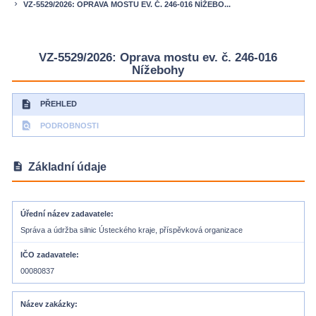
VZ-5529/2026: OPRAVA MOSTU EV. Č. 246-016 NÍŽEBO...
keyboard_arrow_right
VZ-5529/2026: Oprava mostu ev. č. 246-016
Nížebohy
description
PŘEHLED
find_in_page
PODROBNOSTI
description
Základní údaje
Úřední název zadavatele
Správa a údržba silnic Ústeckého kraje, příspěvková organizace
IČO zadavatele
00080837
Název zakázky