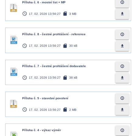
info_outline
Příloha č. 6 - mostní list + MP
access_time
sd_card
file_download
17. 02. 2026 13:56:27
3 MB
info_outline
Příloha č. 8 - čestné prohlášení - reference
access_time
sd_card
file_download
17. 02. 2026 13:56:27
30 kB
info_outline
Příloha č. 7 - čestné prohlášení dodavatele
access_time
sd_card
file_download
17. 02. 2026 13:56:27
38 kB
info_outline
Příloha č. 5 - stavební povolení
access_time
sd_card
file_download
17. 02. 2026 13:56:27
2 MB
info_outline
Příloha č. 4 - výkaz výměr