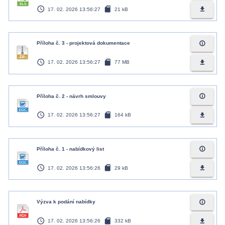
access_time
sd_card
file_download
17. 02. 2026 13:56:27
21 kB
info_outline
Příloha č. 3 - projektová dokumentace
access_time
sd_card
file_download
17. 02. 2026 13:56:27
77 MB
info_outline
Příloha č. 2 - návrh smlouvy
access_time
sd_card
file_download
17. 02. 2026 13:56:27
164 kB
info_outline
Příloha č. 1 - nabídkový list
access_time
sd_card
file_download
17. 02. 2026 13:56:26
29 kB
info_outline
Výzva k podání nabídky
access_time
sd_card
file_download
17. 02. 2026 13:56:26
332 kB