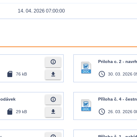
14. 04. 2026 07:00:00
info_outline
Priloha c. 2 - nav
sd_card
access_time
file_download
76 kB
30. 03. 2026 0
info_outline
dodávek
Příloha č. 4 - čes
sd_card
access_time
file_download
29 kB
26. 03. 2026 0
y
Příloha č. 1 - nabí