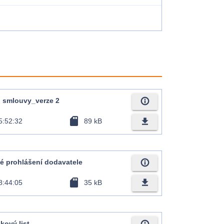
info_outline
rh smlouvy_verze 2
sd_card
file_download
5:52:32
89 kB
info_outline
tné prohlášení dodavatele
sd_card
file_download
8:44:05
35 kB
dkový list