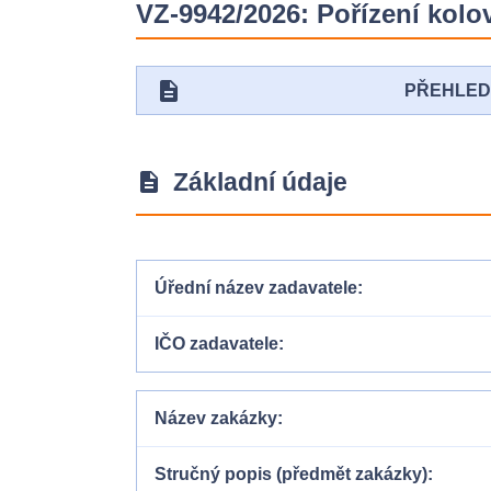
VZ-9942/2026: Pořízení kol
description
PŘEHLE
Základní údaje
description
Úřední název zadavatele
IČO zadavatele
Název zakázky
Stručný popis (předmět zakázky)