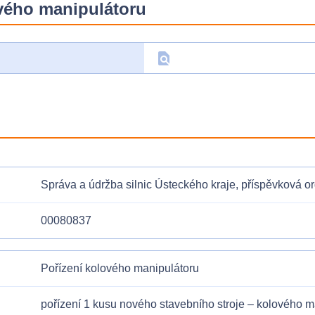
ového manipulátoru
find_in_page
D
Správa a údržba silnic Ústeckého kraje, příspěvková o
00080837
Pořízení kolového manipulátoru
pořízení 1 kusu nového stavebního stroje – kolového m