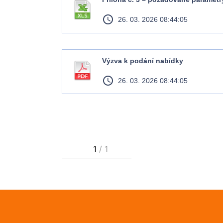
access_time
26. 03. 2026 08:44:05
Výzva k podání nabídky
access_time
26. 03. 2026 08:44:05