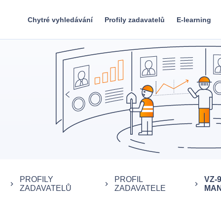
Chytré vyhledávání
Profily zadavatelů
E-learning
PROFILY
PROFIL
VZ-
keyboard_arrow_right
keyboard_arrow_right
keyboard_arrow_right
ZADAVATELŮ
ZADAVATELE
MAN