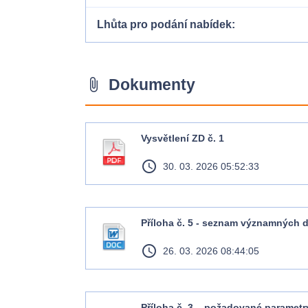
Lhůta pro podání nabídek
Dokumenty
attach_file
Vysvětlení ZD č. 1
access_time
30. 03. 2026 05:52:33
Příloha č. 5 - seznam významných 
access_time
26. 03. 2026 08:44:05
Příloha č. 3 – požadované parametr