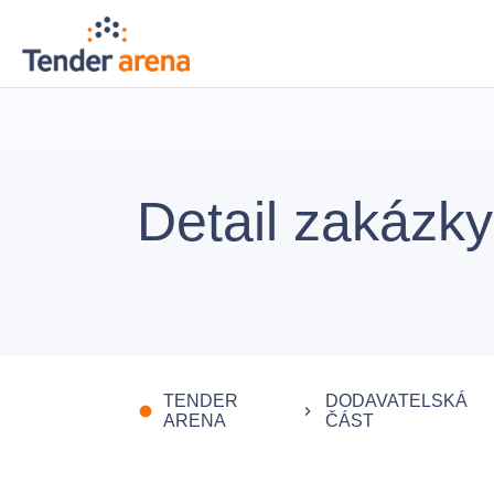
Detail zakázky
TENDER
DODAVATELSKÁ
fiber_manual_record
keyboard_arrow_right
ARENA
ČÁST