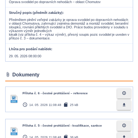
Oprava svodidel po dopravních nehodách – oblast Chomutov
Stručný popis (předmět zakázky)
Předmětem plnění veřejné zakázky je oprava svodidel po dopravních nehodách
v oblasti Chomutova, zahrnující zejména demontáž a montáž svodidel, beranění
sloupků, rovnání přilehlých svodidel a DIO. Práce budou provedeny v souladu s
výkazem výměr jednotlivých
lokalit (viz příloha č. 4 – výkaz výměr), přesný soupis pozic svodidel je uveden v
příloze č. 3 – dokumentace.
Lhůta pro podání nabídek
29. 05. 2026 08:00:00
attach_file
Dokumenty
info_outline
Příloha č. 6 - čestné prohlášení – reference
access_time
sd_card
file_download
14. 05. 2026 11:08:48
25 kB
info_outline
Příloha č. 5 - čestné prohlášení - kvalifikace, sankce
access_time
sd_card
file_download
14. 05. 2026 11:08:48
36 kB