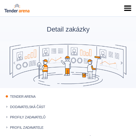
Detail zakázky
TENDER ARENA
fiber_manual_record
DODAVATELSKÁ ČÁST
keyboard_arrow_right
PROFILY ZADAVATELŮ
keyboard_arrow_right
PROFIL ZADAVATELE
keyboard_arrow_right