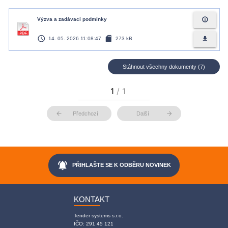
info_outline
Výzva a zadávací podmínky
access_time
sd_card
file_download
14. 05. 2026 11:08:47
273 kB
Stáhnout všechny dokumenty (7)
arrow_back
arrow_forward
Předchozí
Další
notifications_active
PŘIHLAŠTE SE K ODBĚRU NOVINEK
KONTAKT
Tender systems s.r.o.
IČO: 291 45 121