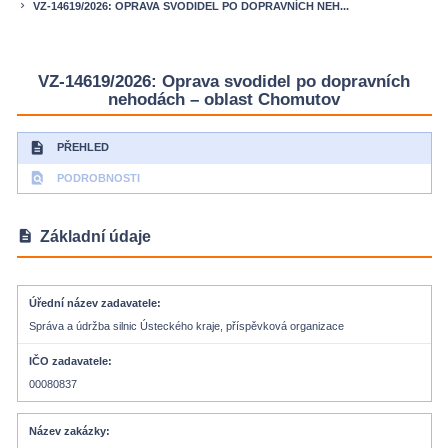
VZ-14619/2026: OPRAVA SVODIDEL PO DOPRAVNÍCH NEH...
keyboard_arrow_right
VZ-14619/2026: Oprava svodidel po dopravních
nehodách – oblast Chomutov
description
PŘEHLED
find_in_page
PODROBNOSTI
description
Základní údaje
Úřední název zadavatele
Správa a údržba silnic Ústeckého kraje, příspěvková organizace
IČO zadavatele
00080837
Název zakázky