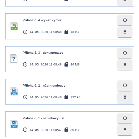
info_outline
Příloha č. 4 -výkaz výměr
access_time
sd_card
file_download
14. 05. 2026 11:08:48
18 kB
info_outline
Příloha č. 3 - dokumentace
access_time
sd_card
file_download
14. 05. 2026 11:08:48
26 MB
info_outline
Příloha č. 2 - návrh smlouvy
access_time
sd_card
file_download
14. 05. 2026 11:08:48
132 kB
info_outline
Příloha č. 1 - nabídkový list
access_time
sd_card
file_download
14. 05. 2026 11:08:47
30 kB