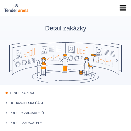
Detail zakázky
TENDER ARENA
fiber_manual_record
DODAVATELSKÁ ČÁST
keyboard_arrow_right
PROFILY ZADAVATELŮ
keyboard_arrow_right
PROFIL ZADAVATELE
keyboard_arrow_right