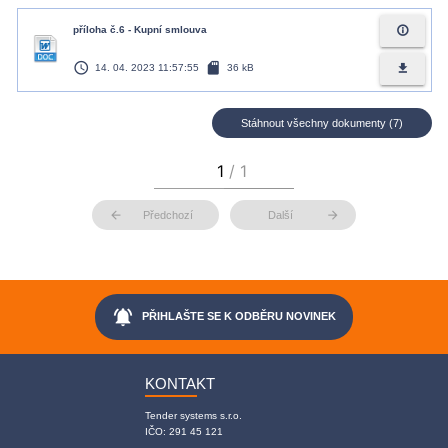
info_outline
příloha č.6 - Kupní smlouva
access_time
sd_card
file_download
14. 04. 2023 11:57:55
36 kB
Stáhnout všechny dokumenty (7)
arrow_back
arrow_forward
Předchozí
Další
notifications_active
PŘIHLAŠTE SE K ODBĚRU NOVINEK
KONTAKT
Tender systems s.r.o.
IČO: 291 45 121