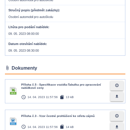
Osobní automobil pro autoškolu
Stručný popis (předmět zakázky)
Osobní automobil pro autoškolu
Lhůta pro podání nabídek
09. 05. 2023 08:00:00
Datum otevírání nabídek
09. 05. 2023 08:30:00
attach_file
Dokumenty
Příloha č.5 - Specifikace vozidla-Tabulka pro zpracování
info_outline
nabídkové ceny
access_time
sd_card
file_download
14. 04. 2023 11:57:56
13 kB
info_outline
Příloha č.3 - Vzor čestné prohlášení ke střetu zájmů
access_time
sd_card
file_download
14. 04. 2023 11:57:56
14 kB