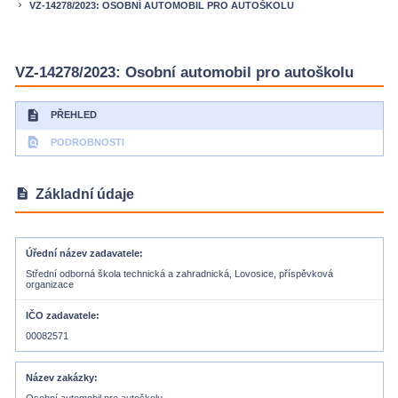
VZ-14278/2023: OSOBNÍ AUTOMOBIL PRO AUTOŠKOLU
keyboard_arrow_right
VZ-14278/2023: Osobní automobil pro autoškolu
description
PŘEHLED
find_in_page
PODROBNOSTI
description
Základní údaje
Úřední název zadavatele
Střední odborná škola technická a zahradnická, Lovosice, příspěvková
organizace
IČO zadavatele
00082571
Název zakázky