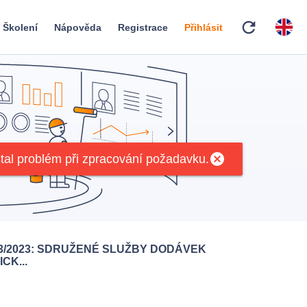
refresh
Školení
Nápověda
Registrace
Přihlásit
cancel
tal problém při zpracování požadavku.
33/2023: SDRUŽENÉ SLUŽBY DODÁVEK
CK...