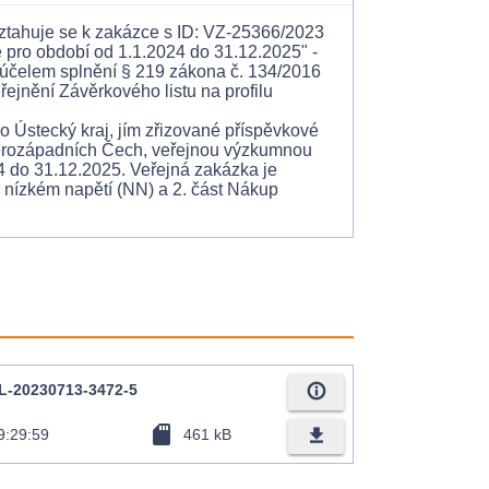
tahuje se k zakázce s ID: VZ-25366/2023
 pro období od 1.1.2024 do 31.12.2025" -
 účelem splnění § 219 zákona č. 134/2016
řejnění Závěrkového listu na profilu
o Ústecký kraj, jím zřizované příspěvkové
erozápadních Čech, veřejnou výzkumnou
24 do 31.12.2025. Veřejná zakázka je
v nízkém napětí (NN) a 2. část Nákup
info_outline
EL-20230713-3472-5
sd_card
file_download
9:29:59
461 kB