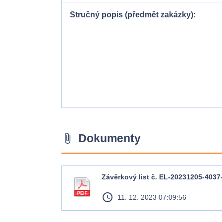
Stručný popis (předmět zakázky)
Dokumenty
attach_file
Závěrkový list č. EL-20231205-4037
access_time
11. 12. 2023 07:09:56