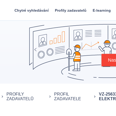
Chytré vyhledávání
Profily zadavatelů
E-learning
Nas
PROFILY
PROFIL
VZ-256
keyboard_arrow_right
keyboard_arrow_right
keyboard_arrow_right
ZADAVATELŮ
ZADAVATELE
ELEKTRI