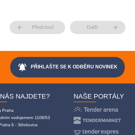
arrow_back
arrow_forward
Předchozí
Další
notifications_active
PŘIHLAŠTE SE K ODBĚRU NOVINEK
 NÁS NAJDETE?
NAŠE PORTÁLY
a Praha
adním vodojemem 1108/53
Praha 6 - Střešovice