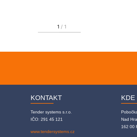
KONTAKT
KDE
Tender systems s.r.o.
Pobočk
IČO: 291 45 121
Nad Hr
162 00 
www.tendersystems.cz