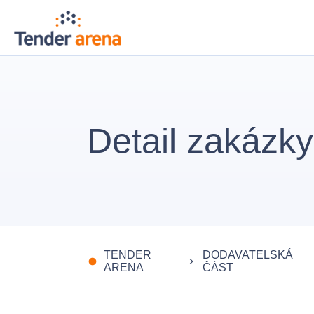
Detail zakázky
TENDER
DODAVATELSKÁ
fiber_manual_record
keyboard_arrow_right
ARENA
ČÁST