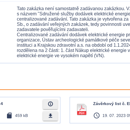
Tato zakázka není samostatně zadávanou zakázkou. Vz
s názvem "Sdružené služby dodávek elektrické energie
centralizované zadávání. Tato zakázka je vytvořena za
Sb., o zadávání veřejných zakázek, tedy povinnosti uve
zadavatele pověřujícími zadavateli.
Centralizované zadávání dodávek elektrické energie pr
organizace, Ústav archeologické památkové péče sev
instituci a Krajskou zdravotní a.s. na období od 1.1.20
rozdělena na 2 části: 1. část Nákup elektrické energie 
elektrické energie ve vysokém napětí (VN).
info_outline
-4
Závěrkový list č. 
sd_card
access_time
file_download
459 kB
19. 07. 2023 0