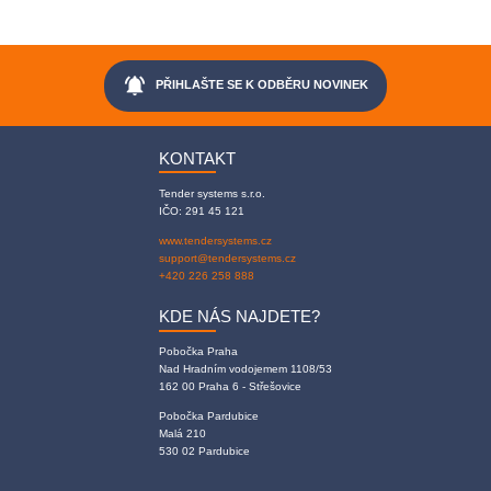
notifications_active
PŘIHLAŠTE SE K ODBĚRU NOVINEK
KONTAKT
Tender systems s.r.o.
IČO: 291 45 121
www.tendersystems.cz
support@tendersystems.cz
+420 226 258 888
KDE NÁS NAJDETE?
Pobočka Praha
Nad Hradním vodojemem 1108/53
162 00 Praha 6 - Střešovice
Pobočka Pardubice
Malá 210
530 02 Pardubice