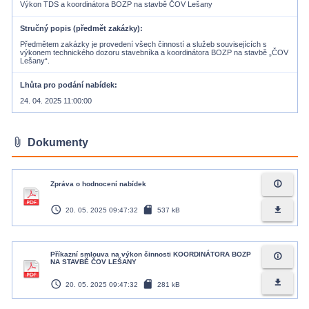
Výkon TDS a koordinátora BOZP na stavbě ČOV Lešany
Stručný popis (předmět zakázky)
Předmětem zakázky je provedení všech činností a služeb souvisejících s
výkonem technického dozoru stavebníka a koordinátora BOZP na stavbě „ČOV
Lešany“.
Lhůta pro podání nabídek
24. 04. 2025 11:00:00
attach_file
Dokumenty
info_outline
Zpráva o hodnocení nabídek
access_time
sd_card
file_download
20. 05. 2025 09:47:32
537 kB
Příkazní smlouva na výkon činnosti KOORDINÁTORA BOZP
info_outline
NA STAVBĚ ČOV LEŠANY
access_time
sd_card
file_download
20. 05. 2025 09:47:32
281 kB