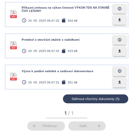
Příkazní smlouva na výkon činnosti VÝKON TDS NA STAVBĚ
info_outline
ČOV LEŠANY
access_time
sd_card
file_download
20. 05. 2025 09:47:32
304 kB
info_outline
Protokol o otevírání obálek s nabídkami
access_time
sd_card
file_download
20. 05. 2025 09:47:32
523 kB
info_outline
Výzva k podání nabídek a zadávací dokumentace
access_time
sd_card
file_download
20. 05. 2025 09:47:31
301 kB
Stáhnout všechny dokumenty (5)
arrow_back
arrow_forward
Předchozí
Další