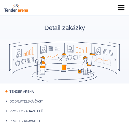
Detail zakázky
TENDER ARENA
fiber_manual_record
DODAVATELSKÁ ČÁST
keyboard_arrow_right
PROFILY ZADAVATELŮ
keyboard_arrow_right
PROFIL ZADAVATELE
keyboard_arrow_right