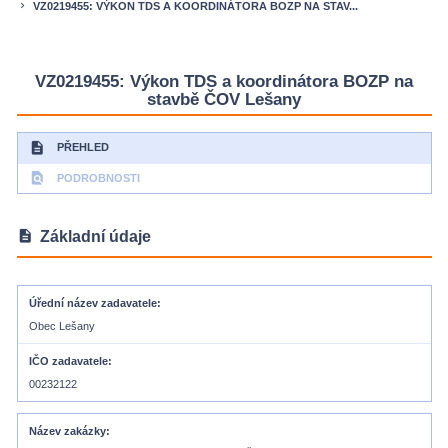
VZ0219455: VÝKON TDS A KOORDINÁTORA BOZP NA STAV...
keyboard_arrow_right
VZ0219455: Výkon TDS a koordinátora BOZP na
stavbě ČOV Lešany
description
PŘEHLED
find_in_page
PODROBNOSTI
description
Základní údaje
Úřední název zadavatele
Obec Lešany
IČO zadavatele
00232122
Název zakázky