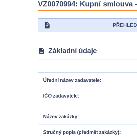
VZ0070994: Kupní smlouva -
description
PŘEHLE
Základní údaje
description
Úřední název zadavatele
IČO zadavatele
Název zakázky
Stručný popis (předmět zakázky)