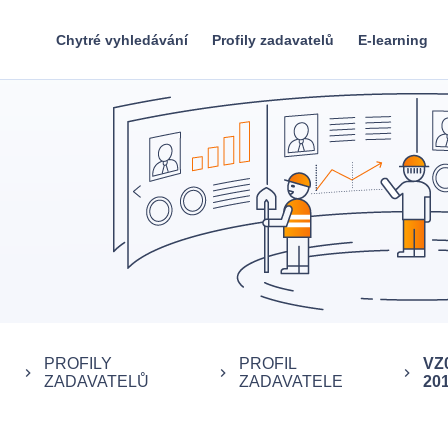
Chytré vyhledávání
Profily zadavatelů
E-learning
PROFILY
PROFIL
VZ
keyboard_arrow_right
keyboard_arrow_right
keyboard_arrow_right
ZADAVATELŮ
ZADAVATELE
20