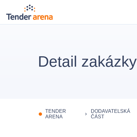
Detail zakázky
TENDER
DODAVATELSKÁ
fiber_manual_record
keyboard_arrow_right
ARENA
ČÁST