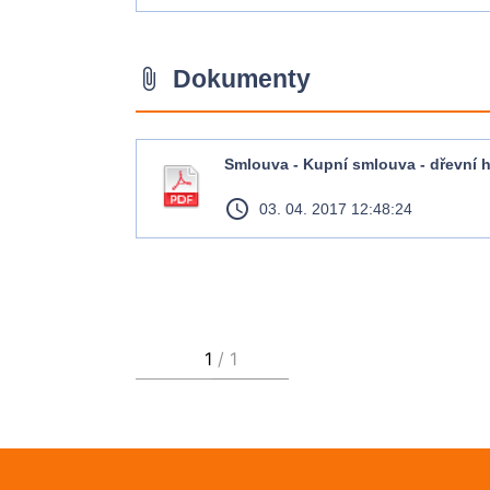
Dokumenty
attach_file
Smlouva - Kupní smlouva - dřevní 
access_time
03. 04. 2017 12:48:24