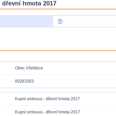
 dřevní hmota 2017
find_in_page
D
Obec Všelibice
00263303
Kupní smlouva - dřevní hmota 2017
Kupní smlouva - dřevní hmota 2017