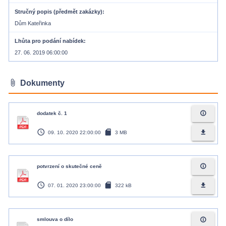
Stručný popis (předmět zakázky)
Dům Kateřinka
Lhůta pro podání nabídek
27. 06. 2019 06:00:00
attach_file
Dokumenty
info_outline
dodatek č. 1
access_time
sd_card
file_download
09. 10. 2020 22:00:00
3 MB
info_outline
potvrzení o skutečné ceně
access_time
sd_card
file_download
07. 01. 2020 23:00:00
322 kB
info_outline
smlouva o dílo