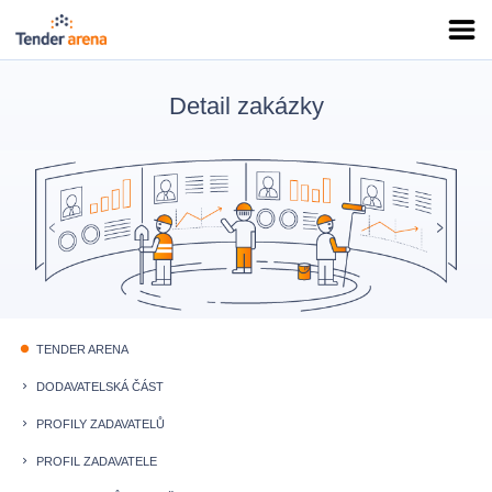
Detail zakázky
TENDER ARENA
fiber_manual_record
DODAVATELSKÁ ČÁST
keyboard_arrow_right
PROFILY ZADAVATELŮ
keyboard_arrow_right
PROFIL ZADAVATELE
keyboard_arrow_right