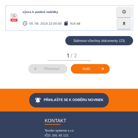
info_outline
výzva k podání nabídky
access_time
sd_card
file_download
05. 06. 2019 22:00:00
916 kB
Stáhnout všechny dokumenty (23)
arrow_back
arrow_forward
Předchozí
Další
notifications_active
PŘIHLAŠTE SE K ODBĚRU NOVINEK
KONTAKT
Tender systems s.r.o.
IČO: 291 45 121