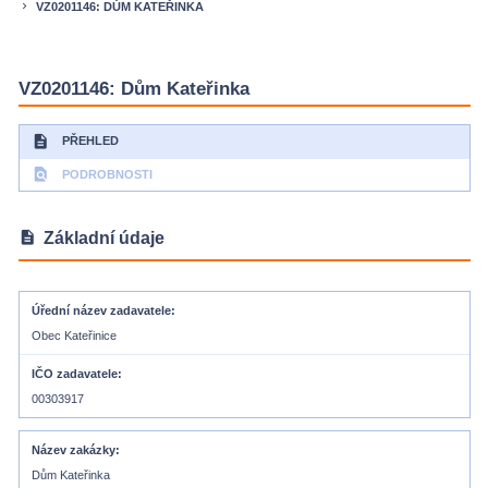
VZ0201146: DŮM KATEŘINKA
keyboard_arrow_right
VZ0201146: Dům Kateřinka
description
PŘEHLED
find_in_page
PODROBNOSTI
description
Základní údaje
Úřední název zadavatele
Obec Kateřinice
IČO zadavatele
00303917
Název zakázky
Dům Kateřinka