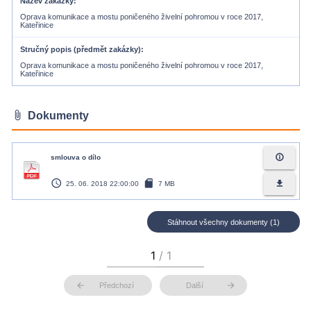
Název zakázky
Oprava komunikace a mostu poničeného živelní pohromou v roce 2017,
Kateřinice
Stručný popis (předmět zakázky)
Oprava komunikace a mostu poničeného živelní pohromou v roce 2017,
Kateřinice
attach_file
Dokumenty
info_outline
smlouva o dílo
access_time
sd_card
file_download
25. 06. 2018 22:00:00
7 MB
Stáhnout všechny dokumenty (1)
arrow_back
arrow_forward
Předchozí
Další