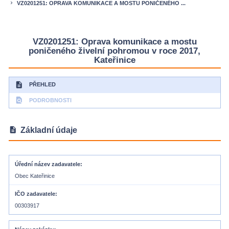
VZ0201251: OPRAVA KOMUNIKACE A MOSTU PONIČENÉHO ...
keyboard_arrow_right
VZ0201251: Oprava komunikace a mostu
poničeného živelní pohromou v roce 2017,
Kateřinice
description
PŘEHLED
find_in_page
PODROBNOSTI
description
Základní údaje
Úřední název zadavatele
Obec Kateřinice
IČO zadavatele
00303917