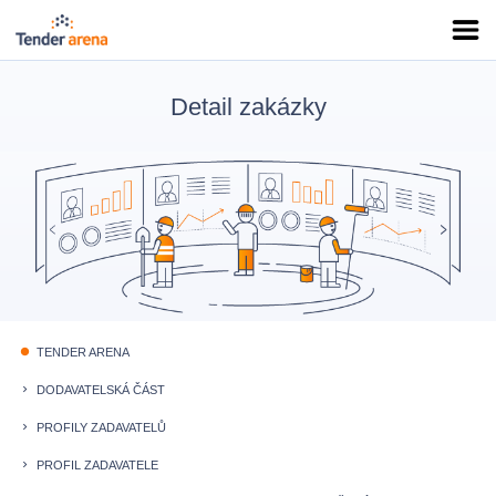
Detail zakázky
TENDER ARENA
fiber_manual_record
DODAVATELSKÁ ČÁST
keyboard_arrow_right
PROFILY ZADAVATELŮ
keyboard_arrow_right
PROFIL ZADAVATELE
keyboard_arrow_right