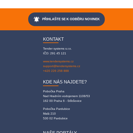
notifications_active
PŘIHLAŠTE SE K ODBĚRU NOVINEK
KONTAKT
Tender systems s.r.o.
IČO: 291 45 121
www.tendersystems.cz
support@tendersystems.cz
+420 226 258 888
KDE NÁS NAJDETE?
Pobočka Praha
Nad Hradním vodojemem 1108/53
162 00 Praha 6 - Střešovice
Pobočka Pardubice
Malá 210
530 02 Pardubice
NAŠE PORTÁLY