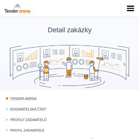
Detail zakázky
TENDER ARENA
fiber_manual_record
DODAVATELSKÁ ČÁST
keyboard_arrow_right
PROFILY ZADAVATELŮ
keyboard_arrow_right
PROFIL ZADAVATELE
keyboard_arrow_right