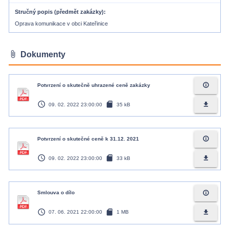
Stručný popis (předmět zakázky)
Oprava komunikace v obci Kateřinice
attach_file
Dokumenty
info_outline
Potvrzení o skutečně uhrazené ceně zakázky
access_time
sd_card
file_download
09. 02. 2022 23:00:00
35 kB
info_outline
Potvrzení o skutečné ceně k 31.12. 2021
access_time
sd_card
file_download
09. 02. 2022 23:00:00
33 kB
info_outline
Smlouva o dílo
access_time
sd_card
file_download
07. 06. 2021 22:00:00
1 MB