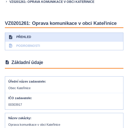
VZ0201261: OPRAVA KOMUNIKACE V OBCI KATEŘINICE
keyboard_arrow_right
VZ0201261: Oprava komunikace v obci Kateřinice
description
PŘEHLED
find_in_page
PODROBNOSTI
description
Základní údaje
Úřední název zadavatele
Obec Kateřinice
IČO zadavatele
00303917
Název zakázky
Oprava komunikace v obci Kateřinice