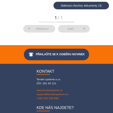
Stáhnout všechny dokumenty (3)
arrow_back
arrow_forward
Předchozí
Další
notifications_active
PŘIHLAŠTE SE K ODBĚRU NOVINEK
KONTAKT
Tender systems s.r.o.
IČO: 291 45 121
www.tendersystems.cz
support@tendersystems.cz
+420 226 258 888
KDE NÁS NAJDETE?