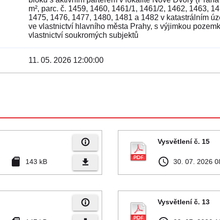
m², parc. č. 1459, 1460, 1461/1, 1461/2, 1462, 1463, 1
1475, 1476, 1477, 1480, 1481 a 1482 v katastrálním 
ve vlastnictví hlavního města Prahy, s výjimkou pozemk
vlastnictví soukromých subjektů
11. 05. 2026 12:00:00
info_outline
Vysvětlení č. 15
sd_card
access_time
file_download
143 kB
30. 07. 2026 0
info_outline
Vysvětlení č. 13