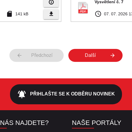
info_outline
Vysvětlení č. 7
sd_card
access_time
file_download
141 kB
07. 07. 2026 1
arrow_back
arrow_forward
Předchozí
Další
notifications_active
PŘIHLAŠTE SE K ODBĚRU NOVINEK
 NÁS NAJDETE?
NAŠE PORTÁLY