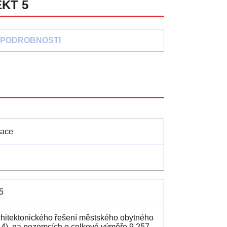
EKT 5
PODROBNOSTI
zace
5
chitektonického řešení městského obytného
a 4), na pozemcích o celkové výměře 9 257