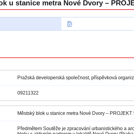
ok u stanice metra Nové Dvory – PROJ
find_in_page
D
Pražská developerská společnost, příspěvková organi
09211322
Městský blok u stanice metra Nové Dvory – PROJEKT 
Předmětem Soutěže je zpracování urbanistického a ar
bloku s aktivním parterem v lokalitě Nové Dvory (Prah