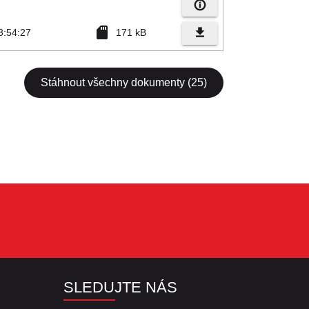
info_outline
sd_card
file_download
3:54:27
171 kB
Stáhnout všechny dokumenty (25)
SLEDUJTE NÁS