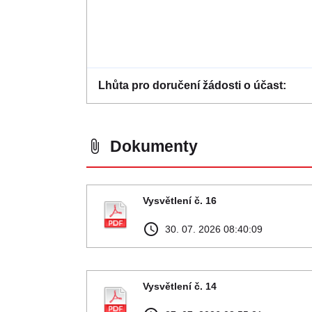
Lhůta pro doručení žádosti o účast
Dokumenty
attach_file
Vysvětlení č. 16
access_time
30. 07. 2026 08:40:09
Vysvětlení č. 14