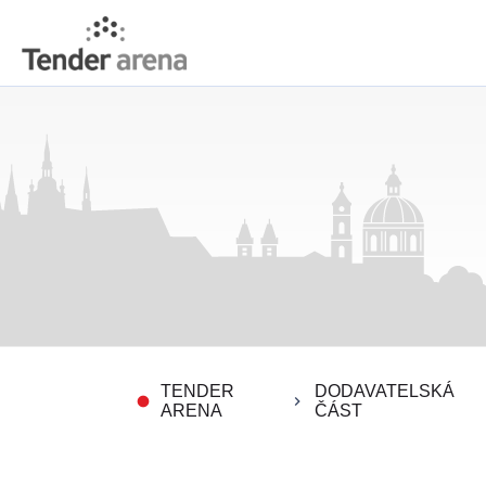
TENDER
DODAVATELSKÁ
fiber_manual_record
keyboard_arrow_right
ARENA
ČÁST