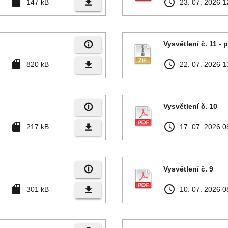
sd_card
access_time
file_download
147 kB
23. 07. 2026 1
info_outline
Vysvětlení č. 11 - 
sd_card
access_time
file_download
820 kB
22. 07. 2026 1
info_outline
Vysvětlení č. 10
sd_card
access_time
file_download
217 kB
17. 07. 2026 0
info_outline
Vysvětlení č. 9
sd_card
access_time
file_download
301 kB
10. 07. 2026 0