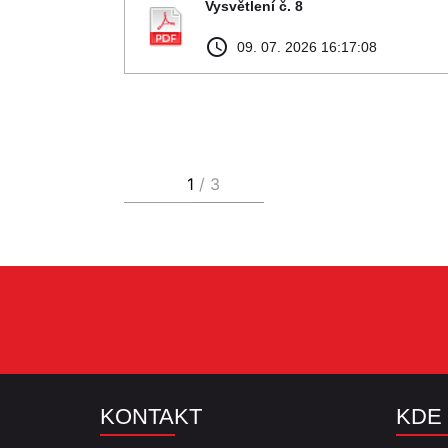
Vysvětlení č. 8
access_time
09. 07. 2026 16:17:08
KONTAKT
KDE