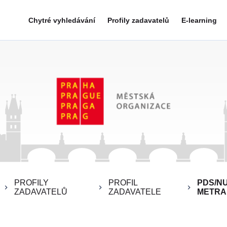
Chytré vyhledávání
Profily zadavatelů
E-learning
PROFILY
PROFIL
PDS/NU
keyboard_arrow_right
keyboard_arrow_right
keyboard_arrow_right
ZADAVATELŮ
ZADAVATELE
METRA 