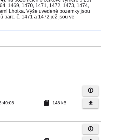
464, 1469, 1470, 1471, 1472, 1473, 1474,
území Lhotka. Výše uvedené pozemky jsou
ů parc. č. 1471 a 1472 jež jsou ve
info_outline
sd_card
file_download
8:40:08
148 kB
info_outline