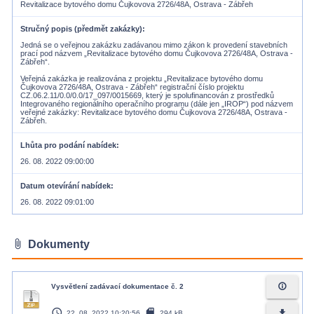
Revitalizace bytového domu Čujkovova 2726/48A, Ostrava - Zábřeh
Stručný popis (předmět zakázky)
Jedná se o veřejnou zakázku zadávanou mimo zákon k provedení stavebních
prací pod názvem „Revitalizace bytového domu Čujkovova 2726/48A, Ostrava -
Zábřeh“.
Veřejná zakázka je realizována z projektu „Revitalizace bytového domu
Čujkovova 2726/48A, Ostrava - Zábřeh“ registrační číslo projektu
CZ.06.2.11/0.0/0.0/17_097/0015669, který je spolufinancován z prostředků
Integrovaného regionálního operačního programu (dále jen „IROP“) pod názvem
veřejné zakázky: Revitalizace bytového domu Čujkovova 2726/48A, Ostrava -
Zábřeh.
Lhůta pro podání nabídek
26. 08. 2022 09:00:00
Datum otevírání nabídek
26. 08. 2022 09:01:00
attach_file
Dokumenty
info_outline
Vysvětlení zadávací dokumentace č. 2
access_time
sd_card
file_download
22. 08. 2022 10:20:56
294 kB