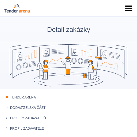
Detail zakázky
TENDER ARENA
fiber_manual_record
DODAVATELSKÁ ČÁST
keyboard_arrow_right
PROFILY ZADAVATELŮ
keyboard_arrow_right
PROFIL ZADAVATELE
keyboard_arrow_right