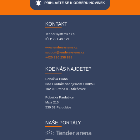
notifications_active
PŘIHLAŠTE SE K ODBĚRU NOVINEK
KONTAKT
Tender systems s.r.o.
IČO: 291 45 121
www.tendersystems.cz
support@tendersystems.cz
+420 226 258 888
KDE NÁS NAJDETE?
Pobočka Praha
Nad Hradním vodojemem 1108/53
162 00 Praha 6 - Střešovice
Pobočka Pardubice
Malá 210
530 02 Pardubice
NAŠE PORTÁLY