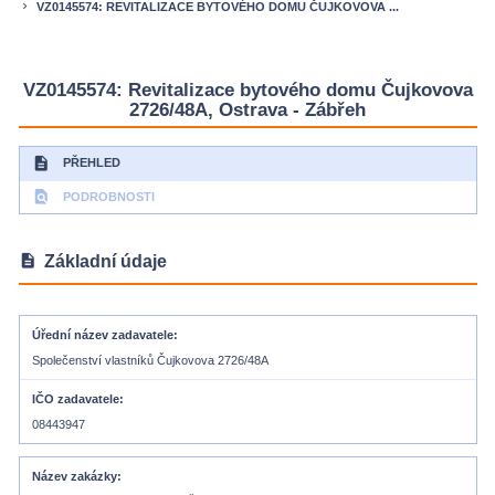
VZ0145574: REVITALIZACE BYTOVÉHO DOMU ČUJKOVOVA ...
keyboard_arrow_right
VZ0145574: Revitalizace bytového domu Čujkovova
2726/48A, Ostrava - Zábřeh
description
PŘEHLED
find_in_page
PODROBNOSTI
description
Základní údaje
Úřední název zadavatele
Společenství vlastníků Čujkovova 2726/48A
IČO zadavatele
08443947
Název zakázky