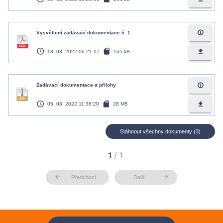
info_outline
Vysvětlení zadávací dokumentace č. 1
access_time
sd_card
file_download
18. 08. 2022 06:21:07
165 kB
info_outline
Zadávací dokumentace a přílohy
access_time
sd_card
file_download
05. 08. 2022 11:36:20
28 MB
Stáhnout všechny dokumenty (3)
arrow_back
arrow_forward
Předchozí
Další