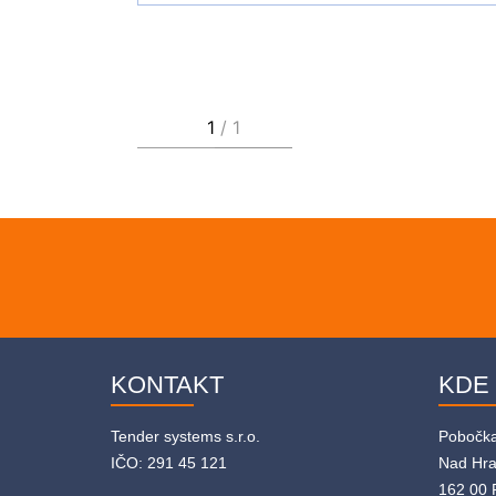
KONTAKT
KDE
Tender systems s.r.o.
Pobočk
IČO: 291 45 121
Nad Hr
162 00 