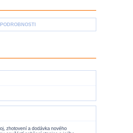
PODROBNOSTI
oj, zhotovení a dodávka nového