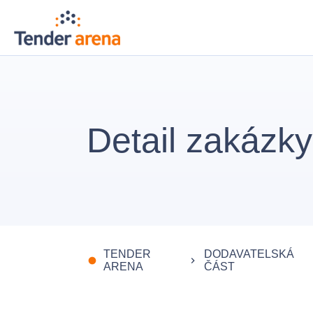
Detail zakázky
TENDER
DODAVATELSKÁ
fiber_manual_record
keyboard_arrow_right
ARENA
ČÁST