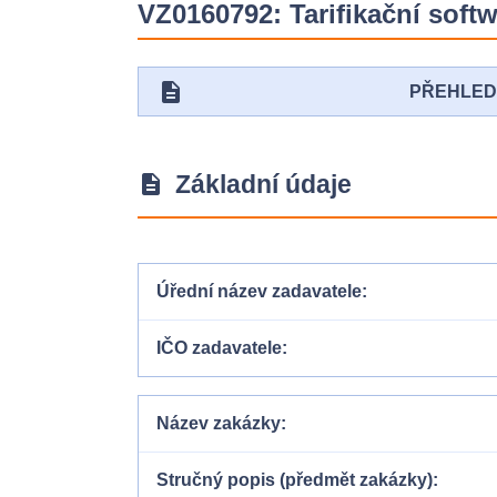
VZ0160792: Tarifikační softw
description
PŘEHLE
Základní údaje
description
Úřední název zadavatele
IČO zadavatele
Název zakázky
Stručný popis (předmět zakázky)