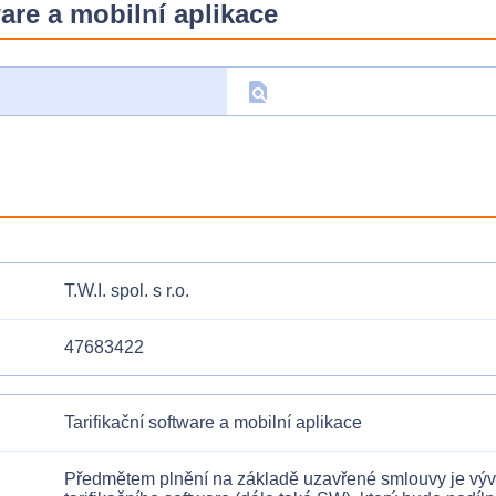
are a mobilní aplikace
find_in_page
D
T.W.I. spol. s r.o.
47683422
Tarifikační software a mobilní aplikace
Předmětem plnění na základě uzavřené smlouvy je výv