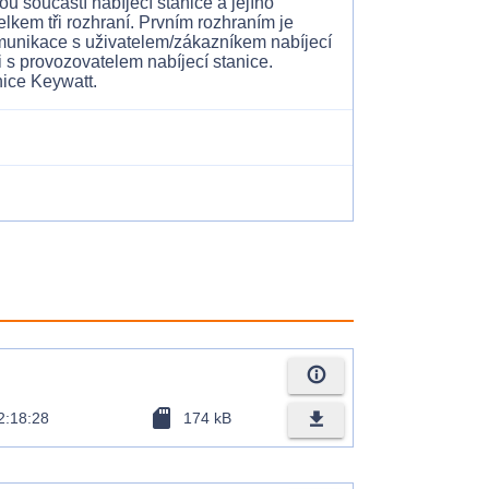
ou součástí nabíjecí stanice a jejího
elkem tři rozhraní. Prvním rozhraním je
munikace s uživatelem/zákazníkem nabíjecí
i s provozovatelem nabíjecí stanice.
info_outline
sd_card
file_download
2:18:28
174 kB