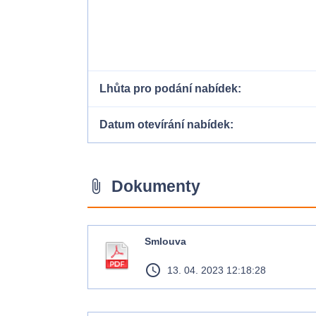
Lhůta pro podání nabídek
Datum otevírání nabídek
Dokumenty
attach_file
Smlouva
access_time
13. 04. 2023 12:18:28