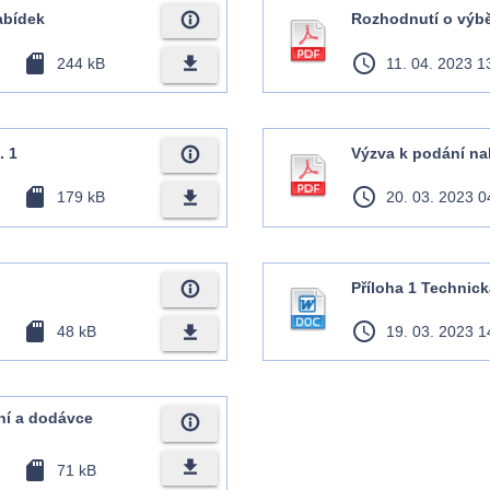
info_outline
abídek
Rozhodnutí o výbě
sd_card
access_time
file_download
244 kB
11. 04. 2023 1
info_outline
. 1
Výzva k podání na
sd_card
access_time
file_download
179 kB
20. 03. 2023 0
info_outline
Příloha 1 Technick
sd_card
access_time
file_download
48 kB
19. 03. 2023 1
ní a dodávce
info_outline
file_download
sd_card
71 kB