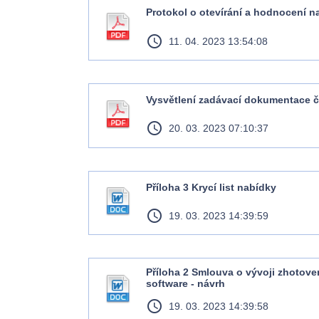
Protokol o otevírání a hodnocení n
access_time
11. 04. 2023 13:54:08
Vysvětlení zadávací dokumentace č
access_time
20. 03. 2023 07:10:37
Příloha 3 Krycí list nabídky
access_time
19. 03. 2023 14:39:59
Příloha 2 Smlouva o vývoji zhotove
software - návrh
access_time
19. 03. 2023 14:39:58