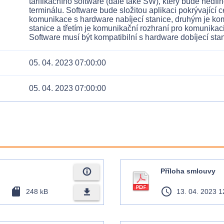
tarifikačního software (dále také SW), který bude nedíln
terminálu. Software bude složitou aplikaci pokrývající c
komunikace s hardware nabíjecí stanice, druhým je ko
stanice a třetím je komunikační rozhraní pro komunikac
05. 04. 2023 07:00:00
05. 04. 2023 07:00:00
info_outline
Příloha smlouvy
sd_card
access_time
file_download
248 kB
13. 04. 2023 1