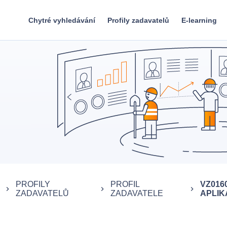
Chytré vyhledávání
Profily zadavatelů
E-learning
PROFILY
PROFIL
VZ016
keyboard_arrow_right
keyboard_arrow_right
keyboard_arrow_right
ZADAVATELŮ
ZADAVATELE
APLIKA