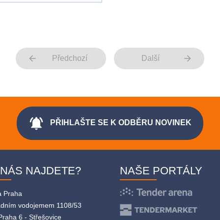
arrow_back
arrow_forward
Předchozí
Další
notifications_active
PŘIHLAŠTE SE K ODBĚRU NOVINEK
 NÁS NAJDETE?
NAŠE PORTÁLY
a Praha
adním vodojemem 1108/53
Praha 6 - Střešovice