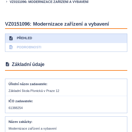
VZ0151096: MODERNIZACE ZAŘÍZENÍ A VYBAVENÍ
keyboard_arrow_right
VZ0151096: Modernizace zařízení a vybavení
description
PŘEHLED
find_in_page
PODROBNOSTI
description
Základní údaje
Úřední název zadavatele
Základní škola Písnická v Praze 12
IČO zadavatele
61388254
Název zakázky
Modernizace zařízení a vybavení