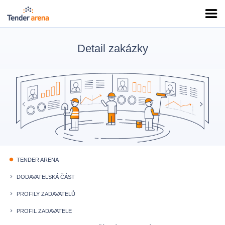
Detail zakázky
TENDER ARENA
fiber_manual_record
DODAVATELSKÁ ČÁST
keyboard_arrow_right
PROFILY ZADAVATELŮ
keyboard_arrow_right
PROFIL ZADAVATELE
keyboard_arrow_right