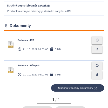
Stručný popis (předmět zakázky)
Předmětem veřejné zakázky je dodávka nábytku a ICT
attach_file
Dokumenty
info_outline
Smlouva - ICT
access_time
sd_card
file_download
21. 10. 2022 06:03:05
5 MB
info_outline
Smlouva - Nábytek
access_time
sd_card
file_download
21. 10. 2022 06:03:05
3 MB
Stáhnout všechny dokumenty (2)