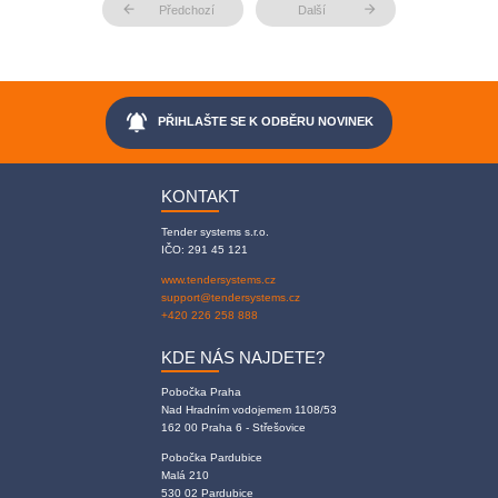
arrow_back
arrow_forward
Předchozí
Další
notifications_active
PŘIHLAŠTE SE K ODBĚRU NOVINEK
KONTAKT
Tender systems s.r.o.
IČO: 291 45 121
www.tendersystems.cz
support@tendersystems.cz
+420 226 258 888
KDE NÁS NAJDETE?
Pobočka Praha
Nad Hradním vodojemem 1108/53
162 00 Praha 6 - Střešovice
Pobočka Pardubice
Malá 210
530 02 Pardubice