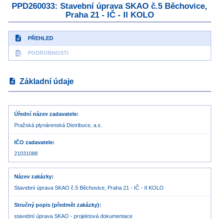
PPD260033: Stavební úprava SKAO č.5 Běchovice,
Praha 21 - IČ - II KOLO
description
PŘEHLED
find_in_page
PODROBNOSTI
description
Základní údaje
Úřední název zadavatele
Pražská plynárenská Distribuce, a.s.
IČO zadavatele
21031088
Název zakázky
Stavební úprava SKAO č.5 Běchovice, Praha 21 - IČ - II KOLO
Stručný popis (předmět zakázky)
stavební úprava SKAO - projektová dokumentace