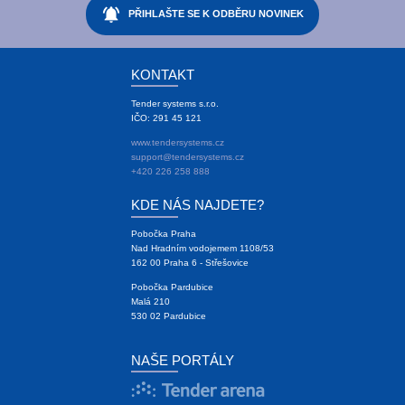
notifications_active
PŘIHLAŠTE SE K ODBĚRU NOVINEK
KONTAKT
Tender systems s.r.o.
IČO: 291 45 121
www.tendersystems.cz
support@tendersystems.cz
+420 226 258 888
KDE NÁS NAJDETE?
Pobočka Praha
Nad Hradním vodojemem 1108/53
162 00 Praha 6 - Střešovice
Pobočka Pardubice
Malá 210
530 02 Pardubice
NAŠE PORTÁLY