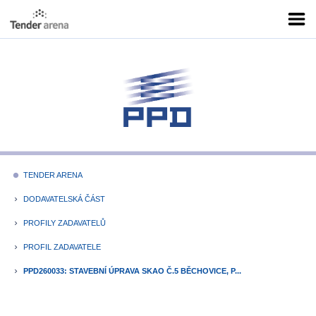
TENDER ARENA
fiber_manual_record
DODAVATELSKÁ ČÁST
keyboard_arrow_right
PROFILY ZADAVATELŮ
keyboard_arrow_right
PROFIL ZADAVATELE
keyboard_arrow_right
PPD260033: STAVEBNÍ ÚPRAVA SKAO Č.5 BĚCHOVICE, P...
keyboard_arrow_right