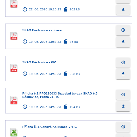
access_time
sd_card
file_download
22. 06. 2026 10:10:23
202 kB
info_outline
SKAO Běchovice - situace
access_time
sd_card
file_download
19. 05. 2026 13:53:33
85 kB
info_outline
SKAO Běchovice - PIV
access_time
sd_card
file_download
19. 05. 2026 13:53:33
228 kB
Příloha č.1 PPD260033 Stavební úprava SKAO č.5
info_outline
Běchovice, Praha 21 - IČ
access_time
sd_card
file_download
19. 05. 2026 13:53:33
194 kB
info_outline
Příloha č. 4 Cenová Kalkulace VŘ-IČ