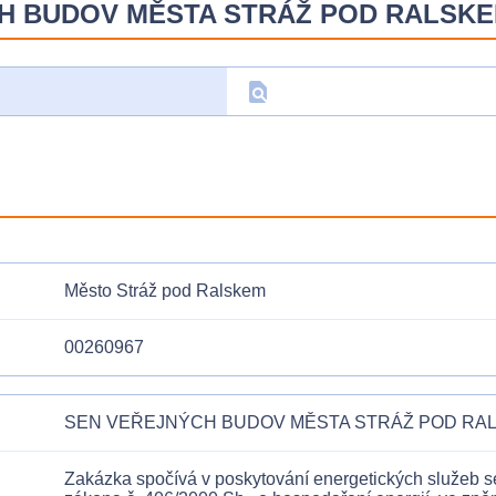
ÝCH BUDOV MĚSTA STRÁŽ POD RALSK
find_in_page
D
Město Stráž pod Ralskem
00260967
SEN VEŘEJNÝCH BUDOV MĚSTA STRÁŽ POD RA
Zakázka spočívá v poskytování energetických služeb s