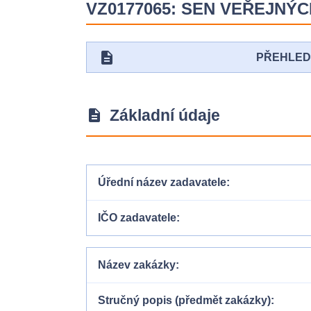
VZ0177065: SEN VEŘEJN
description
PŘEHLE
Základní údaje
description
Úřední název zadavatele
IČO zadavatele
Název zakázky
Stručný popis (předmět zakázky)