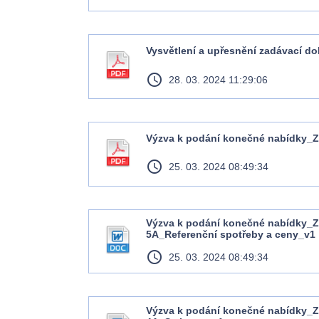
Vysvětlení a upřesnění zadávací d
access_time
28. 03. 2024 11:29:06
Výzva k podání konečné nabídky_
access_time
25. 03. 2024 08:49:34
Výzva k podání konečné nabídky_Z
5A_Referenční spotřeby a ceny_v1
access_time
25. 03. 2024 08:49:34
Výzva k podání konečné nabídky_Z