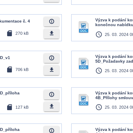
Výzva k podání ko
info_outline
okumentace č. 4
konečnou nabídk
sd_card
file_download
270 kB
access_time
25. 03. 2024 0
Výzva k podání k
info_outline
ZD_v1
5D_Požadavky zad
sd_card
file_download
706 kB
access_time
25. 03. 2024 0
D_příloha
Výzva k podání k
info_outline
4B_Přílohy smlou
file_download
sd_card
access_time
127 kB
25. 03. 2024 0
D_příloha
Výzva k podání k
info_outline