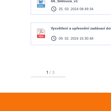
4A_Smlouva_v1
access_time
25. 03. 2024 08:49:34
Vysvětlení a upřesnění zadávací d
access_time
09. 02. 2024 15:30:48