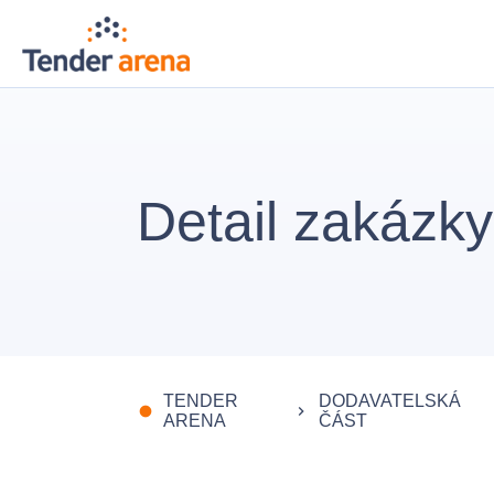
Detail zakázky
TENDER
DODAVATELSKÁ
fiber_manual_record
keyboard_arrow_right
ARENA
ČÁST