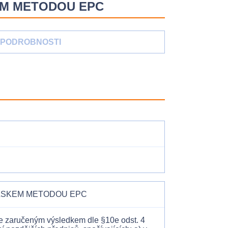
EM METODOU EPC
PODROBNOSTI
LSKEM METODOU EPC
e zaručeným výsledkem dle §10e odst. 4