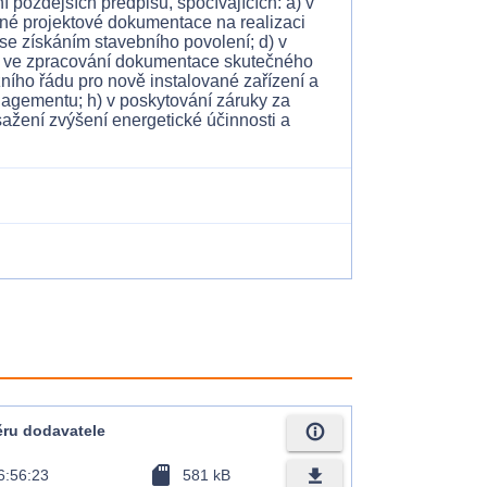
 pozdějších předpisů, spočívajících: a) v
bné projektové dokumentace na realizaci
 se získáním stavebního povolení; d) v
 e) ve zpracování dokumentace skutečného
ního řádu pro nově instalované zařízení a
nagementu; h) v poskytování záruky za
žení zvýšení energetické účinnosti a
info_outline
ru dodavatele
sd_card
file_download
6:56:23
581 kB