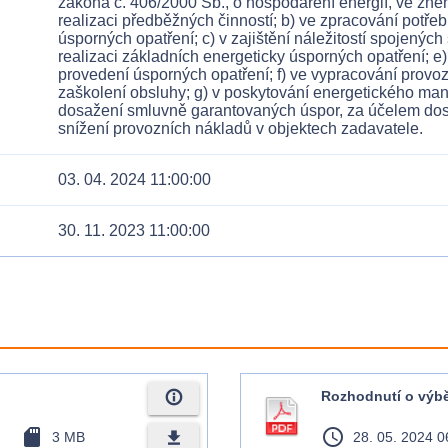
zákona č. 406/2000 Sb., o hospodaření energií, ve znění
realizaci předběžných činností; b) ve zpracování potře
úsporných opatření; c) v zajištění náležitostí spojených
realizaci základních energeticky úsporných opatření;
provedení úsporných opatření; f) ve vypracování provoz
zaškolení obsluhy; g) v poskytování energetického ma
dosažení smluvně garantovaných úspor, za účelem dosa
snížení provozních nákladů v objektech zadavatele.
03. 04. 2024 11:00:00
30. 11. 2023 11:00:00
info_outline
Rozhodnutí o výbě
sd_card
access_time
file_download
3 MB
28. 05. 2024 0