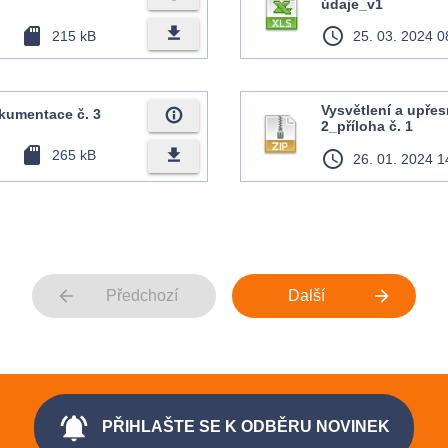
údaje_v1
file_download
sd_card
access_time
215 kB
25. 03. 2024 0
Vysvětlení a upře
info_outline
okumentace č. 3
2_příloha č. 1
sd_card
file_download
265 kB
access_time
26. 01. 2024 1
arrow_back
arrow_forward
Předchozí
Další
notifications_active
PŘIHLAŠTE SE K ODBĚRU NOVINEK