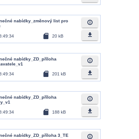
nečné nabídky_změnový list pro
info_outline
u
file_download
sd_card
8:49:34
20 kB
onečné nabídky_ZD_příloha
info_outline
avatele_v1
file_download
sd_card
8:49:34
201 kB
onečné nabídky_ZD_příloha
info_outline
vy_v1
file_download
sd_card
8:49:34
188 kB
onečné nabídky_ZD_příloha 3_TE
info_outline