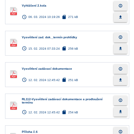
info_outline
Vyhlášení 2.kola
access_time
sd_card
file_download
06. 03. 2024 10:19:26
271 kB
info_outline
Vysvětlení zad. dok._termín prohlídky
access_time
sd_card
file_download
15. 02. 2024 07:33:24
256 kB
info_outline
Vysvětlení zadávací dokumentace
access_time
sd_card
file_download
12. 02. 2024 12:45:42
251 kB
RL112-Vysvětlení zadávací dokumentace a prodloužení
info_outline
termínu
access_time
sd_card
file_download
12. 02. 2024 12:45:42
254 kB
info_outline
Příloha č.6