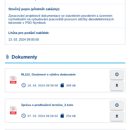
Stručný popis (předmět zakázky)
Zpracování projektové dokumentace se stavebním povolením a územním
rozhodnutím na vybudování pracoviště provozní údržby dieselelektrických
lokomotiv v PSO Nymburk
Lhůta pro podání nabídek
13. 03. 2024 09:00:00
attach_file
Dokumenty
info_outline
RL112_Oznámení o výběru dodavatele
access_time
sd_card
file_download
19. 04. 2024 09:59:08
399 kB
info_outline
Zpráva o prodloužení termínu_2.kolo
access_time
sd_card
file_download
07. 03. 2024 09:28:02
254 kB