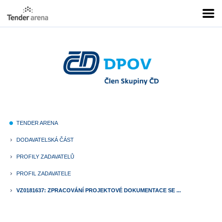
TENDER ARENA
fiber_manual_record
DODAVATELSKÁ ČÁST
keyboard_arrow_right
PROFILY ZADAVATELŮ
keyboard_arrow_right
PROFIL ZADAVATELE
keyboard_arrow_right
VZ0181637: ZPRACOVÁNÍ PROJEKTOVÉ DOKUMENTACE SE ...
keyboard_arrow_right