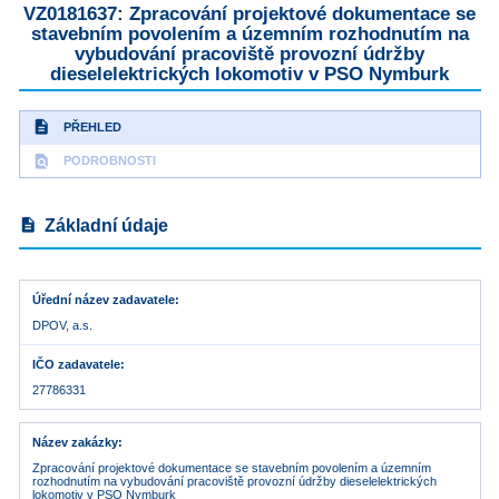
VZ0181637: Zpracování projektové dokumentace se
stavebním povolením a územním rozhodnutím na
vybudování pracoviště provozní údržby
dieselelektrických lokomotiv v PSO Nymburk
description
PŘEHLED
find_in_page
PODROBNOSTI
description
Základní údaje
Úřední název zadavatele
DPOV, a.s.
IČO zadavatele
27786331
Název zakázky
Zpracování projektové dokumentace se stavebním povolením a územním
rozhodnutím na vybudování pracoviště provozní údržby dieselelektrických
lokomotiv v PSO Nymburk