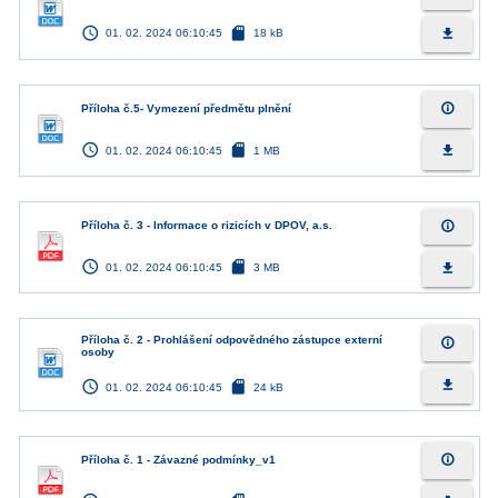
access_time
sd_card
file_download
01. 02. 2024 06:10:45
18 kB
info_outline
Příloha č.5- Vymezení předmětu plnění
access_time
sd_card
file_download
01. 02. 2024 06:10:45
1 MB
info_outline
Příloha č. 3 - Informace o rizicích v DPOV, a.s.
access_time
sd_card
file_download
01. 02. 2024 06:10:45
3 MB
Příloha č. 2 - Prohlášení odpovědného zástupce externí
info_outline
osoby
access_time
sd_card
file_download
01. 02. 2024 06:10:45
24 kB
info_outline
Příloha č. 1 - Závazné podmínky_v1