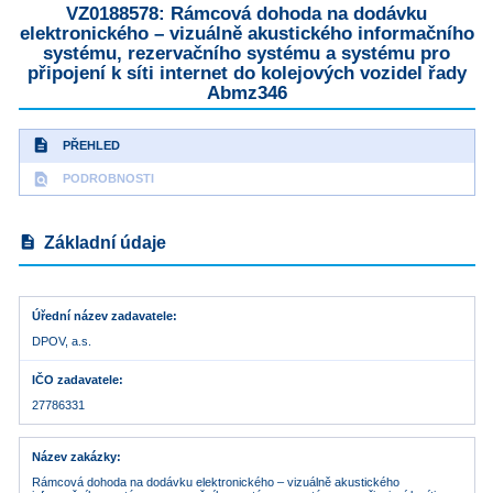
VZ0188578: Rámcová dohoda na dodávku
elektronického – vizuálně akustického informačního
systému, rezervačního systému a systému pro
připojení k síti internet do kolejových vozidel řady
Abmz346
description
PŘEHLED
find_in_page
PODROBNOSTI
description
Základní údaje
Úřední název zadavatele
DPOV, a.s.
IČO zadavatele
27786331
Název zakázky
Rámcová dohoda na dodávku elektronického – vizuálně akustického