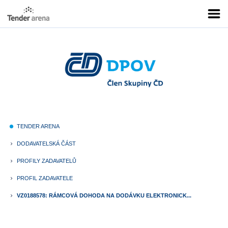
TENDER ARENA
fiber_manual_record
DODAVATELSKÁ ČÁST
keyboard_arrow_right
PROFILY ZADAVATELŮ
keyboard_arrow_right
PROFIL ZADAVATELE
keyboard_arrow_right
VZ0188578: RÁMCOVÁ DOHODA NA DODÁVKU ELEKTRONICK...
keyboard_arrow_right