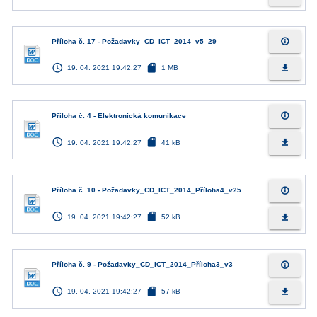
info_outline
Příloha č. 17 - Požadavky_CD_ICT_2014_v5_29
access_time
sd_card
file_download
19. 04. 2021 19:42:27
1 MB
info_outline
Příloha č. 4 - Elektronická komunikace
access_time
sd_card
file_download
19. 04. 2021 19:42:27
41 kB
info_outline
Příloha č. 10 - Požadavky_CD_ICT_2014_Příloha4_v25
access_time
sd_card
file_download
19. 04. 2021 19:42:27
52 kB
info_outline
Příloha č. 9 - Požadavky_CD_ICT_2014_Příloha3_v3
access_time
sd_card
file_download
19. 04. 2021 19:42:27
57 kB