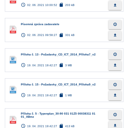
access_time
sd_card
file_download
02. 06. 2021 10:00:52
203 kB
info_outline
Písemná zpráva zadavatele
access_time
sd_card
file_download
02. 06. 2021 09:58:27
331 kB
info_outline
Příloha č. 13 - Požadavky_CD_ICT_2014_Příloha7_v2
access_time
sd_card
file_download
19. 04. 2021 19:42:27
3 MB
info_outline
Příloha č. 15 - Požadavky_CD_ICT_2014_Příloha9_v2
access_time
sd_card
file_download
19. 04. 2021 19:42:27
1 MB
Příloha č. 5 - Typenplan_30-90 031 01Z5 00038311 01
info_outline
01_ABmz
access_time
sd_card
file_download
19. 04. 2021 19:42:27
413 kB