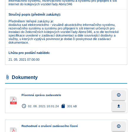
informačního systému, rezervačního systému a systému pro připojení k síti
internet do kolejových vozidel řady Abmz346
Stručný popis (předmět zakázky)
Předmětem Veřejné zakázky je:
dodávka sad elektronického - vizuálně akustického informačního systému,
rezervačního systému a systému pro připojení k síti internet určených pro
instalaci do železničních kolejových vozidel řady Abmz346, a to dle technické
specifikace uvedené v zadávací dokumentaci a dále související dodávky a
služby, u kterých vyplývá povinnost je dodat či poskytnout dle zadávací
dokumentace.
Lhůta pro podání nabídek
21. 05. 2021 07:00:00
attach_file
Dokumenty
info_outline
Písemná zpráva zadavatele
access_time
sd_card
file_download
02. 06. 2021 10:01:24
331 kB
info_outline
Rozhodnutí o zrušení zadávacího řízení