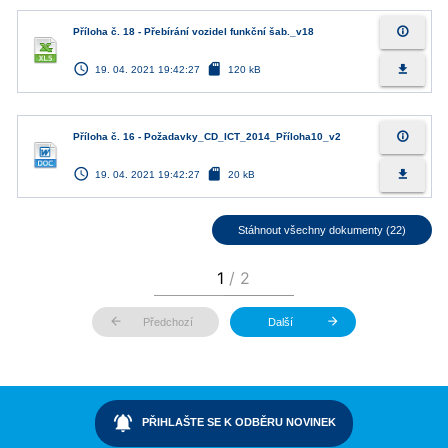
info_outline
Příloha č. 18 - Přebírání vozidel funkční šab._v18
access_time
sd_card
file_download
19. 04. 2021 19:42:27
120 kB
info_outline
Příloha č. 16 - Požadavky_CD_ICT_2014_Příloha10_v2
access_time
sd_card
file_download
19. 04. 2021 19:42:27
20 kB
Stáhnout všechny dokumenty (22)
arrow_back
arrow_forward
Předchozí
Další
notifications_active
PŘIHLAŠTE SE K ODBĚRU NOVINEK